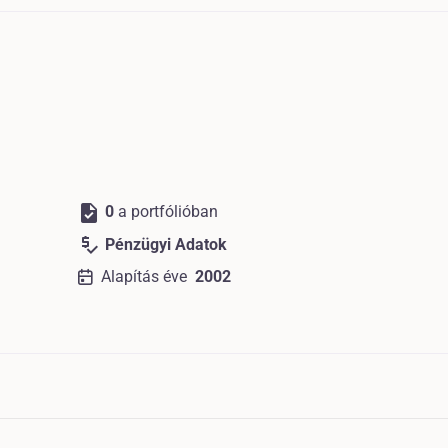
task
0
a portfólióban
price_check
Pénzügyi Adatok
Alapítás éve
2002