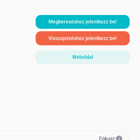
Megkereséshez jelentkezz be!
Visszajelzéshez jelentkezz be!
Weboldal
info
Fókusz