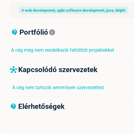
# web development, agile software development, java, delphi
Portfólió
contact_support_outline
info
A cég még nem rendelkezik feltöltött projektekkel
Kapcsolódó szervezetek
hub
A cég nem tartozik semmilyen szervezethez
Elérhetőségek
contact_support_outline