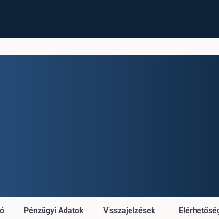
ió
Pénzügyi Adatok
Visszajelzések
Elérhetősé