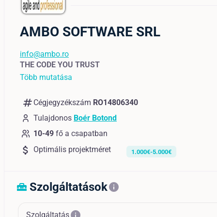
AMBO SOFTWARE SRL
info@ambo.ro
THE CODE YOU TRUST
Több mutatása
numbers
Cégjegyzékszám
RO14806340
Tulajdonos
Boér Botond
10-49
fő a csapatban
attach_money
Optimális projektméret
1.000€-5.000€
Szolgáltatások
home_repair_service
info
info
Szolgáltatás