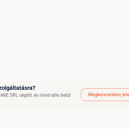
zolgáltatásra?
Megkereséshez jele
E SRL cégtől, és rövid időn belül