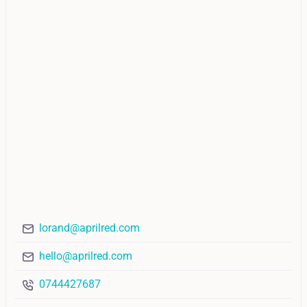
lorand@aprilred.com
hello@aprilred.com
0744427687