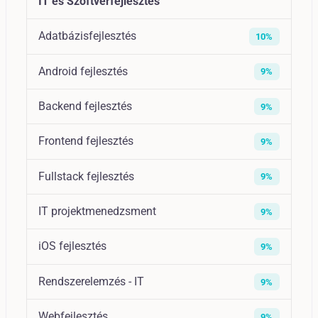
IT és Szoftverfejlesztés
Adatbázisfejlesztés
10%
Android fejlesztés
9%
Backend fejlesztés
9%
Frontend fejlesztés
9%
Fullstack fejlesztés
9%
IT projektmenedzsment
9%
iOS fejlesztés
9%
Rendszerelemzés - IT
9%
Webfejlesztés
9%