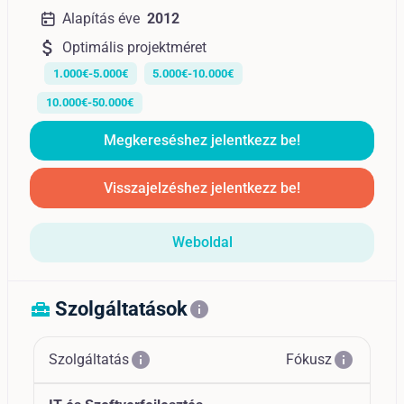
Alapítás éve
2012
attach_money
Optimális projektméret
1.000€-5.000€
5.000€-10.000€
10.000€-50.000€
Megkereséshez jelentkezz be!
Visszajelzéshez jelentkezz be!
Weboldal
Szolgáltatások
home_repair_service
info
info
info
Szolgáltatás
Fókusz