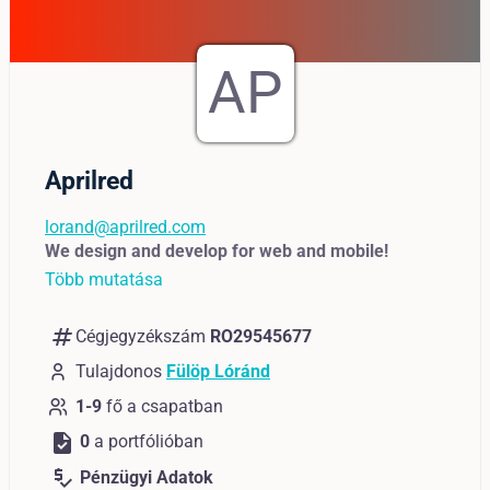
AP
Aprilred
lorand@aprilred.com
We design and develop for web and mobile!
Több mutatása
numbers
Cégjegyzékszám
RO29545677
Tulajdonos
Fülöp Lóránd
1-9
fő a csapatban
task
0
a portfólióban
price_check
Pénzügyi Adatok