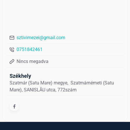
sztivimezei@gmail.com
0751842461
Nincs megadva
Székhely
Szatmár (Satu Mare) megye,
Szatmárnémeti (Satu
Mare),
SANISLĂU utca, 772szám