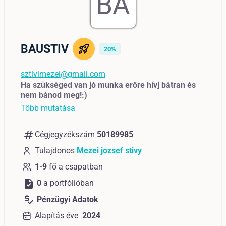
BA
BAUSTIV
20%
sztivimezei@gmail.com
Ha szükséged van jó munka erőre hívj bátran és
nem bánod meg!:)
Több mutatása
numbers
Cégjegyzékszám
50189985
Tulajdonos
Mezei jozsef stivy
1-9
fő a csapatban
task
0
a portfólióban
price_check
Pénzügyi Adatok
Alapítás éve
2024