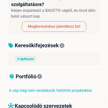
szolgáltatásra?
Kérjen árajánlatot a BAUSTIV cégtől, és rövid időn
belül választ kap.
Megkereséshez jelentkezz be!
Keresőkifejezések
sell
info
# építkezés
Portfólió
contact_support_outline
info
A cég még nem rendelkezik feltöltött projektekkel
Kapcsolódó szervezetek
hub