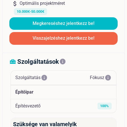
attach_money
Optimális projektméret
10.000€-50.000€
Megkereséshez jelentkezz be!
Visszajelzéshez jelentkezz be!
Szolgáltatások
home_repair_service
info
info
info
Szolgáltatás
Fókusz
Építőipar
Építésvezető
100%
Szüksége van valamelyik