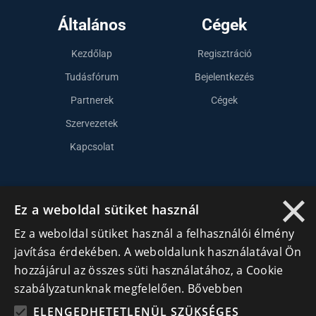
Általános
Cégek
Kezdőlap
Regisztráció
Tudásfórum
Bejelentkezés
Partnerek
Cégek
Szervezetek
Kapcsolat
×
Lépj kapcsolatba velünk
Ez a weboldal sütiket használ
info@cegek.ro
Ez a weboldal sütiket használ a felhasználói élmény
+40 740 856 970
javítása érdekében. A weboldalunk használatával Ön
hozzájárul az összes süti használatához, a Cookie
szabályzatunknak megfelelően.
Bővebben
ELENGEDHETETLENÜL SZÜKSÉGES