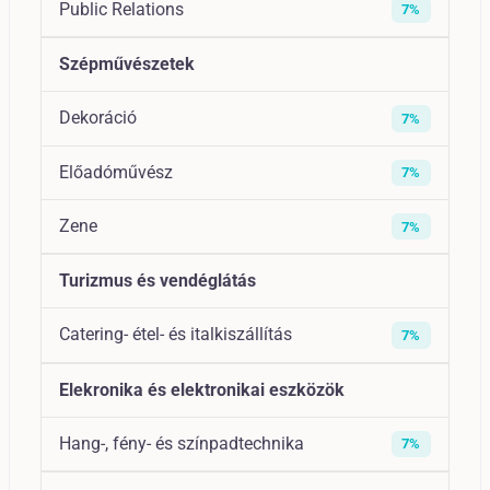
Public Relations
7%
Szépművészetek
Dekoráció
7%
Előadóművész
7%
Zene
7%
Turizmus és vendéglátás
Catering- étel- és italkiszállítás
7%
Elekronika és elektronikai eszközök
Hang-, fény- és színpadtechnika
7%