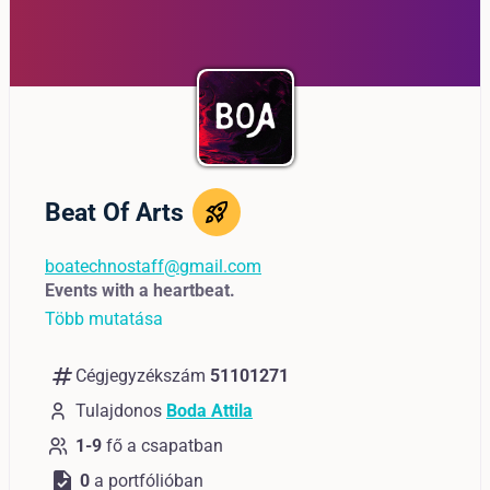
Beat Of Arts
boatechnostaff@gmail.com
Events with a heartbeat.
Több mutatása
numbers
Cégjegyzékszám
51101271
Tulajdonos
Boda Attila
1-9
fő a csapatban
task
0
a portfólióban