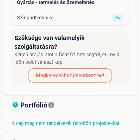
Gyártás - termelés és üzemeltetés
Színpadtechnika
7%
Szüksége van valamelyik
szolgáltatásra?
Kérjen árajánlatot a Beat Of Arts cégtől, és rövid
időn belül választ kap.
Megkereséshez jelentkezz be!
Portfólió
contact_support_outline
info
A cég még nem rendelkezik feltöltött projektekkel