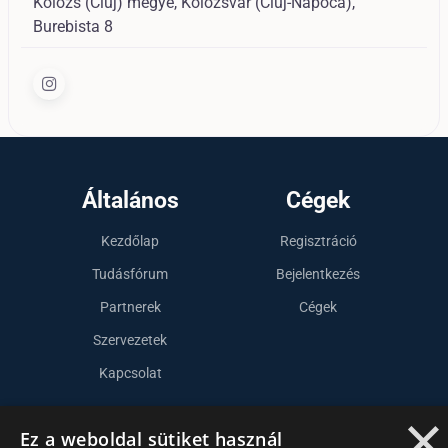
Kolozs (Cluj) megye, Kolozsvár (Cluj-Napoca),
Burebista 8
Általános
Cégek
Kezdőlap
Regisztráció
Tudásfórum
Bejelentkezés
Partnerek
Cégek
Szervezetek
Kapcsolat
×
Ez a weboldal sütiket használ
Lépj kapcsolatba velünk