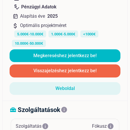
price_check
Pénzügyi Adatok
Alapítás éve
2025
attach_money
Optimális projektméret
5.000€-10.000€
1.000€-5.000€
<1000€
10.000€-50.000€
Megkereséshez jelentkezz be!
Visszajelzéshez jelentkezz be!
Weboldal
Szolgáltatások
home_repair_service
info
info
info
Szolgáltatás
Fókusz