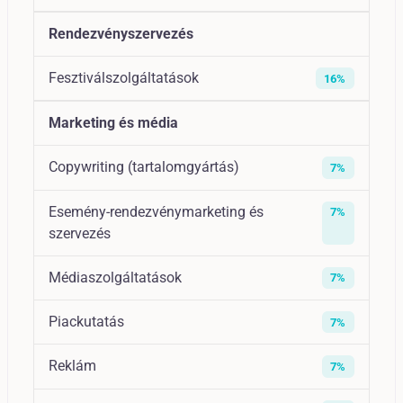
Rendezvényszervezés
Fesztiválszolgáltatások
16%
Marketing és média
Copywriting (tartalomgyártás)
7%
Esemény-rendezvénymarketing és
7%
szervezés
Médiaszolgáltatások
7%
Piackutatás
7%
Reklám
7%