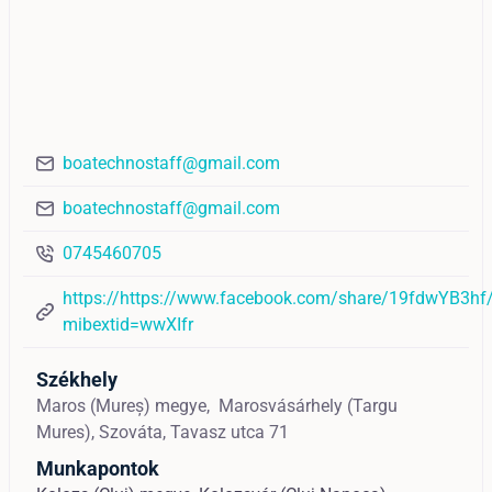
boatechnostaff@gmail.com
boatechnostaff@gmail.com
0745460705
https://https://www.facebook.com/share/19fdwYB3hf
mibextid=wwXIfr
Székhely
Maros (Mureș) megye,
Marosvásárhely (Targu
Mures),
Szováta, Tavasz utca 71
Munkapontok