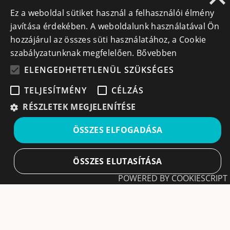
Ez a weboldal sütiket használ a felhasználói élmény
info@cegek.ro
javítása érdekében. A weboldalunk használatával Ön
+40 740 856 970
hozzájárul az összes süti használatához, a Cookie
szabályzatunknak megfelelően.
Bővebben
ELENGEDHETETLENÜL SZÜKSÉGES
TELJESÍTMÉNY
CÉLZÁS
RÉSZLETEK MEGJELENÍTÉSE
Iratkozz fel hírlevelünkre!
ÖSSZES ELFOGADÁSA
Ne hagyd ki a lehetőséget, hogy naprakész maradj a
legfontosabb üzleti információkkal! A feliratkozás
egyszerű és gyors illetve bármikor leiratkozhatsz, ha úgy
ÖSSZES ELUTASÍTÁSA
döntesz.
POWERED BY COOKIESCRIPT
Feliratkozás
Elengedhetetlenül szükséges
Teljesítmény
A feliratkozással elfogadom a
Használati feltételeket
Célzás