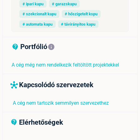
# ipari kapu
# garazskapu
# szekcionalt kapu
# hőszigetelt kspu
# automata kapu
# távirányitos kapu
Portfólió
contact_support_outline
info
A cég még nem rendelkezik feltöltött projektekkel
Kapcsolódó szervezetek
hub
A cég nem tartozik semmilyen szervezethez
Elérhetőségek
contact_support_outline