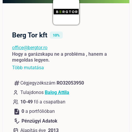
Berg Tor kft
10%
office@bergtor.ro
Hogy a garázskapu ne a probléma , hanem a
megoldas legyen.
Több mutatása
numbers
Cégjegyzékszám
RO32053950
Tulajdonos
Balog Attila
10-49
fő a csapatban
task
0
a portfólióban
price_check
Pénzügyi Adatok
Alapítás éve
2013