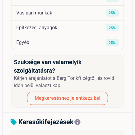
Vasipari munkák
25%
Építkezési anyagok
25%
Egyéb
25%
Szüksége van valamelyik
szolgáltatásra?
Kérjen árajánlatot a Berg Tor kft cégtől, és rövid
időn belül választ kap.
Megkereséshez jelentkezz be!
Keresőkifejezések
sell
info