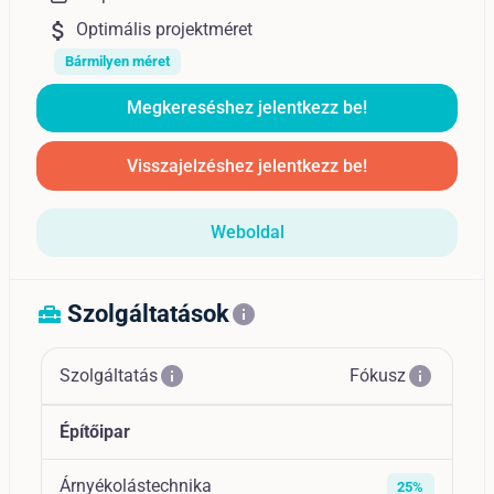
attach_money
Optimális projektméret
Bármilyen méret
Megkereséshez jelentkezz be!
Visszajelzéshez jelentkezz be!
Weboldal
Szolgáltatások
home_repair_service
info
info
info
Szolgáltatás
Fókusz
Építőipar
Árnyékolástechnika
25%