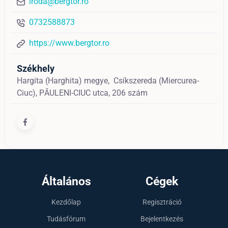
iroda@bergtor.ro
0732588873
https://www.bergtor.ro
Székhely
Hargita (Harghita) megye,
Csíkszereda (Miercurea-
Ciuc),
PĂULENI-CIUC utca, 206 szám
Általános
Cégek
Kezdőlap
Regisztráció
Tudásfórum
Bejelentkezés