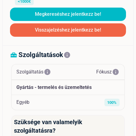
<1000€
Megkereséshez jelentkezz be!
Visszajelzéshez jelentkezz be!
Szolgáltatások
home_repair_service
info
info
info
Szolgáltatás
Fókusz
Gyártás - termelés és üzemeltetés
Egyéb
100%
Szüksége van valamelyik
szolgáltatásra?