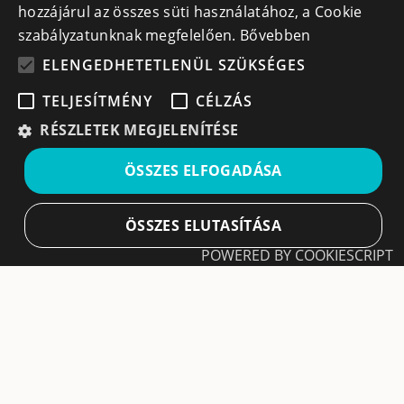
hozzájárul az összes süti használatához, a Cookie
szabályzatunknak megfelelően.
Bővebben
ELENGEDHETETLENÜL SZÜKSÉGES
TELJESÍTMÉNY
CÉLZÁS
Iratkozz fel hírlevelünkre!
RÉSZLETEK MEGJELENÍTÉSE
Ne hagyd ki a lehetőséget, hogy naprakész maradj a
ÖSSZES ELFOGADÁSA
legfontosabb üzleti információkkal! A feliratkozás
egyszerű és gyors illetve bármikor leiratkozhatsz, ha úgy
döntesz.
ÖSSZES ELUTASÍTÁSA
POWERED BY COOKIESCRIPT
Feliratkozás
Elengedhetetlenül szükséges
Teljesítmény
A feliratkozással elfogadom a
Használati feltételeket
és Adatvédelmi szabályzatokat
Célzás
Leiratkozás
Az elengedhetetlenül szükséges sütik lehetővé
© All rights reserved | Cégek.ro