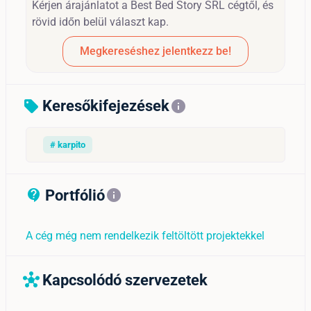
Kérjen árajánlatot a Best Bed Story SRL cégtől, és
rövid időn belül választ kap.
Megkereséshez jelentkezz be!
Keresőkifejezések
sell
info
# karpito
Portfólió
contact_support_outline
info
A cég még nem rendelkezik feltöltött projektekkel
Kapcsolódó szervezetek
hub