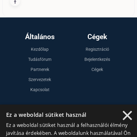
Általános
Cégek
Kezdőlap
Regisztráció
Tudásfórum
Bejelentkezés
Partnerek
Cégek
Szervezetek
Kapcsolat
×
Lépj kapcsolatba velünk
Ez a weboldal sütiket használ
info@cegek.ro
Ez a weboldal sütiket használ a felhasználói élmény
javítása érdekében. A weboldalunk használatával Ön
+40 740 856 970