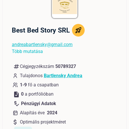
Best Bed Story SRL
andreabartlensky@gmail.com
Több mutatása
numbers
Cégjegyzékszám
50789327
Tulajdonos
Bartlensky Andrea
1-9
fő a csapatban
task
0
a portfólióban
price_check
Pénzügyi Adatok
Alapítás éve
2024
attach_money
Optimális projektméret