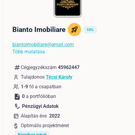
Bianto Imobiliare
10%
biantoimobiliare@gmail.com
Több mutatása
numbers
Cégjegyzékszám
45962447
Tulajdonos
Técsi Károly
1-9
fő a csapatban
task
0
a portfólióban
price_check
Pénzügyi Adatok
Alapítás éve
2022
attach_money
Optimális projektméret
Bármilyen méret