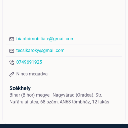
biantoimobiliare@gmail.com
tecsikaroky@gmail.com
0749691925
Nincs megadva
Székhely
Bihar (Bihor) megye,
Nagyvárad (Oradea),
Str.
Nufărului utca, 68 szám, AN68 tömbház, 12 lakás