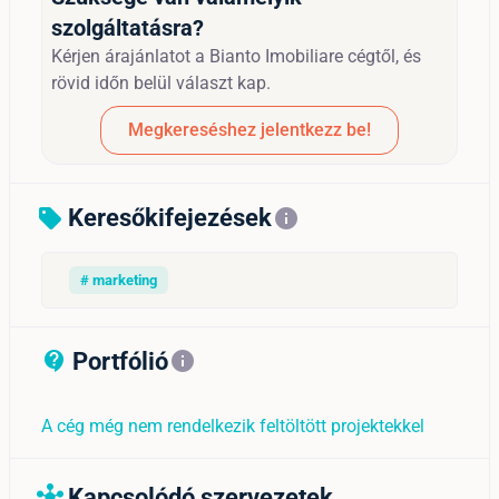
szolgáltatásra?
Kérjen árajánlatot a Bianto Imobiliare cégtől, és
rövid időn belül választ kap.
Megkereséshez jelentkezz be!
Keresőkifejezések
sell
info
# marketing
Portfólió
contact_support_outline
info
A cég még nem rendelkezik feltöltött projektekkel
Kapcsolódó szervezetek
hub