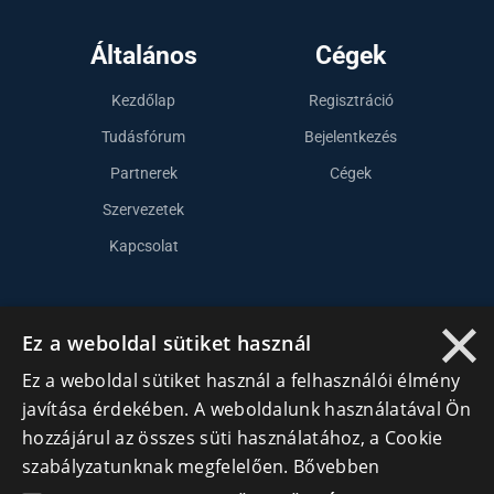
Általános
Cégek
Kezdőlap
Regisztráció
Tudásfórum
Bejelentkezés
Partnerek
Cégek
Szervezetek
Kapcsolat
×
Lépj kapcsolatba velünk
Ez a weboldal sütiket használ
info@cegek.ro
Ez a weboldal sütiket használ a felhasználói élmény
+40 740 856 970
javítása érdekében. A weboldalunk használatával Ön
hozzájárul az összes süti használatához, a Cookie
szabályzatunknak megfelelően.
Bővebben