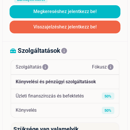
Megkereséshez jelentkezz be!
Visszajelzéshez jelentkezz be!
Szolgáltatások
home_repair_service
info
info
info
Szolgáltatás
Fókusz
Könyvelési és pénzügyi szolgáltatások
Üzleti finanszírozás és befektetés
50%
Könyvelés
50%
Szüksége van valamelyik