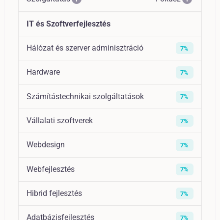
IT és Szoftverfejlesztés
Hálózat és szerver adminisztráció
7%
Hardware
7%
Számítástechnikai szolgáltatások
7%
Vállalati szoftverek
7%
Webdesign
7%
Webfejlesztés
7%
Hibrid fejlesztés
7%
Adatbázisfejlesztés
7%