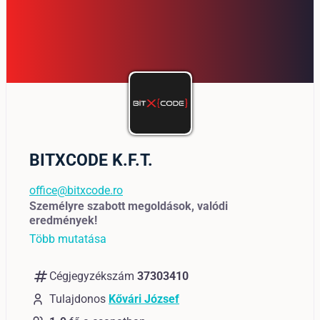
BITXCODE K.F.T.
office@bitxcode.ro
Személyre szabott megoldások, valódi
eredmények!
Több mutatása
numbers
Cégjegyzékszám
37303410
Tulajdonos
Kővári József