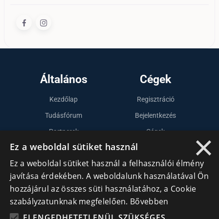
Általános
Cégek
Kezdőlap
Regisztráció
Tudásfórum
Bejelentkezés
Partnerek
Cégek
×
Ez a weboldal sütiket használ
Szervezetek
Ez a weboldal sütiket használ a felhasználói élmény
Kapcsolat
javítása érdekében. A weboldalunk használatával Ön
hozzájárul az összes süti használatához, a Cookie
Lépj kapcsolatba velünk
szabályzatunknak megfelelően.
Bővebben
ELENGEDHETETLENÜL SZÜKSÉGES
info@cegek.ro