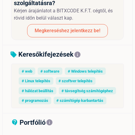
szolgáltatásra?
Kérjen árajánlatot a BITXCODE K.F.T. cégtől, és
rövid időn belül választ kap.
Megkereséshez jelentkezz be!
Keresőkifejezések
sell
info
# web
# software
# Windows telepítés
# Linux telepítés
# szoftver telepítés
# hálózat beállítás
# távsegítség számítógéphez
# programozás
# számítógép karbantartás
Portfólió
contact_support_outline
info