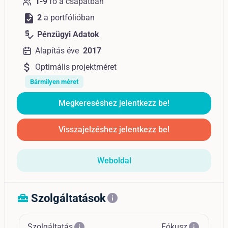
1-9
fő a csapatban
task
2
a portfólióban
price_check
Pénzügyi Adatok
Alapítás éve
2017
attach_money
Optimális projektméret
Bármilyen méret
Megkereséshez jelentkezz be!
Visszajelzéshez jelentkezz be!
Weboldal
Szolgáltatások
home_repair_service
info
info
info
Szolgáltatás
Fókusz