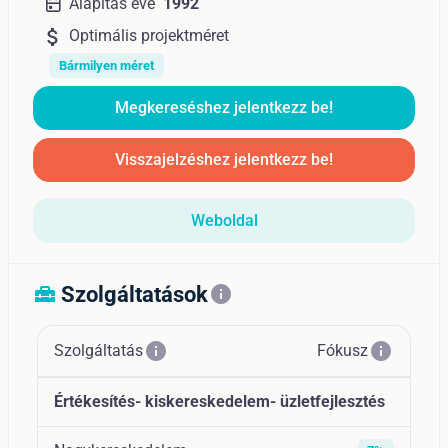
Alapítás éve
1992
attach_money
Optimális projektméret
Bármilyen méret
Megkereséshez jelentkezz be!
Visszajelzéshez jelentkezz be!
Weboldal
Szolgáltatások
home_repair_service
info
info
info
Szolgáltatás
Fókusz
Értékesítés- kiskereskedelem- üzletfejlesztés