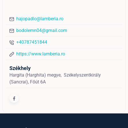
hajopadlo@lamberia.ro
bodolemn04@gmail.com
+40787451844
https://www.lamberia.ro
Székhely
Hargita (Harghita) megye,
Székelyszentkirály
(Sancrai),
Főút 6A