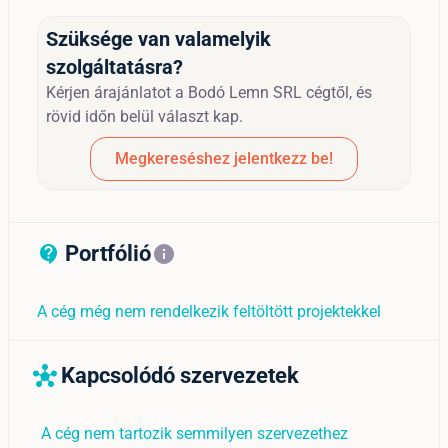
Szüksége van valamelyik
szolgáltatásra?
Kérjen árajánlatot a Bodó Lemn SRL cégtől, és
rövid időn belül választ kap.
Megkereséshez jelentkezz be!
Portfólió
contact_support_outline
info
A cég még nem rendelkezik feltöltött projektekkel
Kapcsolódó szervezetek
hub
A cég nem tartozik semmilyen szervezethez