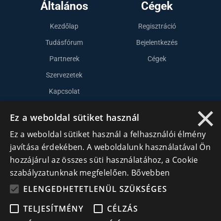
Általános
Cégek
Kezdőlap
Regisztráció
Tudásfórum
Bejelentkezés
Partnerek
Cégek
Szervezetek
Kapcsolat
×
Ez a weboldal sütiket használ
Lépj kapcsolatba velünk
Ez a weboldal sütiket használ a felhasználói élmény
javítása érdekében. A weboldalunk használatával Ön
info@cegek.ro
hozzájárul az összes süti használatához, a Cookie
+40 740 856 970
szabályzatunknak megfelelően.
Bővebben
ELENGEDHETETLENÜL SZÜKSÉGES
TELJESÍTMÉNY
CÉLZÁS