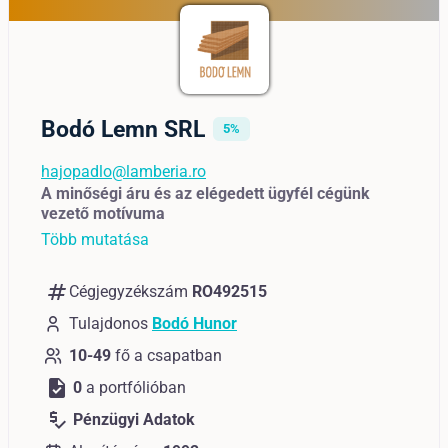
Bodó Lemn SRL
5%
hajopadlo@lamberia.ro
A minőségi áru és az elégedett ügyfél cégünk
vezető motívuma
Több mutatása
numbers
Cégjegyzékszám
RO492515
Tulajdonos
Bodó Hunor
10-49
fő a csapatban
task
0
a portfólióban
price_check
Pénzügyi Adatok