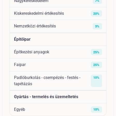
Nagykereskedelem
7%
Kiskereskedelmi értékesítés
20%
Nemzetközi értékesítés
3%
Építőipar
Építkezési anyagok
25%
Faipar
25%
Padlóburkolás - csempézés - festés -
10%
tapétázás
Gyártás - termelés és üzemeltetés
Egyéb
10%