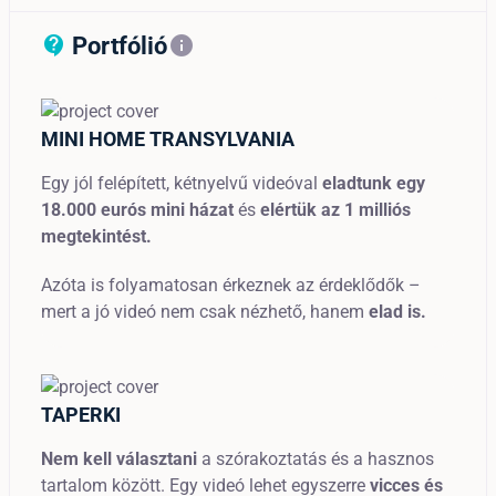
Portfólió
contact_support_outline
info
MINI HOME TRANSYLVANIA
Egy jól felépített, kétnyelvű videóval
eladtunk egy
18.000 eurós mini házat
és
elértük az 1 milliós
megtekintést.
Azóta is folyamatosan érkeznek az érdeklődők –
mert a jó videó nem csak nézhető, hanem
elad is.
TAPERKI
Nem kell választani
a szórakoztatás és a hasznos
tartalom között. Egy videó lehet egyszerre
vicces és