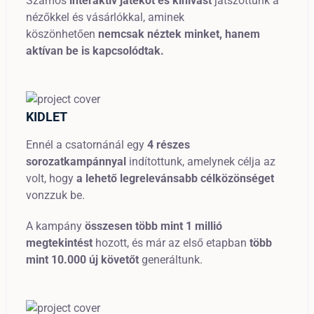
Számos
interaktív játékot és kihívást
játszottunk a
nézőkkel és vásárlókkal,
aminek
köszönhetően
nemcsak néztek minket, hanem
aktívan be is kapcsolódtak.
KIDLET
Ennél a csatornánál egy
4 részes
sorozatkampánnyal
indítottunk, amelynek célja az
volt, hogy
a lehető legrelevánsabb célközönséget
vonzzuk be.
A kampány
összesen több mint 1 millió
megtekintést
hozott,
és már az első etapban
több
mint 10.000 új követőt
generáltunk.