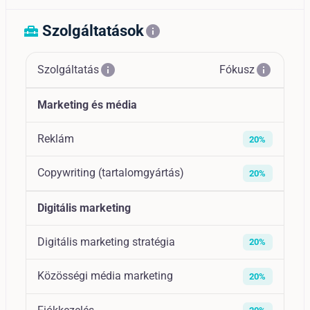
Szolgáltatások
home_repair_service
info
info
info
Szolgáltatás
Fókusz
Marketing és média
Reklám
20%
Copywriting (tartalomgyártás)
20%
Digitális marketing
Digitális marketing stratégia
20%
Közösségi média marketing
20%