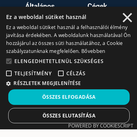
Általános
Cégek
×
Ez a weboldal sütiket használ
Kezdőlap
Regisztráció
Ez a weboldal sütiket használ a felhasználói élmény
Tudásfórum
Bejelentkezés
javítása érdekében. A weboldalunk használatával Ön
Partnerek
Cégek
hozzájárul az összes süti használatához, a Cookie
Szervezetek
szabályzatunknak megfelelően.
Bővebben
Kapcsolat
ELENGEDHETETLENÜL SZÜKSÉGES
TELJESÍTMÉNY
CÉLZÁS
Lépj kapcsolatba velünk
RÉSZLETEK MEGJELENÍTÉSE
info@cegek.ro
ÖSSZES ELFOGADÁSA
+40 740 856 970
ÖSSZES ELUTASÍTÁSA
POWERED BY COOKIESCRIPT