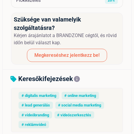
Fiókkezelés
20%
Szüksége van valamelyik
szolgáltatásra?
Kérjen árajánlatot a BRANDZONE cégtől, és rövid
időn belül választ kap.
Megkereséshez jelentkezz be!
Keresőkifejezések
sell
info
# digitalis marketing
# online marketing
# lead generálás
# social media marketing
# videóbranding
# videószerkesztés
# reklámvideó