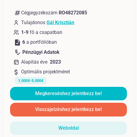
numbers
Cégjegyzékszám
RO48272085
Tulajdonos
Gál Krisztián
1-9
fő a csapatban
task
6
a portfólióban
price_check
Pénzügyi Adatok
Alapítás éve
2023
attach_money
Optimális projektméret
1.000€-5.000€
Megkereséshez jelentkezz be!
Visszajelzéshez jelentkezz be!
Weboldal