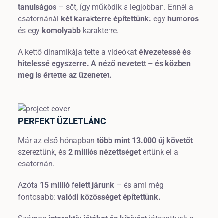
tanulságos
– sőt, így működik a legjobban.
Ennél a
csatornánál
két karakterre építettünk:
egy
humoros
és egy
komolyabb
karakterre.
A kettő dinamikája tette a videókat
élvezetessé és
hitelessé egyszerre.
A néző nevetett – és közben
meg is értette az üzenetet.
PERFEKT ÜZLETLÁNC
Már az első hónapban
több mint 13.000 új követőt
szereztünk, és
2 milliós nézettséget
értünk el a
csatornán.
Azóta
15 millió felett járunk
–
és ami még
fontosabb:
valódi közösséget építettünk.