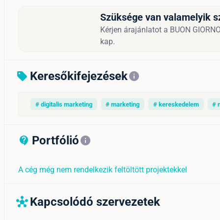
Szüksége van valamelyik s
Kérjen árajánlatot a BUON GIORNO S
kap.
Keresőkifejezések
sell
info
# digitalis marketing
# marketing
# kereskedelem
# 
Portfólió
contact_support_outline
info
A cég még nem rendelkezik feltöltött projektekkel
Kapcsolódó szervezetek
hub