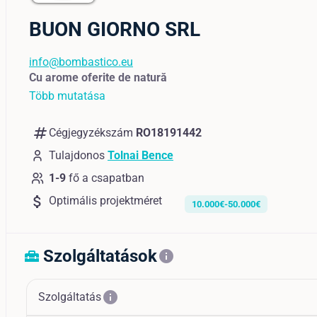
BUON GIORNO SRL
info@bombastico.eu
Cu arome oferite de natură
Több mutatása
numbers
Cégjegyzékszám
RO18191442
Tulajdonos
Tolnai Bence
1-9
fő a csapatban
attach_money
Optimális projektméret
10.000€-50.000€
Szolgáltatások
home_repair_service
info
info
Szolgáltatás