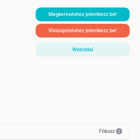
Megkereséshez jelentkezz be!
Visszajelzéshez jelentkezz be!
Weboldal
info
Fókusz