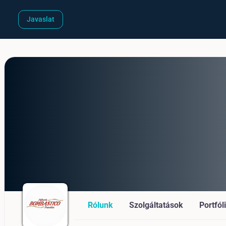
Javaslat
Rólunk
Szolgáltatások
Portfól