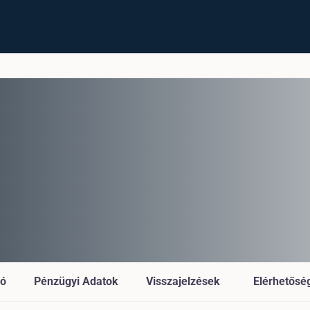
ió
Pénzügyi Adatok
Visszajelzések
Elérhetősé