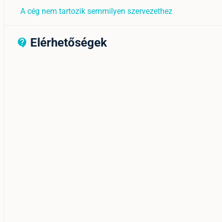
A cég nem tartozik semmilyen szervezethez
Elérhetőségek
contact_support_outline