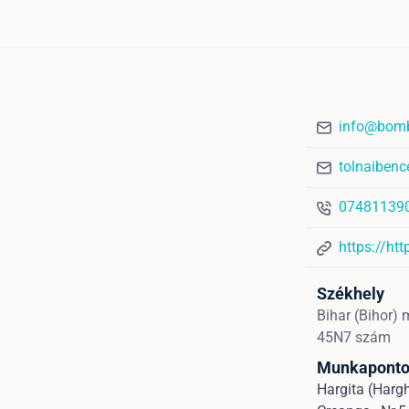
info@bomb
tolnaiben
07481139
https://ht
Székhely
Bihar (Bihor)
45N7 szám
Munkapont
Hargita (Hargh