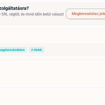
zolgáltatásra?
Megkereséshez jele
RL cégtől, és rövid időn belül választ
nagykereskedelem
# ételek