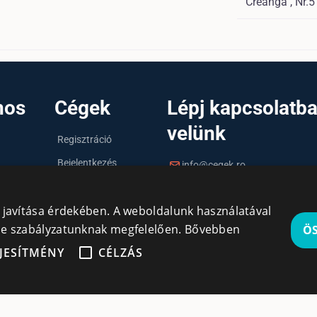
Creanga , Nr.5
nos
Cégek
Lépj kapcsolatb
velünk
Regisztráció
Bejelentkezés
info@cegek.ro
Cégek
+40 740 856 970
y javítása érdekében. A weboldalunk használatával
kie szabályzatunknak megfelelően.
Bővebben
Ö
JESÍTMÉNY
CÉLZÁS