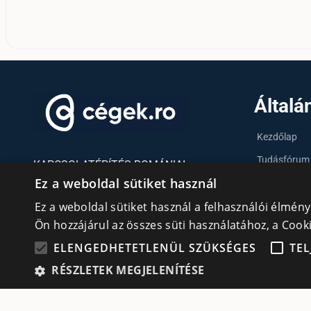
Általá
Kezdőlap
Tudásfórum
KAPCSOLATÉPÍTÉS ROMÁNIAI
Ez a weboldal sütiket használ
MAGYAR VÁLLALKOZÓKNAK
Partnerek
Ez a weboldal sütiket használ a felhasználói élmén
Szervezetek
Ön hozzájárul az összes süti használatához, a Coo
Kapcsolat
Adatvédelmi irányelvek
ELENGEDHETETLENÜL SZÜKSÉGES
TEL
cookie
Süti (Cookie) szabályzat
RÉSZLETEK MEGJELENÍTÉSE