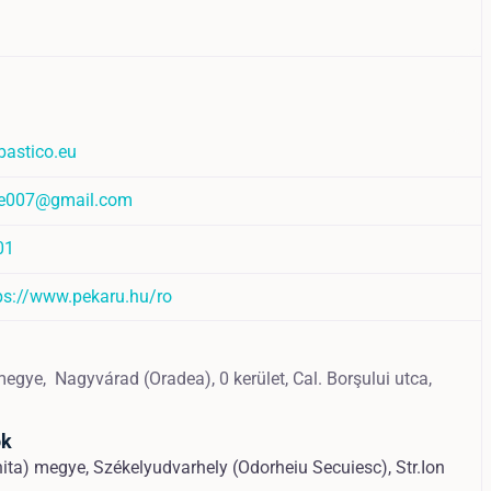
astico.eu
ce007@gmail.com
01
tps://www.pekaru.hu/ro
 megye,
Nagyvárad (Oradea),
0 kerület, Cal. Borşului utca,
ok
ita) megye, Székelyudvarhely (Odorheiu Secuiesc), Str.Ion