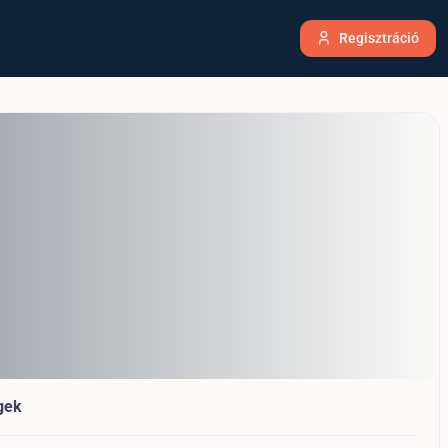
Belépés
Regisztráció
gek