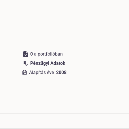
task
0
a portfólióban
price_check
Pénzügyi Adatok
Alapítás éve
2008