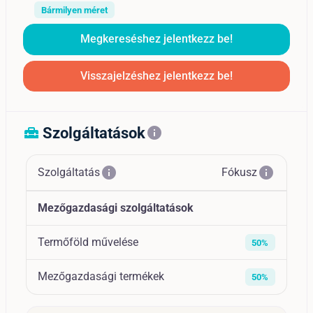
Bármilyen méret
Megkereséshez jelentkezz be!
Visszajelzéshez jelentkezz be!
Szolgáltatások
home_repair_service
info
info
info
Szolgáltatás
Fókusz
Mezőgazdasági szolgáltatások
Termőföld művelése
50%
Mezőgazdasági termékek
50%