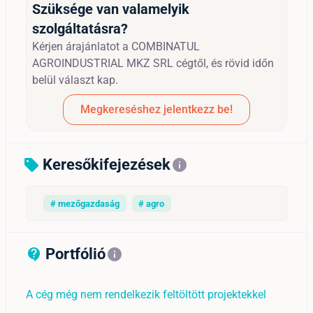
Szüksége van valamelyik
szolgáltatásra?
Kérjen árajánlatot a COMBINATUL
AGROINDUSTRIAL MKZ SRL cégtől, és rövid időn
belül választ kap.
Megkereséshez jelentkezz be!
Keresőkifejezések
sell
info
# mezőgazdaság
# agro
Portfólió
contact_support_outline
info
A cég még nem rendelkezik feltöltött projektekkel