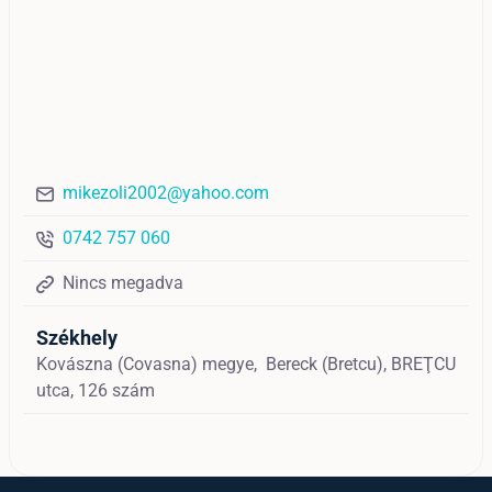
mikezoli2002@yahoo.com
0742 757 060
Nincs megadva
Székhely
Kovászna (Covasna) megye,
Bereck (Bretcu),
BREŢCU
utca, 126 szám