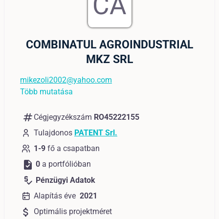
CA
COMBINATUL AGROINDUSTRIAL
MKZ SRL
mikezoli2002@yahoo.com
Több mutatása
numbers
Cégjegyzékszám
RO45222155
Tulajdonos
PATENT Srl.
1-9
fő a csapatban
task
0
a portfólióban
price_check
Pénzügyi Adatok
Alapítás éve
2021
attach_money
Optimális projektméret