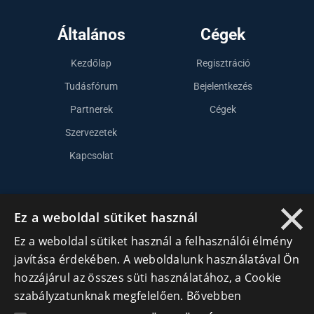
Általános
Cégek
Kezdőlap
Regisztráció
Tudásfórum
Bejelentkezés
Partnerek
Cégek
Szervezetek
Kapcsolat
×
Lépj kapcsolatba velünk
Ez a weboldal sütiket használ
info@cegek.ro
Ez a weboldal sütiket használ a felhasználói élmény
+40 740 856 970
javítása érdekében. A weboldalunk használatával Ön
hozzájárul az összes süti használatához, a Cookie
szabályzatunknak megfelelően.
Bővebben