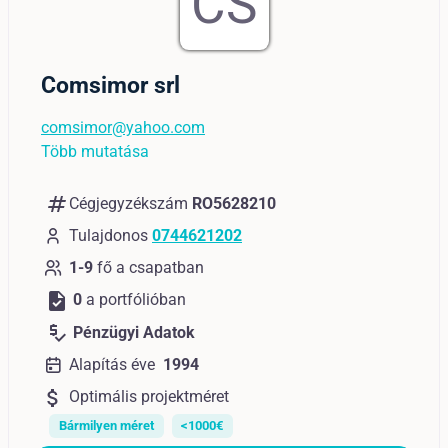
CS
Comsimor srl
comsimor@yahoo.com
Több mutatása
numbers
Cégjegyzékszám
RO5628210
Tulajdonos
0744621202
1-9
fő a csapatban
task
0
a portfólióban
price_check
Pénzügyi Adatok
Alapítás éve
1994
attach_money
Optimális projektméret
Bármilyen méret
<1000€