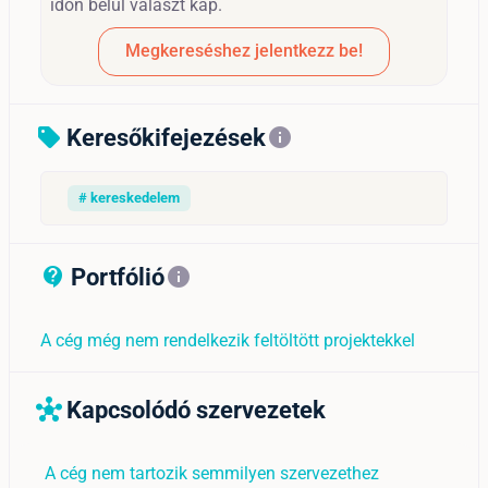
időn belül választ kap.
Megkereséshez jelentkezz be!
Keresőkifejezések
sell
info
# kereskedelem
Portfólió
contact_support_outline
info
A cég még nem rendelkezik feltöltött projektekkel
Kapcsolódó szervezetek
hub
A cég nem tartozik semmilyen szervezethez