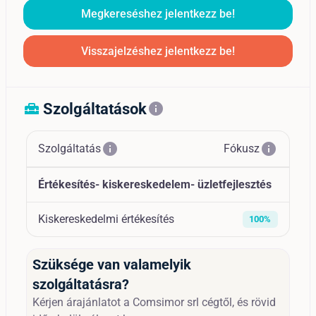
Megkereséshez jelentkezz be!
Visszajelzéshez jelentkezz be!
Szolgáltatások
home_repair_service
info
info
info
Szolgáltatás
Fókusz
Értékesítés- kiskereskedelem- üzletfejlesztés
Kiskereskedelmi értékesítés
100%
Szüksége van valamelyik
szolgáltatásra?
Kérjen árajánlatot a Comsimor srl cégtől, és rövid