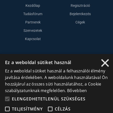
Kezdőlap
Regisztráció
Tudásfórum
Bejelentkezés
Partnerek
Cégek
Szervezetek
Kapcsolat
Lépj kapcsolatba velünk
×
Ez a weboldal sütiket használ
info@cegek.ro
Ez a weboldal sütiket használ a felhasználói élmény
+40 740 856 970
javítása érdekében. A weboldalunk használatával Ön
hozzájárul az összes süti használatához, a Cookie
szabályzatunknak megfelelően.
Bővebben
ELENGEDHETETLENÜL SZÜKSÉGES
TELJESÍTMÉNY
CÉLZÁS
Iratkozz fel hírlevelünkre!