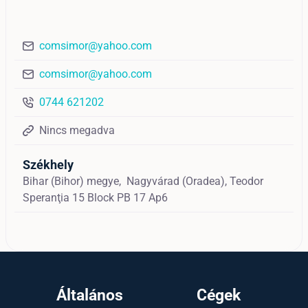
comsimor@yahoo.com
comsimor@yahoo.com
0744 621202
Nincs megadva
Székhely
Bihar (Bihor) megye,
Nagyvárad (Oradea),
Teodor
Speranţia 15 Block PB 17 Ap6
Általános
Cégek