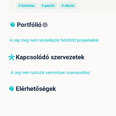
# turizmus
# panzió
# utazás
Portfólió
contact_support_outline
info
A cég még nem rendelkezik feltöltött projektekkel
Kapcsolódó szervezetek
hub
A cég nem tartozik semmilyen szervezethez
Elérhetőségek
contact_support_outline