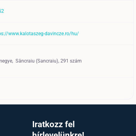
52
tps://www.kalotaszeg-davincze.ro/hu/
 megye,
Sâncraiu (Sancraiu),
291 szám
a
Iratkozz fel
hírlevelünkre!