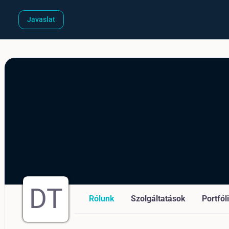
Javaslat
DT
Rólunk
Szolgáltatások
Portfól