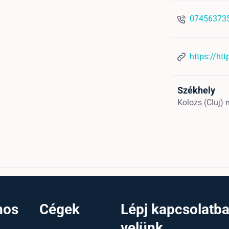
07456373
https://ht
Székhely
Kolozs (Cluj)
nos
Cégek
Lépj kapcsolatb
velünk