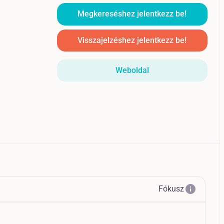
Megkereséshez jelentkezz be!
Visszajelzéshez jelentkezz be!
Weboldal
info
Fókusz