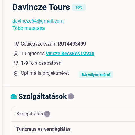
Davincze Tours
10%
davincze54@gmail.com
Több mutatása
numbers
Cégjegyzékszám
RO14493499
Tulajdonos
Vincze Kecskés István
1-9
fő a csapatban
attach_money
Optimális projektméret
Bármilyen méret
Szolgáltatások
home_repair_service
info
info
Szolgáltatás
Turizmus és vendéglátás