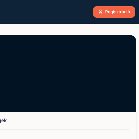
Belépés
Regisztráció
gek