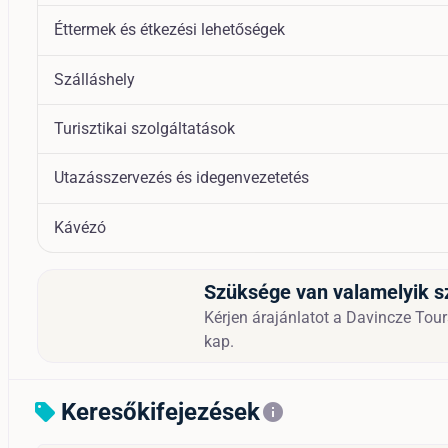
Éttermek és étkezési lehetőségek
Szálláshely
Turisztikai szolgáltatások
Utazásszervezés és idegenvezetetés
Kávézó
Szüksége van valamelyik s
Kérjen árajánlatot a Davincze Tours
kap.
Keresőkifejezések
sell
info