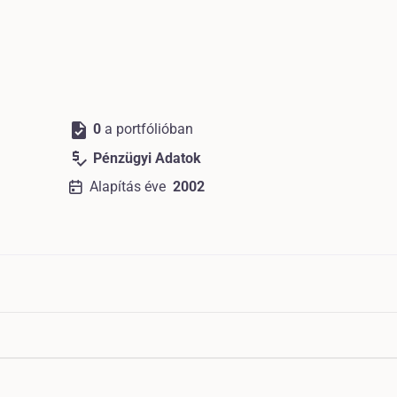
task
0
a portfólióban
price_check
Pénzügyi Adatok
Alapítás éve
2002