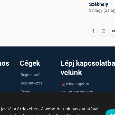
Székhely
Szilágy (Săla
nos
Cégek
Lépj kapcsolatb
velünk
Regisztráció
Bejelentkezés
info@cegek.ro
Cégek
+40 740 856 970
y javítása érdekében. A weboldalunk használatával