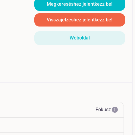
Megkereséshez jelentkezz be!
Visszajelzéshez jelentkezz be!
Weboldal
info
Fókusz