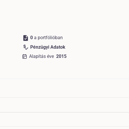
task
0
a portfólióban
price_check
Pénzügyi Adatok
Alapítás éve
2015