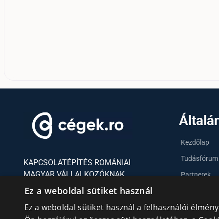
Általá
Kezdőlap
Tudásfórum
KAPCSOLATÉPÍTÉS ROMÁNIAI
MAGYAR VÁLLALKOZÓKNAK
Partnerek
Ez a weboldal sütiket használ
Szervezetek
Ez a weboldal sütiket használ a felhasználói élmén
Kapcsolat
Adatvédelmi irányelvek