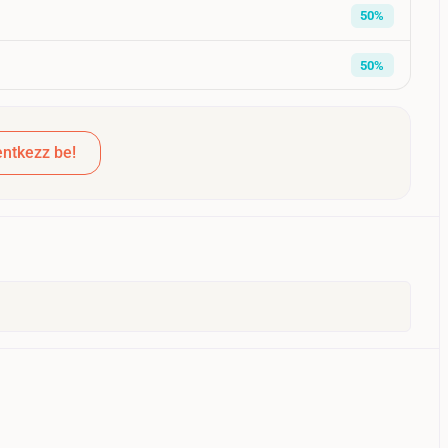
50%
50%
ntkezz be!