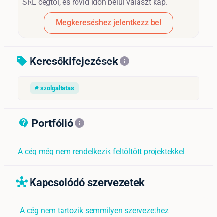
SRL cégtől, és rövid időn belül választ kap.
Megkereséshez jelentkezz be!
Keresőkifejezések
sell
info
# szolgaltatas
Portfólió
contact_support_outline
info
A cég még nem rendelkezik feltöltött projektekkel
Kapcsolódó szervezetek
hub
A cég nem tartozik semmilyen szervezethez