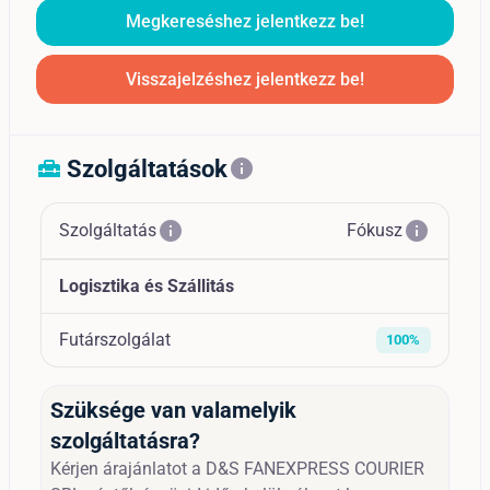
Megkereséshez jelentkezz be!
Visszajelzéshez jelentkezz be!
Szolgáltatások
home_repair_service
info
info
info
Szolgáltatás
Fókusz
Logisztika és Szállitás
Futárszolgálat
100%
Szüksége van valamelyik
szolgáltatásra?
Kérjen árajánlatot a D&S FANEXPRESS COURIER