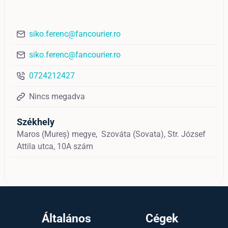
siko.ferenc@fancourier.ro
siko.ferenc@fancourier.ro
0724212427
Nincs megadva
Székhely
Maros (Mureș) megye,
Szováta (Sovata),
Str. József
Attila utca, 10A szám
Általános
Cégek