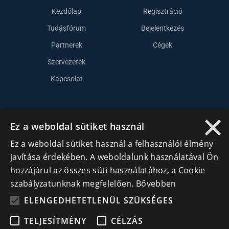
Kezdőlap
Regisztráció
Tudásfórum
Bejelentkezés
Partnerek
Cégek
Szervezetek
Kapcsolat
Lépj kapcsolatba velünk
×
Ez a weboldal sütiket használ
info@cegek.ro
Ez a weboldal sütiket használ a felhasználói élmény
+40 740 856 970
javítása érdekében. A weboldalunk használatával Ön
hozzájárul az összes süti használatához, a Cookie
szabályzatunknak megfelelően.
Bővebben
ELENGEDHETETLENÜL SZÜKSÉGES
TELJESÍTMÉNY
CÉLZÁS
Iratkozz fel hírlevelünkre!