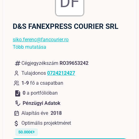
DF
D&S FANEXPRESS COURIER SRL
siko.ferenc@fancourier.ro
Több mutatása
numbers
Cégjegyzékszám
RO39653242
Tulajdonos
0724212427
1-9
fő a csapatban
task
0
a portfólióban
price_check
Pénzügyi Adatok
Alapítás éve
2018
attach_money
Optimális projektméret
50.000€+