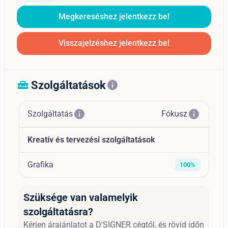
Megkereséshez jelentkezz be!
Visszajelzéshez jelentkezz be!
Szolgáltatások
home_repair_service
info
info
info
Szolgáltatás
Fókusz
Kreatív és tervezési szolgáltatások
Grafika
100%
Szüksége van valamelyik
szolgáltatásra?
Kérjen árajánlatot a D'SIGNER cégtől, és rövid időn