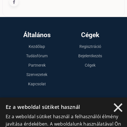
Általános
Cégek
Kezdőlap
Regisztráció
Tudásfórum
Bejelentkezés
Partnerek
Cégek
Szervezetek
Kapcsolat
×
Lépj kapcsolatba velünk
Ez a weboldal sütiket használ
info@cegek.ro
Ez a weboldal sütiket használ a felhasználói élmény
javítása érdekében. A weboldalunk használatával Ön
+40 740 856 970