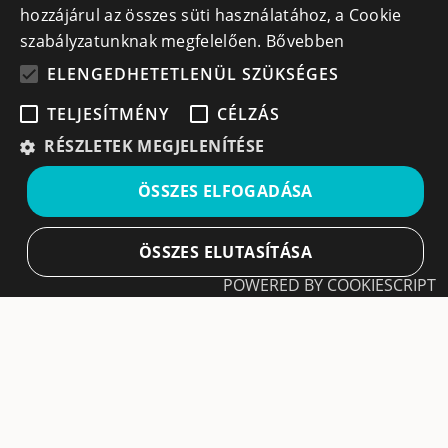
hozzájárul az összes süti használatához, a Cookie
szabályzatunknak megfelelően.
Bővebben
ELENGEDHETETLENÜL SZÜKSÉGES
TELJESÍTMÉNY
CÉLZÁS
Iratkozz fel hírlevelünkre!
RÉSZLETEK MEGJELENÍTÉSE
Ne hagyd ki a lehetőséget, hogy naprakész maradj a
ÖSSZES ELFOGADÁSA
legfontosabb üzleti információkkal! A feliratkozás
egyszerű és gyors illetve bármikor leiratkozhatsz, ha úgy
döntesz.
ÖSSZES ELUTASÍTÁSA
POWERED BY COOKIESCRIPT
Feliratkozás
Elengedhetetlenül szükséges
Teljesítmény
A feliratkozással elfogadom a
Használati feltételeket
és Adatvédelmi szabályzatokat
Célzás
Leiratkozás
Az elengedhetetlenül szükséges sütik lehetővé
© All rights reserved | Cégek.ro