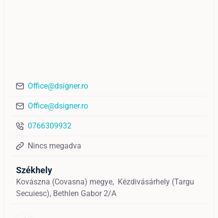
Office@dsigner.ro
Office@dsigner.ro
0766309932
Nincs megadva
Székhely
Kovászna (Covasna) megye,
Kézdivásárhely (Targu
Secuiesc),
Bethlen Gabor 2/A