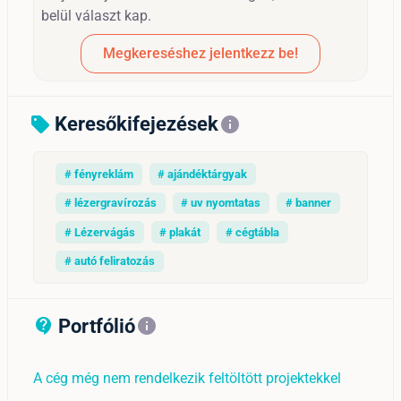
belül választ kap.
Megkereséshez jelentkezz be!
Keresőkifejezések
sell
info
# fényreklám
# ajándéktárgyak
# lézergravírozás
# uv nyomtatas
# banner
# Lézervágás
# plakát
# cégtábla
# autó feliratozás
Portfólió
contact_support_outline
info
A cég még nem rendelkezik feltöltött projektekkel