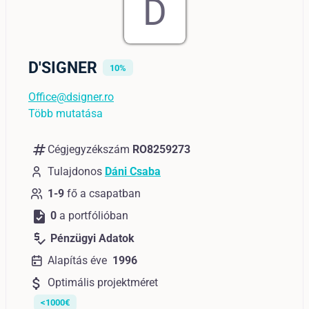
D
D'SIGNER
10%
Office@dsigner.ro
Több mutatása
numbers
Cégjegyzékszám
RO8259273
Tulajdonos
Dáni Csaba
1-9
fő a csapatban
task
0
a portfólióban
price_check
Pénzügyi Adatok
Alapítás éve
1996
attach_money
Optimális projektméret
<1000€