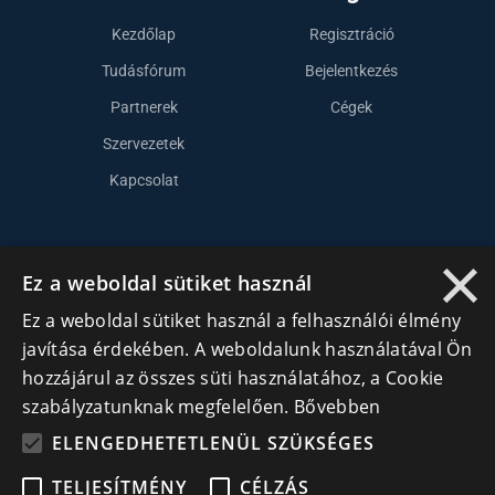
Kezdőlap
Regisztráció
Tudásfórum
Bejelentkezés
Partnerek
Cégek
Szervezetek
Kapcsolat
Lépj kapcsolatba velünk
×
Ez a weboldal sütiket használ
info@cegek.ro
Ez a weboldal sütiket használ a felhasználói élmény
+40 740 856 970
javítása érdekében. A weboldalunk használatával Ön
hozzájárul az összes süti használatához, a Cookie
szabályzatunknak megfelelően.
Bővebben
ELENGEDHETETLENÜL SZÜKSÉGES
TELJESÍTMÉNY
CÉLZÁS