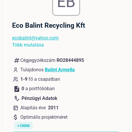
EB
Eco Balint Recycling Kft
ecobalint@yahoo.com
Több mutatása
numbers
Cégjegyzékszám
RO28444895
Tulajdonos
Balint Armella
1-9
fő a csapatban
task
0
a portfólióban
price_check
Pénzügyi Adatok
Alapítás éve
2011
attach_money
Optimális projektméret
<1000€