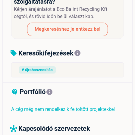
szolgáltatásra?
Kérjen árajánlatot a Eco Balint Recycling Kft
cégtől, és rövid időn belül választ kap.
Megkereséshez jelentkezz be!
Keresőkifejezések
sell
info
# újrahasznositás
Portfólió
contact_support_outline
info
A cég még nem rendelkezik feltöltött projektekkel
Kapcsolódó szervezetek
hub