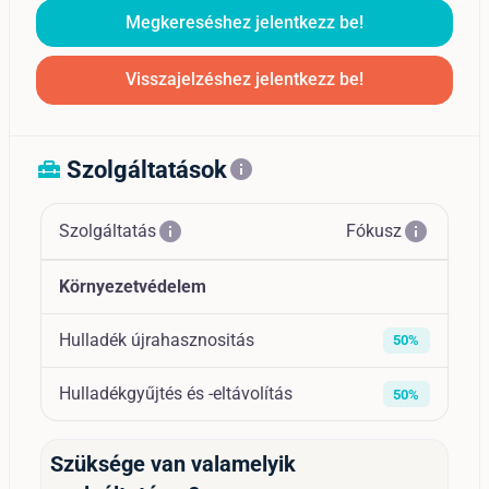
Megkereséshez jelentkezz be!
Visszajelzéshez jelentkezz be!
Szolgáltatások
home_repair_service
info
info
info
Szolgáltatás
Fókusz
Környezetvédelem
Hulladék újrahasznositás
50%
Hulladékgyűjtés és -eltávolítás
50%
Szüksége van valamelyik