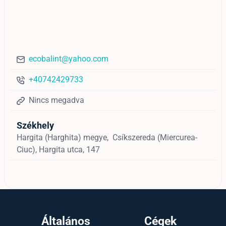
ecobalint@yahoo.com
+40742429733
Nincs megadva
Székhely
Hargita (Harghita) megye,
Csíkszereda (Miercurea-
Ciuc),
Hargita utca, 147
Általános
Cégek