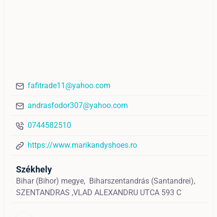
fafitrade11@yahoo.com
andrasfodor307@yahoo.com
0744582510
https://www.marikandyshoes.ro
Székhely
Bihar (Bihor) megye,
Biharszentandrás (Santandrei),
SZENTANDRAS ,VLAD ALEXANDRU UTCA 593 C