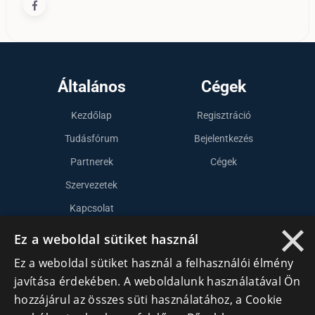
Általános
Cégek
Kezdőlap
Regisztráció
Tudásfórum
Bejelentkezés
Partnerek
Cégek
Szervezetek
Kapcsolat
×
Ez a weboldal sütiket használ
Lépj kapcsolatba velünk
Ez a weboldal sütiket használ a felhasználói élmény
javítása érdekében. A weboldalunk használatával Ön
info@cegek.ro
hozzájárul az összes süti használatához, a Cookie
+40 740 856 970