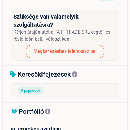
Szüksége van valamelyik
szolgáltatásra?
Kérjen árajánlatot a FA-FI TRADE SRL cégtől, és
rövid időn belül választ kap.
Megkereséshez jelentkezz be!
Keresőkifejezések
sell
info
# papucsok
Portfólió
contact_support_outline
info
uj termekek gyartasa