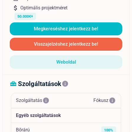
attach_money
Optimális projektméret
50.000€+
Megkereséshez jelentkezz be!
Visszajelzéshez jelentkezz be!
Weboldal
Szolgáltatások
home_repair_service
info
info
info
Szolgáltatás
Fókusz
Egyéb szolgáltatások
Bőrárú
100%