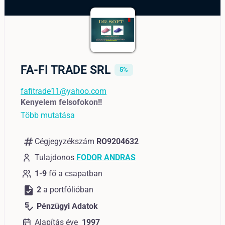
FA-FI TRADE SRL
5%
fafitrade11@yahoo.com
Kenyelem felsofokon!!
Több mutatása
numbers
Cégjegyzékszám
RO9204632
Tulajdonos
FODOR ANDRAS
1-9
fő a csapatban
task
2
a portfólióban
price_check
Pénzügyi Adatok
Alapítás éve
1997