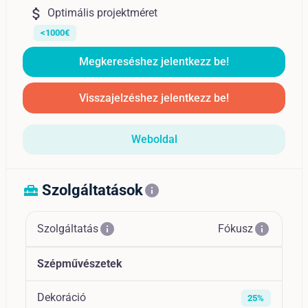
attach_money
Optimális projektméret
<1000€
Megkereséshez jelentkezz be!
Visszajelzéshez jelentkezz be!
Weboldal
Szolgáltatások
home_repair_service
info
info
info
Szolgáltatás
Fókusz
Szépművészetek
Dekoráció
25%