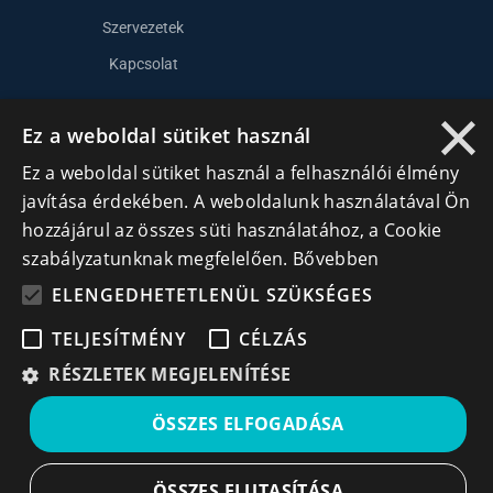
Szervezetek
Kapcsolat
×
Ez a weboldal sütiket használ
Lépj kapcsolatba velünk
Ez a weboldal sütiket használ a felhasználói élmény
info@cegek.ro
javítása érdekében. A weboldalunk használatával Ön
+40 740 856 970
hozzájárul az összes süti használatához, a Cookie
szabályzatunknak megfelelően.
Bővebben
ELENGEDHETETLENÜL SZÜKSÉGES
TELJESÍTMÉNY
CÉLZÁS
RÉSZLETEK MEGJELENÍTÉSE
Iratkozz fel hírlevelünkre!
ÖSSZES ELFOGADÁSA
Ne hagyd ki a lehetőséget, hogy naprakész maradj a
legfontosabb üzleti információkkal! A feliratkozás
egyszerű és gyors illetve bármikor leiratkozhatsz, ha úgy
ÖSSZES ELUTASÍTÁSA