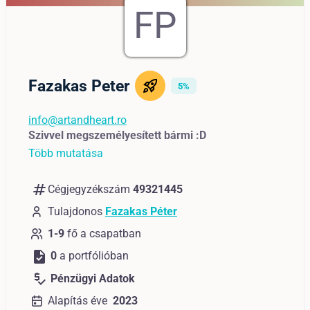
FP
Fazakas Peter
5%
info@artandheart.ro
Szivvel megszemélyesített bármi :D
Több mutatása
numbers
Cégjegyzékszám
49321445
Tulajdonos
Fazakas Péter
1-9
fő a csapatban
task
0
a portfólióban
price_check
Pénzügyi Adatok
Alapítás éve
2023