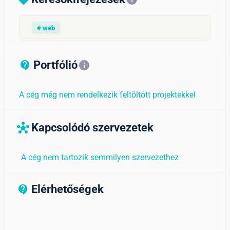
# web
Portfólió
contact_support_outline
info
A cég még nem rendelkezik feltöltött projektekkel
Kapcsolódó szervezetek
hub
A cég nem tartozik semmilyen szervezethez
Elérhetőségek
contact_support_outline