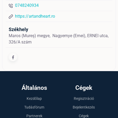
0748240934
https://artandheart.ro
Székhely
Maros (Mureș) megye,
Nagyernye (Ernei),
ERNEI utca,
326/A szám
Általános
Cégek
Kezdőlap
Regisztráció
Tudásfórum
Bejelentkezés
Partnerek
Cégek