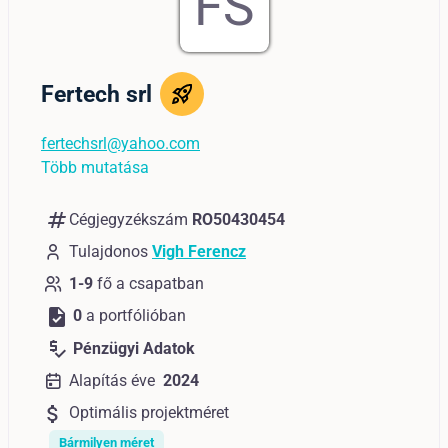
FS
Fertech srl
fertechsrl@yahoo.com
Több mutatása
numbers
Cégjegyzékszám
RO50430454
Tulajdonos
Vigh Ferencz
1-9
fő a csapatban
task
0
a portfólióban
price_check
Pénzügyi Adatok
Alapítás éve
2024
attach_money
Optimális projektméret
Bármilyen méret