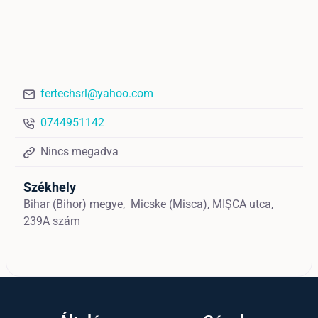
fertechsrl@yahoo.com
0744951142
Nincs megadva
Székhely
Bihar (Bihor) megye,
Micske (Misca),
MIŞCA utca,
239A szám