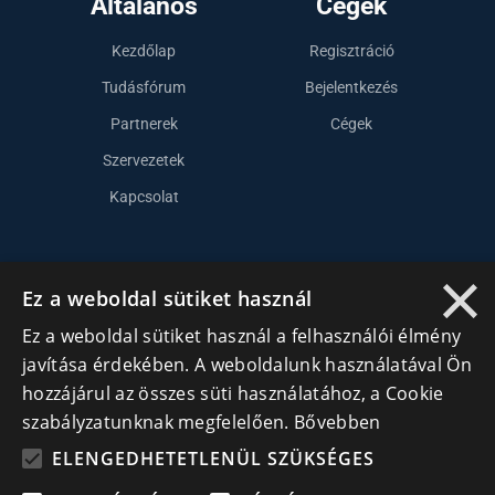
Általános
Cégek
Kezdőlap
Regisztráció
Tudásfórum
Bejelentkezés
Partnerek
Cégek
Szervezetek
Kapcsolat
×
Lépj kapcsolatba velünk
Ez a weboldal sütiket használ
info@cegek.ro
Ez a weboldal sütiket használ a felhasználói élmény
+40 740 856 970
javítása érdekében. A weboldalunk használatával Ön
hozzájárul az összes süti használatához, a Cookie
szabályzatunknak megfelelően.
Bővebben
ELENGEDHETETLENÜL SZÜKSÉGES