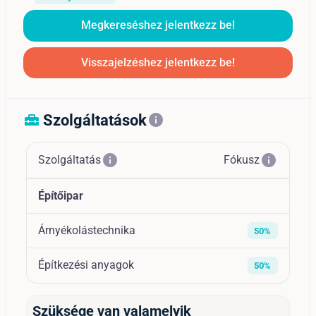
Megkereséshez jelentkezz be!
Visszajelzéshez jelentkezz be!
Szolgáltatások
home_repair_service
info
info
info
Szolgáltatás
Fókusz
Építőipar
Árnyékolástechnika
50%
Építkezési anyagok
50%
Szüksége van valamelyik