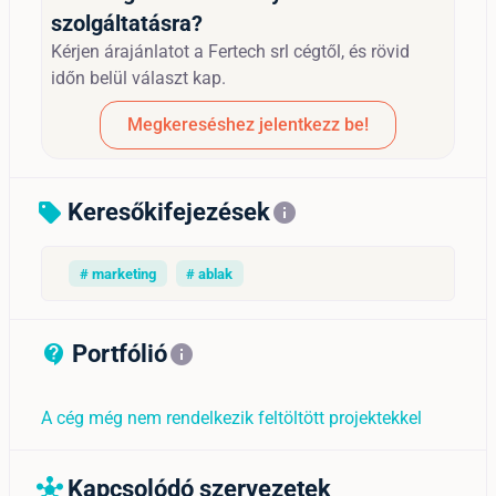
szolgáltatásra?
Kérjen árajánlatot a Fertech srl cégtől, és rövid
időn belül választ kap.
Megkereséshez jelentkezz be!
Keresőkifejezések
sell
info
# marketing
# ablak
Portfólió
contact_support_outline
info
A cég még nem rendelkezik feltöltött projektekkel
Kapcsolódó szervezetek
hub