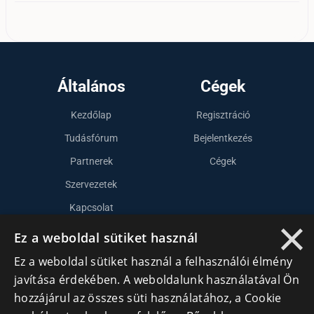
Általános
Cégek
Kezdőlap
Regisztráció
Tudásfórum
Bejelentkezés
Partnerek
Cégek
Szervezetek
Kapcsolat
×
Ez a weboldal sütiket használ
Lépj kapcsolatba velünk
Ez a weboldal sütiket használ a felhasználói élmény
javítása érdekében. A weboldalunk használatával Ön
info@cegek.ro
hozzájárul az összes süti használatához, a Cookie
+40 740 856 970