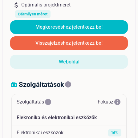
attach_money
Optimális projektméret
Bármilyen méret
Megkereséshez jelentkezz be!
Visszajelzéshez jelentkezz be!
Weboldal
Szolgáltatások
home_repair_service
info
info
info
Szolgáltatás
Fókusz
Elekronika és elektronikai eszközök
Elektronikai eszközök
16%