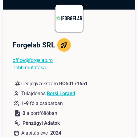
Forgelab SRL
office@forgelab.ro
Több mutatása
numbers
Cégjegyzékszám
RO50171651
Tulajdonos
Borsi Lorand
1-9
fő a csapatban
task
0
a portfólióban
price_check
Pénzügyi Adatok
Alapítás éve
2024