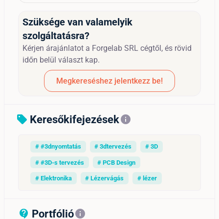
Szüksége van valamelyik
szolgáltatásra?
Kérjen árajánlatot a Forgelab SRL cégtől, és rövid
időn belül választ kap.
Megkereséshez jelentkezz be!
Keresőkifejezések
sell
info
# #3dnyomtatás
# 3dtervezés
# 3D
# #3D-s tervezés
# PCB Design
# Elektronika
# Lézervágás
# lézer
Portfólió
contact_support_outline
info