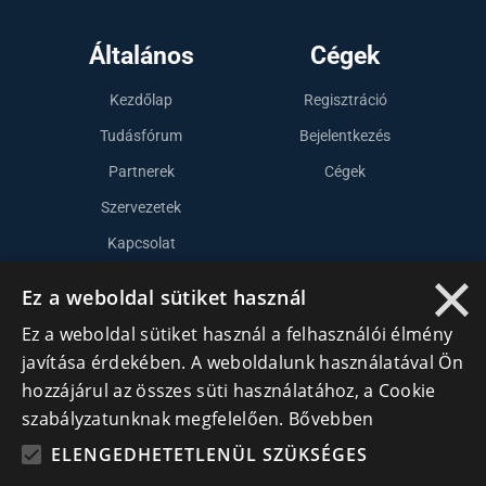
Általános
Cégek
Kezdőlap
Regisztráció
Tudásfórum
Bejelentkezés
Partnerek
Cégek
Szervezetek
Kapcsolat
×
Ez a weboldal sütiket használ
Lépj kapcsolatba velünk
Ez a weboldal sütiket használ a felhasználói élmény
javítása érdekében. A weboldalunk használatával Ön
info@cegek.ro
hozzájárul az összes süti használatához, a Cookie
+40 740 856 970
szabályzatunknak megfelelően.
Bővebben
ELENGEDHETETLENÜL SZÜKSÉGES