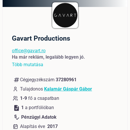
Gavart Productions
office@gavart.ro
Ha már reklám, legalább legyen jó.
Több mutatása
numbers
Cégjegyzékszám
37280961
Tulajdonos
Kalamár Gáspár Gábor
1-9
fő a csapatban
task
1
a portfólióban
price_check
Pénzügyi Adatok
Alapítás éve
2017