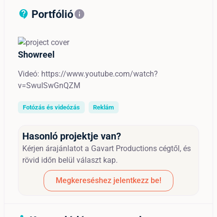
Portfólió
contact_support_outline
info
Showreel
Videó: https://www.youtube.com/watch?
v=SwuISwGnQZM
Fotózás és videózás
Reklám
Hasonló projektje van?
Kérjen árajánlatot a Gavart Productions cégtől, és
rövid időn belül választ kap.
Megkereséshez jelentkezz be!