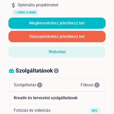
attach_money
Optimális projektméret
1.000€-5.000€
Megkereséshez jelentkezz be!
Visszajelzéshez jelentkezz be!
Weboldal
Szolgáltatások
home_repair_service
info
info
info
Szolgáltatás
Fókusz
Kreatív és tervezési szolgáltatások
Fotózás és videózás
50%