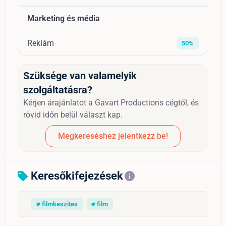
Marketing és média
Reklám
50%
Szüksége van valamelyik
szolgáltatásra?
Kérjen árajánlatot a Gavart Productions cégtől, és
rövid időn belül választ kap.
Megkereséshez jelentkezz be!
Keresőkifejezések
sell
info
# filmkeszites
# film