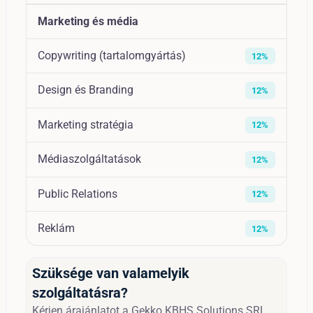
Marketing és média
Copywriting (tartalomgyártás)
12%
Design és Branding
12%
Marketing stratégia
12%
Médiaszolgáltatások
12%
Public Relations
12%
Reklám
12%
Szüksége van valamelyik
szolgáltatásra?
Kérjen árajánlatot a Gekko KBHS Solutions SRL