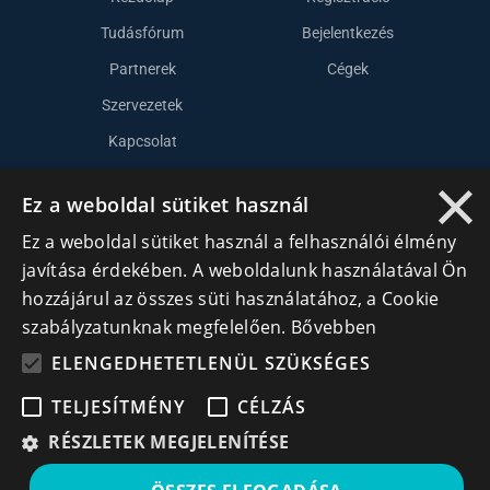
Tudásfórum
Bejelentkezés
Partnerek
Cégek
Szervezetek
Kapcsolat
×
Ez a weboldal sütiket használ
Lépj kapcsolatba velünk
Ez a weboldal sütiket használ a felhasználói élmény
info@cegek.ro
javítása érdekében. A weboldalunk használatával Ön
hozzájárul az összes süti használatához, a Cookie
+40 740 856 970
szabályzatunknak megfelelően.
Bővebben
ELENGEDHETETLENÜL SZÜKSÉGES
TELJESÍTMÉNY
CÉLZÁS
RÉSZLETEK MEGJELENÍTÉSE
Iratkozz fel hírlevelünkre!