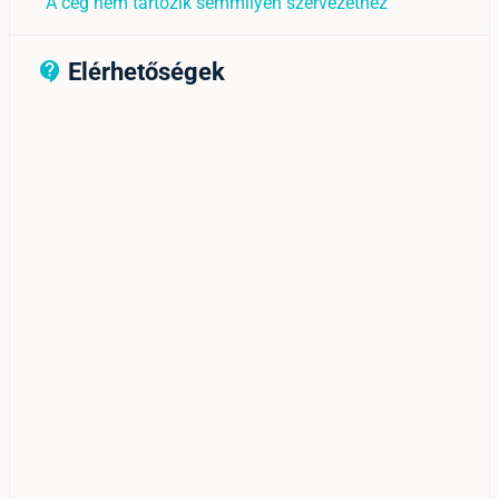
A cég nem tartozik semmilyen szervezethez
Elérhetőségek
contact_support_outline