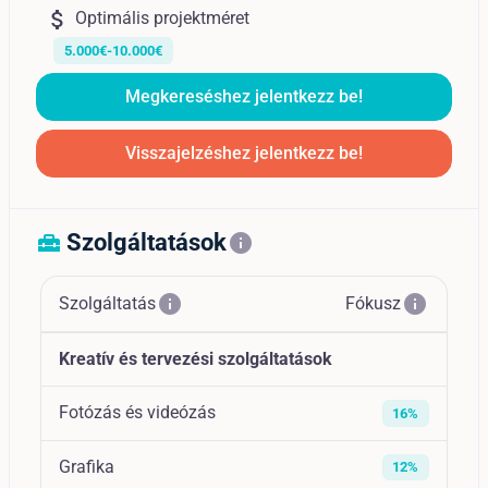
attach_money
Optimális projektméret
5.000€-10.000€
Megkereséshez jelentkezz be!
Visszajelzéshez jelentkezz be!
Szolgáltatások
home_repair_service
info
info
info
Szolgáltatás
Fókusz
Kreatív és tervezési szolgáltatások
Fotózás és videózás
16%
Grafika
12%