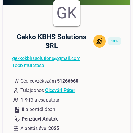
GK
Gekko KBHS Solutions
10%
SRL
gekkokbhssolutions@gmail.com
Több mutatása
numbers
Cégjegyzékszám
51266660
Tulajdonos
Olcsvári Péter
1-9
fő a csapatban
task
0
a portfólióban
price_check
Pénzügyi Adatok
Alapítás éve
2025