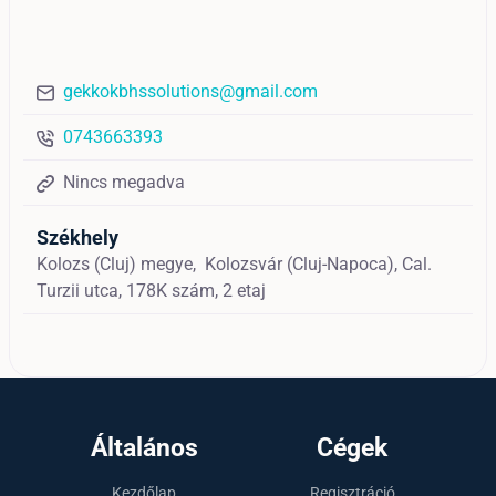
gekkokbhssolutions@gmail.com
0743663393
Nincs megadva
Székhely
Kolozs (Cluj) megye,
Kolozsvár (Cluj-Napoca),
Cal.
Turzii utca, 178K szám, 2 etaj
Általános
Cégek
Kezdőlap
Regisztráció