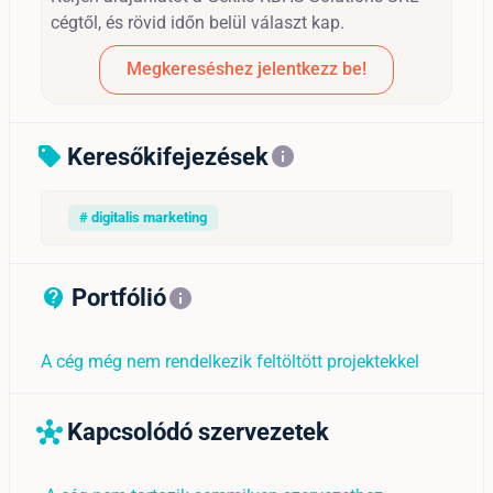
cégtől, és rövid időn belül választ kap.
Megkereséshez jelentkezz be!
Keresőkifejezések
sell
info
# digitalis marketing
Portfólió
contact_support_outline
info
A cég még nem rendelkezik feltöltött projektekkel
Kapcsolódó szervezetek
hub