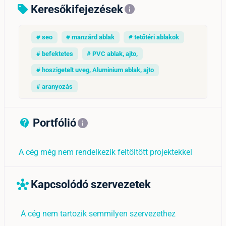
Keresőkifejezések
sell
info
# seo
# manzárd ablak
# tetőtéri ablakok
# befektetes
# PVC ablak, ajto,
# hoszigetelt uveg, Aluminium ablak, ajto
# aranyozás
Portfólió
contact_support_outline
info
A cég még nem rendelkezik feltöltött projektekkel
Kapcsolódó szervezetek
hub
A cég nem tartozik semmilyen szervezethez