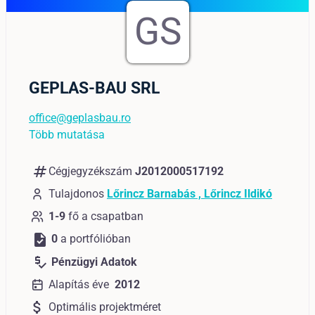
GS
GEPLAS-BAU SRL
office@geplasbau.ro
Több mutatása
numbers
Cégjegyzékszám
J2012000517192
Tulajdonos
Lőrincz Barnabás , Lőrincz Ildikó
1-9
fő a csapatban
task
0
a portfólióban
price_check
Pénzügyi Adatok
Alapítás éve
2012
attach_money
Optimális projektméret