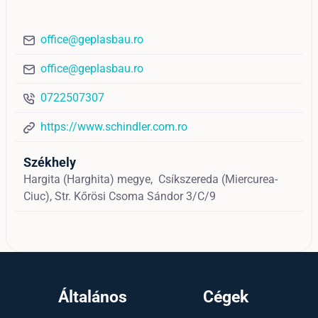
office@geplasbau.ro
office@geplasbau.ro
0722507307
https://www.schindler.com.ro
Székhely
Hargita (Harghita) megye,
Csíkszereda (Miercurea-
Ciuc),
Str. Kőrösi Csoma Sándor 3/C/9
Általános
Cégek