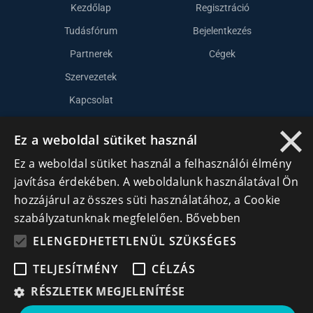
Kezdőlap
Regisztráció
Tudásfórum
Bejelentkezés
Partnerek
Cégek
Szervezetek
Kapcsolat
×
Ez a weboldal sütiket használ
Lépj kapcsolatba velünk
Ez a weboldal sütiket használ a felhasználói élmény
info@cegek.ro
javítása érdekében. A weboldalunk használatával Ön
hozzájárul az összes süti használatához, a Cookie
+40 740 856 970
szabályzatunknak megfelelően.
Bővebben
ELENGEDHETETLENÜL SZÜKSÉGES
TELJESÍTMÉNY
CÉLZÁS
RÉSZLETEK MEGJELENÍTÉSE
Iratkozz fel hírlevelünkre!