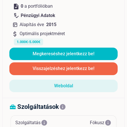
task
0
a portfólióban
price_check
Pénzügyi Adatok
Alapítás éve
2015
attach_money
Optimális projektméret
1.000€-5.000€
Megkereséshez jelentkezz be!
Visszajelzéshez jelentkezz be!
Weboldal
Szolgáltatások
home_repair_service
info
info
info
Szolgáltatás
Fókusz