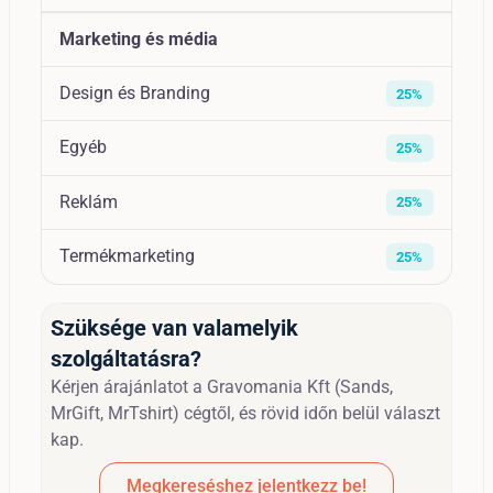
Marketing és média
Design és Branding
25%
Egyéb
25%
Reklám
25%
Termékmarketing
25%
Szüksége van valamelyik
szolgáltatásra?
Kérjen árajánlatot a Gravomania Kft (Sands,
MrGift, MrTshirt) cégtől, és rövid időn belül választ
kap.
Megkereséshez jelentkezz be!