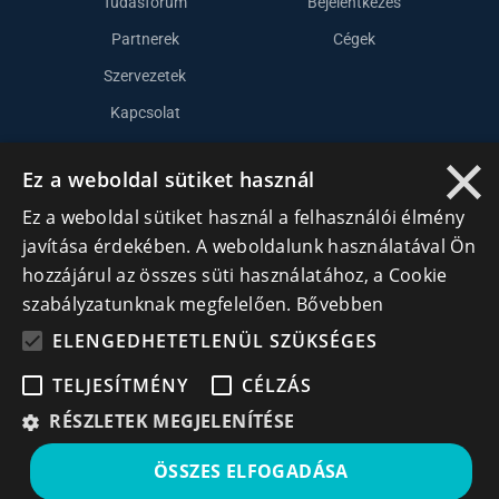
Tudásfórum
Bejelentkezés
Partnerek
Cégek
Szervezetek
Kapcsolat
×
Ez a weboldal sütiket használ
Lépj kapcsolatba velünk
Ez a weboldal sütiket használ a felhasználói élmény
info@cegek.ro
javítása érdekében. A weboldalunk használatával Ön
hozzájárul az összes süti használatához, a Cookie
+40 740 856 970
szabályzatunknak megfelelően.
Bővebben
ELENGEDHETETLENÜL SZÜKSÉGES
TELJESÍTMÉNY
CÉLZÁS
RÉSZLETEK MEGJELENÍTÉSE
Iratkozz fel hírlevelünkre!
ÖSSZES ELFOGADÁSA
Ne hagyd ki a lehetőséget, hogy naprakész maradj a