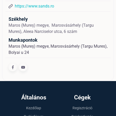
https://www.sands.ro
Székhely
Maros (Mureș) megye,
Marosvásárhely (Targu
Mures),
Aleea Narciselor utca, 6 szám
Munkapontok
Maros (Mureș) megye, Marosvásárhely (Targu Mures),
Bolyai u 24
Általános
Cégek
Kezdőlap
Regisztráció