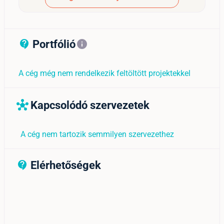
Portfólió
contact_support_outline
info
A cég még nem rendelkezik feltöltött projektekkel
Kapcsolódó szervezetek
hub
A cég nem tartozik semmilyen szervezethez
Elérhetőségek
contact_support_outline