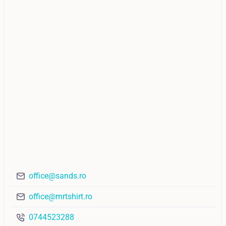
office@sands.ro
office@mrtshirt.ro
0744523288