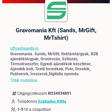
Gravomania Kft (Sands, MrGift,
MrTshirt)
office@sands.ro
Gravomania. Sands, MrGift, Reklámtárgyak, B2B
ajándéktárgyak, Gravirozás, Szitázás,
Termotranszfer, Egyedi ajándékok készítése,
Ajándék bolt, Textil termékek, Polo, Dzsekik,
Pulóverek, Íroszerek,Digitális nyomda
Több mutatása
numbers
Cégjegyzékszám
RO34934891
Tulajdonos
Szabados Attila
1-9
fő a csapatban