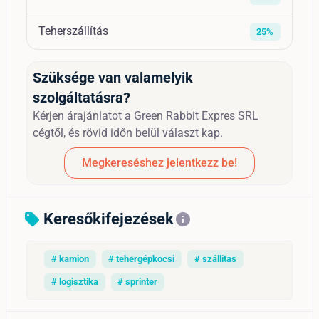
Teherszállítás
25%
Szüksége van valamelyik
szolgáltatásra?
Kérjen árajánlatot a Green Rabbit Expres SRL
cégtől, és rövid időn belül választ kap.
Megkereséshez jelentkezz be!
Keresőkifejezések
sell
info
# kamion
# tehergépkocsi
# szállitas
# logisztika
# sprinter