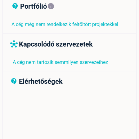
Portfólió
contact_support_outline
info
A cég még nem rendelkezik feltöltött projektekkel
Kapcsolódó szervezetek
hub
A cég nem tartozik semmilyen szervezethez
Elérhetőségek
contact_support_outline