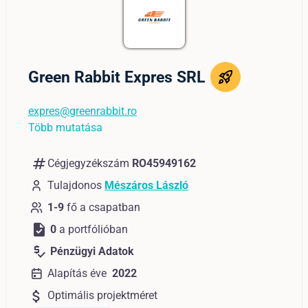
Green Rabbit Expres SRL
expres@greenrabbit.ro
Több mutatása
numbers
Cégjegyzékszám
RO45949162
Tulajdonos
Mészáros László
1-9
fő a csapatban
task
0
a portfólióban
price_check
Pénzügyi Adatok
Alapítás éve
2022
attach_money
Optimális projektméret