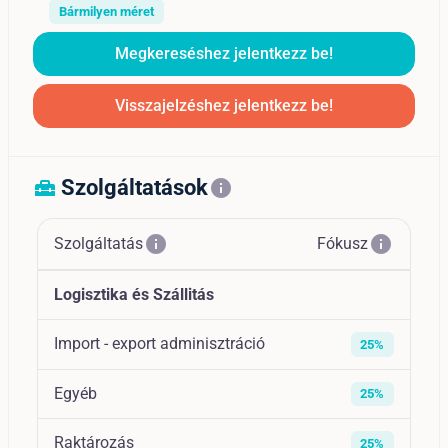
Bármilyen méret
Megkereséshez jelentkezz be!
Visszajelzéshez jelentkezz be!
Szolgáltatások
home_repair_service
info
info
info
Szolgáltatás
Fókusz
Logisztika és Szállitás
Import - export adminisztráció
25%
Egyéb
25%
Raktározás
25%