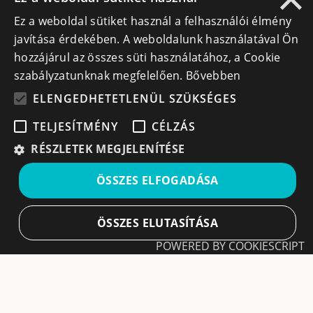
Ez a weboldal sütiket használ a felhasználói élmény
info@cegek.ro
javítása érdekében. A weboldalunk használatával Ön
+40 740 856 970
hozzájárul az összes süti használatához, a Cookie
szabályzatunknak megfelelően.
Bővebben
ELENGEDHETETLENÜL SZÜKSÉGES
TELJESÍTMÉNY
CÉLZÁS
Iratkozz fel hírlevelünkre!
RÉSZLETEK MEGJELENÍTÉSE
Ne hagyd ki a lehetőséget, hogy naprakész maradj a
ÖSSZES ELFOGADÁSA
legfontosabb üzleti információkkal! A feliratkozás
egyszerű és gyors illetve bármikor leiratkozhatsz, ha úgy
döntesz.
ÖSSZES ELUTASÍTÁSA
POWERED BY COOKIESCRIPT
Feliratkozás
Elengedhetetlenül szükséges
Teljesítmény
A feliratkozással elfogadom a
Használati feltételeket
és Adatvédelmi szabályzatokat