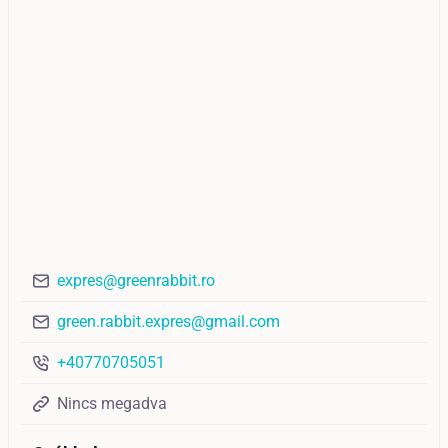
expres@greenrabbit.ro
green.rabbit.expres@gmail.com
+40770705051
Nincs megadva