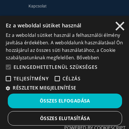
Kapcsolat
×
Ez a weboldal sütiket használ
Lépj kapcsolatba velünk
Ez a weboldal sütiket használ a felhasználói élmény
info@cegek.ro
javítása érdekében. A weboldalunk használatával Ön
+40 740 856 970
hozzájárul az összes süti használatához, a Cookie
szabályzatunknak megfelelően.
Bővebben
ELENGEDHETETLENÜL SZÜKSÉGES
TELJESÍTMÉNY
CÉLZÁS
RÉSZLETEK MEGJELENÍTÉSE
Iratkozz fel hírlevelünkre!
ÖSSZES ELFOGADÁSA
Ne hagyd ki a lehetőséget, hogy naprakész maradj a
legfontosabb üzleti információkkal! A feliratkozás
egyszerű és gyors illetve bármikor leiratkozhatsz, ha úgy
ÖSSZES ELUTASÍTÁSA
döntesz.
POWERED BY COOKIESCRIPT