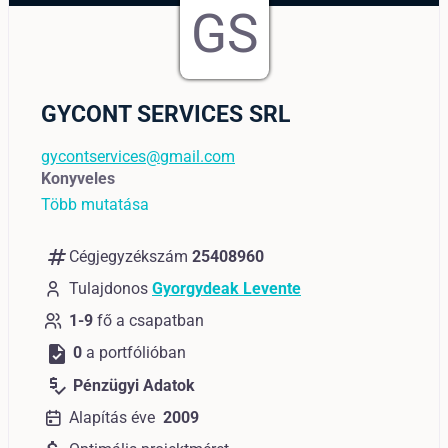
GS
GYCONT SERVICES SRL
gycontservices@gmail.com
Konyveles
Több mutatása
numbers
Cégjegyzékszám
25408960
Tulajdonos
Gyorgydeak Levente
1-9
fő a csapatban
task
0
a portfólióban
price_check
Pénzügyi Adatok
Alapítás éve
2009