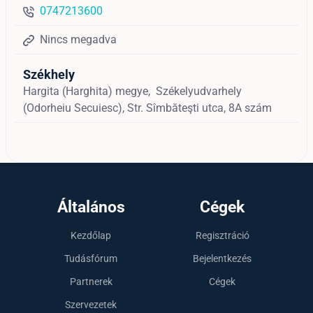
0747213600
Nincs megadva
Székhely
Hargita (Harghita) megye,
Székelyudvarhely
(Odorheiu Secuiesc),
Str. Sîmbăteşti utca, 8A szám
Általános
Cégek
Kezdőlap
Regisztráció
Tudásfórum
Bejelentkezés
Partnerek
Cégek
Szervezetek