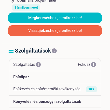
attach_money
Optimális projektméret
Bármilyen méret
Megkereséshez jelentkezz be!
Visszajelzéshez jelentkezz be!
Szolgáltatások
home_repair_service
info
info
info
Szolgáltatás
Fókusz
Építőipar
Építkezés és építőmérnöki tevékenység
20%
Könyvelési és pénzügyi szolgáltatások