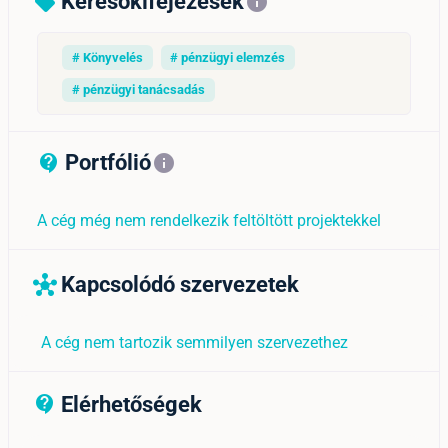
Keresőkifejezések
sell
info
# Könyvelés
# pénzügyi elemzés
# pénzügyi tanácsadás
Portfólió
contact_support_outline
info
A cég még nem rendelkezik feltöltött projektekkel
Kapcsolódó szervezetek
hub
A cég nem tartozik semmilyen szervezethez
Elérhetőségek
contact_support_outline