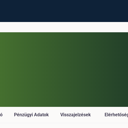
ió
Pénzügyi Adatok
Visszajelzések
Elérhetősé