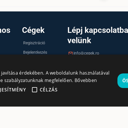
nos
Cégek
Lépj kapcsolatb
velünk
Regisztráció
Bejelentkezés
info@cegek.ro
Cégek
+40 740 856 970
y javítása érdekében. A weboldalunk használatával
kie szabályzatunknak megfelelően.
Bővebben
Ö
JESÍTMÉNY
CÉLZÁS
gedhetetlenül szükséges
Teljesítmény
Célzás