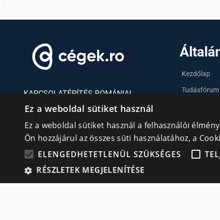
Általá
Kezdőlap
Tudásfórum
KAPCSOLATÉPÍTÉS ROMÁNIAI
MAGYAR VÁLLALKOZÓKNAK
Partnerek
Ez a weboldal sütiket használ
Szervezetek
Ez a weboldal sütiket használ a felhasználói élmén
Ön hozzájárul az összes süti használatához, a Coo
Kapcsolat
Adatvédelmi irányelvek
ELENGEDHETETLENÜL SZÜKSÉGES
TEL
cookie
Süti (Cookie) szabályzat
RÉSZLETEK MEGJELENÍTÉSE
Elen