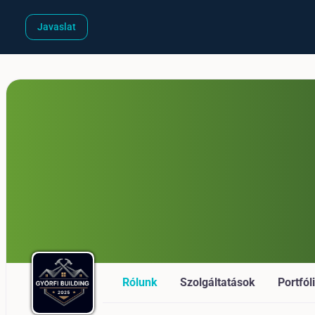
Javaslat
Rólunk
Szolgáltatások
Portfól