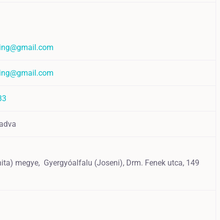
ding@gmail.com
ding@gmail.com
33
adva
hita) megye,
Gyergyóalfalu (Joseni),
Drm. Fenek utca, 149