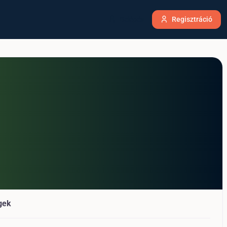
Belépés
Regisztráció
gek