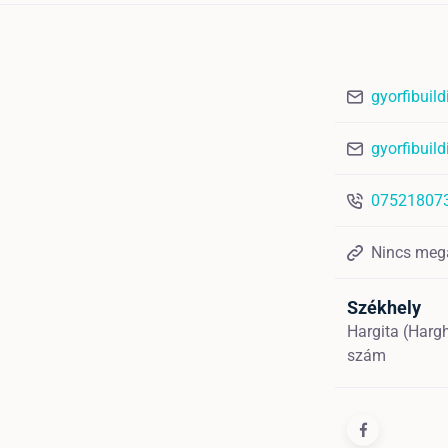
gyorfibuil
gyorfibuil
07521807
Nincs meg
Székhely
Hargita (Harg
szám