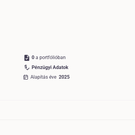
task
0
a portfólióban
price_check
Pénzügyi Adatok
Alapítás éve
2025