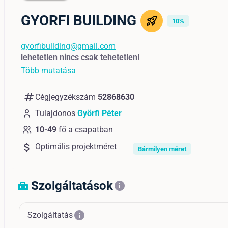
GYORFI BUILDING
10%
gyorfibuilding@gmail.com
lehetetlen nincs csak tehetetlen!
Több mutatása
numbers
Cégjegyzékszám
52868630
Tulajdonos
Györfi Péter
10-49
fő a csapatban
attach_money
Optimális projektméret
Bármilyen méret
Szolgáltatások
home_repair_service
info
info
Szolgáltatás