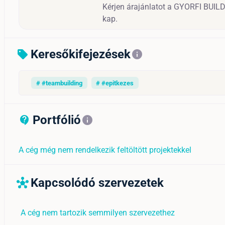
Kérjen árajánlatot a GYORFI BUILDI
kap.
Keresőkifejezések
sell
info
# #teambuilding
# #epitkezes
Portfólió
contact_support_outline
info
A cég még nem rendelkezik feltöltött projektekkel
Kapcsolódó szervezetek
hub
A cég nem tartozik semmilyen szervezethez