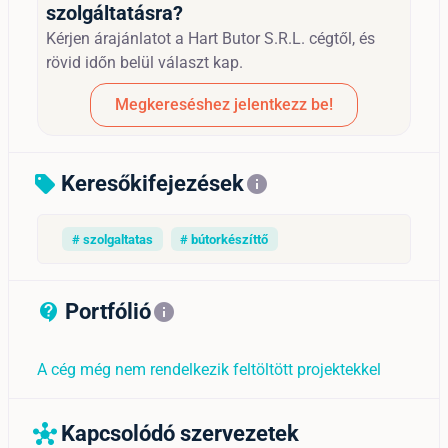
szolgáltatásra?
Kérjen árajánlatot a Hart Butor S.R.L. cégtől, és
rövid időn belül választ kap.
Megkereséshez jelentkezz be!
Keresőkifejezések
sell
info
# szolgaltatas
# bútorkészíttő
Portfólió
contact_support_outline
info
A cég még nem rendelkezik feltöltött projektekkel
Kapcsolódó szervezetek
hub