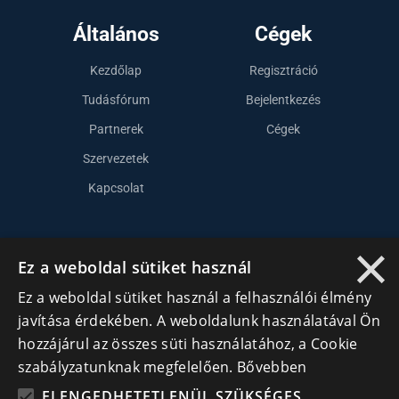
Általános
Cégek
Kezdőlap
Regisztráció
Tudásfórum
Bejelentkezés
Partnerek
Cégek
Szervezetek
Kapcsolat
×
Lépj kapcsolatba velünk
Ez a weboldal sütiket használ
info@cegek.ro
Ez a weboldal sütiket használ a felhasználói élmény
+40 740 856 970
javítása érdekében. A weboldalunk használatával Ön
hozzájárul az összes süti használatához, a Cookie
szabályzatunknak megfelelően.
Bővebben
ELENGEDHETETLENÜL SZÜKSÉGES