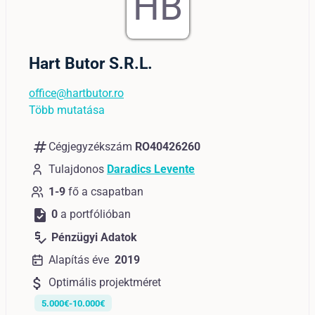
HB
Hart Butor S.R.L.
office@hartbutor.ro
Több mutatása
numbers
Cégjegyzékszám
RO40426260
Tulajdonos
Daradics Levente
1-9
fő a csapatban
task
0
a portfólióban
price_check
Pénzügyi Adatok
Alapítás éve
2019
attach_money
Optimális projektméret
5.000€-10.000€