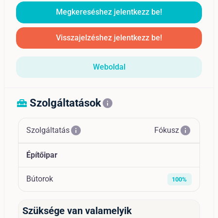
Megkereséshez jelentkezz be!
Visszajelzéshez jelentkezz be!
Weboldal
Szolgáltatások
home_repair_service
info
info
info
Szolgáltatás
Fókusz
Építőipar
Bútorok
100%
Szüksége van valamelyik