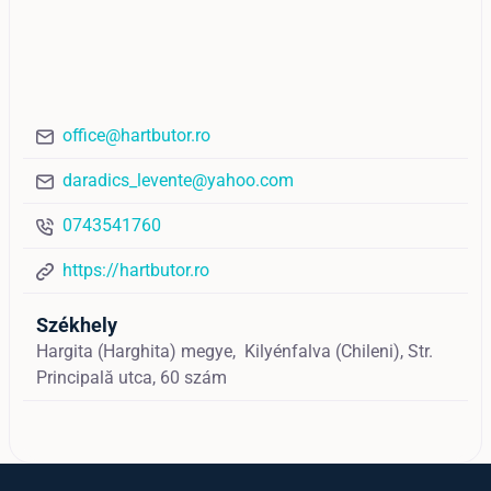
office@hartbutor.ro
daradics_levente@yahoo.com
0743541760
https://hartbutor.ro
Székhely
Hargita (Harghita) megye,
Kilyénfalva (Chileni),
Str.
Principală utca, 60 szám