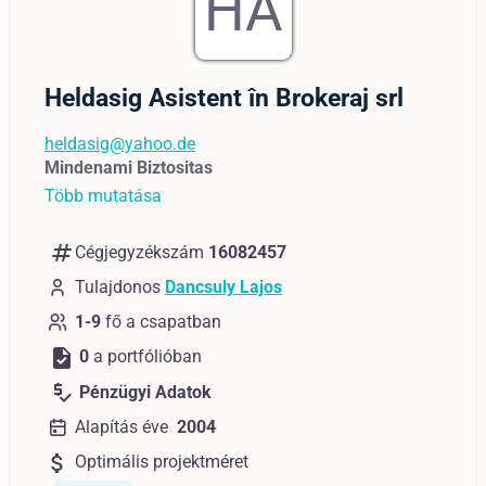
HA
Heldasig Asistent în Brokeraj srl
heldasig@yahoo.de
Mindenami Biztositas
Több mutatása
numbers
Cégjegyzékszám
16082457
Tulajdonos
Dancsuly Lajos
1-9
fő a csapatban
task
0
a portfólióban
price_check
Pénzügyi Adatok
Alapítás éve
2004
attach_money
Optimális projektméret