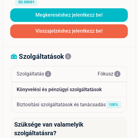
50.000€+
Megkereséshez jelentkezz be!
Visszajelzéshez jelentkezz be!
Szolgáltatások
home_repair_service
info
info
info
Szolgáltatás
Fókusz
Könyvelési és pénzügyi szolgáltatások
Biztosítási szolgáltatások és tanácsadás
100%
Szüksége van valamelyik
szolgáltatásra?