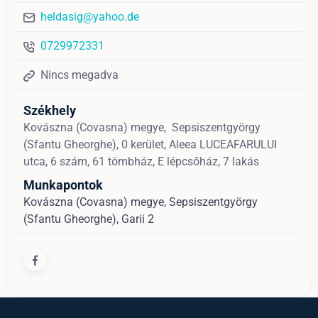
heldasig@yahoo.de
0729972331
Nincs megadva
Székhely
Kovászna (Covasna) megye,
Sepsiszentgyörgy
(Sfantu Gheorghe),
0 kerület, Aleea LUCEAFARULUI
utca, 6 szám, 61 tömbház, E lépcsőház, 7 lakás
Munkapontok
Kovászna (Covasna) megye, Sepsiszentgyörgy
(Sfantu Gheorghe), Garii 2