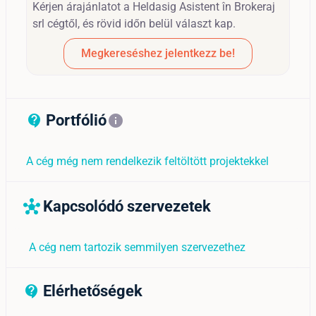
Kérjen árajánlatot a Heldasig Asistent în Brokeraj
srl cégtől, és rövid időn belül választ kap.
Megkereséshez jelentkezz be!
Portfólió
contact_support_outline
info
A cég még nem rendelkezik feltöltött projektekkel
Kapcsolódó szervezetek
hub
A cég nem tartozik semmilyen szervezethez
Elérhetőségek
contact_support_outline