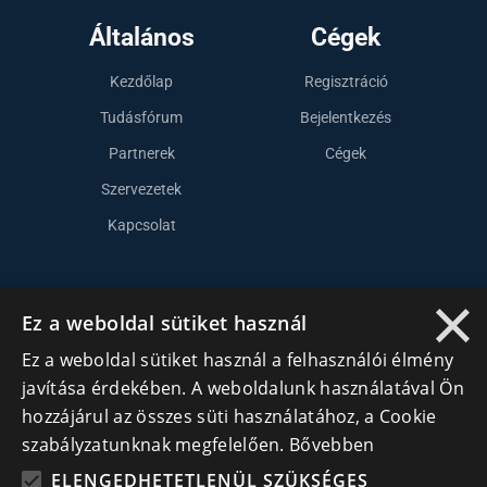
Általános
Cégek
Kezdőlap
Regisztráció
Tudásfórum
Bejelentkezés
Partnerek
Cégek
Szervezetek
Kapcsolat
×
Lépj kapcsolatba velünk
Ez a weboldal sütiket használ
info@cegek.ro
Ez a weboldal sütiket használ a felhasználói élmény
+40 740 856 970
javítása érdekében. A weboldalunk használatával Ön
hozzájárul az összes süti használatához, a Cookie
szabályzatunknak megfelelően.
Bővebben
ELENGEDHETETLENÜL SZÜKSÉGES