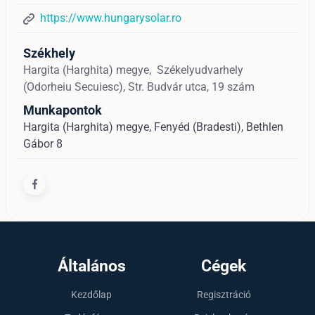
https://www.hungarysolar.ro
Székhely
Hargita (Harghita) megye,
Székelyudvarhely
(Odorheiu Secuiesc),
Str. Budvár utca, 19 szám
Munkapontok
Hargita (Harghita) megye, Fenyéd (Bradesti), Bethlen
Gábor 8
Általános
Cégek
Kezdőlap
Regisztráció