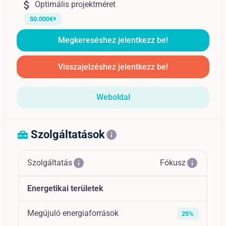
attach_money
Optimális projektméret
50.000€+
Megkereséshez jelentkezz be!
Visszajelzéshez jelentkezz be!
Weboldal
Szolgáltatások
home_repair_service
info
info
info
Szolgáltatás
Fókusz
Energetikai területek
Megújuló energiaforrások
25%