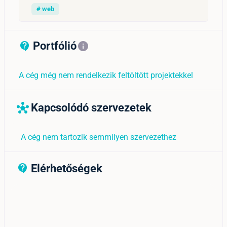
# web
Portfólió
contact_support_outline
info
A cég még nem rendelkezik feltöltött projektekkel
Kapcsolódó szervezetek
hub
A cég nem tartozik semmilyen szervezethez
Elérhetőségek
contact_support_outline