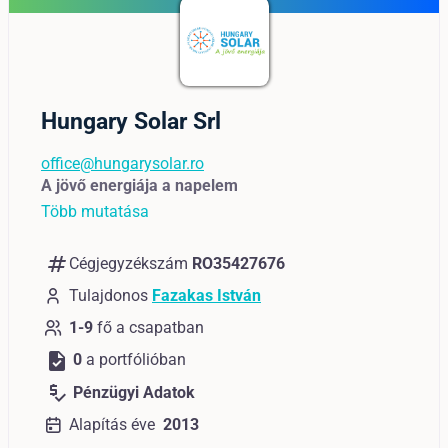
Hungary Solar Srl
office@hungarysolar.ro
A jövő energiája a napelem
Több mutatása
numbers
Cégjegyzékszám
RO35427676
Tulajdonos
Fazakas István
1-9
fő a csapatban
task
0
a portfólióban
price_check
Pénzügyi Adatok
Alapítás éve
2013