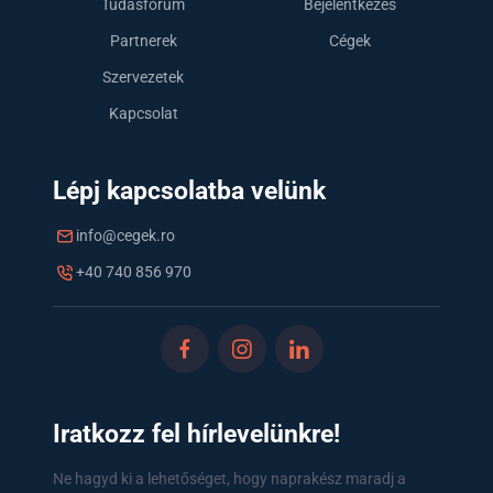
Tudásfórum
Bejelentkezés
Partnerek
Cégek
Szervezetek
Kapcsolat
Lépj kapcsolatba velünk
info@cegek.ro
+40 740 856 970
Iratkozz fel hírlevelünkre!
Ne hagyd ki a lehetőséget, hogy naprakész maradj a