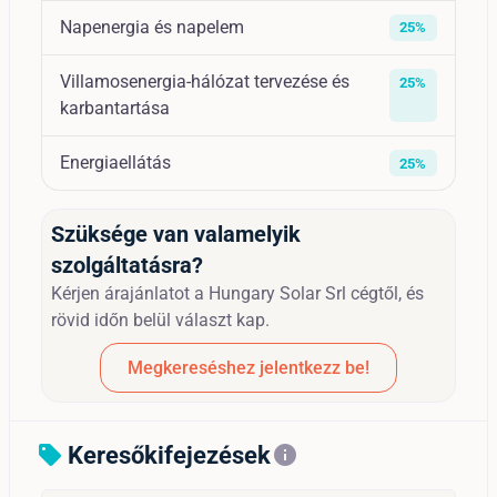
Napenergia és napelem
25%
Villamosenergia-hálózat tervezése és
25%
karbantartása
Energiaellátás
25%
Szüksége van valamelyik
szolgáltatásra?
Kérjen árajánlatot a Hungary Solar Srl cégtől, és
rövid időn belül választ kap.
Megkereséshez jelentkezz be!
Keresőkifejezések
sell
info