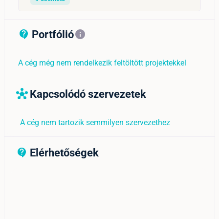
Portfólió
contact_support_outline
info
A cég még nem rendelkezik feltöltött projektekkel
Kapcsolódó szervezetek
hub
A cég nem tartozik semmilyen szervezethez
Elérhetőségek
contact_support_outline