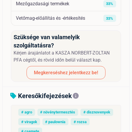
Mezőgazdasági termékek
33%
Vetőmag-előállítás és -értékesítés
33%
Szüksége van valamelyik
szolgáltatásra?
Kérjen árajánlatot a KASZA NORBERT-ZOLTAN
PFA cégtől, és rövid időn belül választ kap.
Megkereséshez jelentkezz be!
Keresőkifejezések
sell
info
# agro
# növénytermesztés
# disznovenyek
# viragok
# paulownia
# rozsa
# csemete