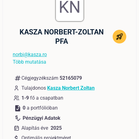
KN
KASZA NORBERT-ZOLTAN
PFA
norbi@kasza.ro
Több mutatása
numbers
Cégjegyzékszám
52165079
Tulajdonos
Kasza Norbert Zoltan
1-9
fő a csapatban
task
0
a portfólióban
price_check
Pénzügyi Adatok
Alapítás éve
2025
attach_money
Optimális projektméret