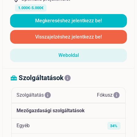
1.000€-5.000€
Megkereséshez jelentkezz be!
Visszajelzéshez jelentkezz be!
Weboldal
Szolgáltatások
home_repair_service
info
info
info
Szolgáltatás
Fókusz
Mezőgazdasági szolgáltatások
Egyéb
34%