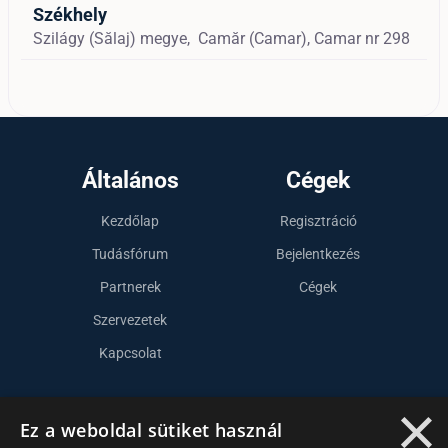
Székhely
Szilágy (Sălaj) megye,
Camăr (Camar),
Camar nr 298
Általános
Cégek
Kezdőlap
Regisztráció
Tudásfórum
Bejelentkezés
Partnerek
Cégek
Szervezetek
Kapcsolat
×
Lépj kapcsolatba velünk
Ez a weboldal sütiket használ