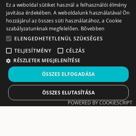
Ez a weboldal sütiket használ a felhasználói élmény
info@cegek.ro
javítása érdekében. A weboldalunk használatával Ön
+40 740 856 970
hozzájárul az összes süti használatához, a Cookie
szabályzatunknak megfelelően.
Bővebben
ELENGEDHETETLENÜL SZÜKSÉGES
TELJESÍTMÉNY
CÉLZÁS
Iratkozz fel hírlevelünkre!
RÉSZLETEK MEGJELENÍTÉSE
Ne hagyd ki a lehetőséget, hogy naprakész maradj a
ÖSSZES ELFOGADÁSA
legfontosabb üzleti információkkal! A feliratkozás
egyszerű és gyors illetve bármikor leiratkozhatsz, ha úgy
döntesz.
ÖSSZES ELUTASÍTÁSA
POWERED BY COOKIESCRIPT
Feliratkozás
Elengedhetetlenül szükséges
Teljesítmény
A feliratkozással elfogadom a
Használati feltételeket
és Adatvédelmi szabályzatokat
Célzás