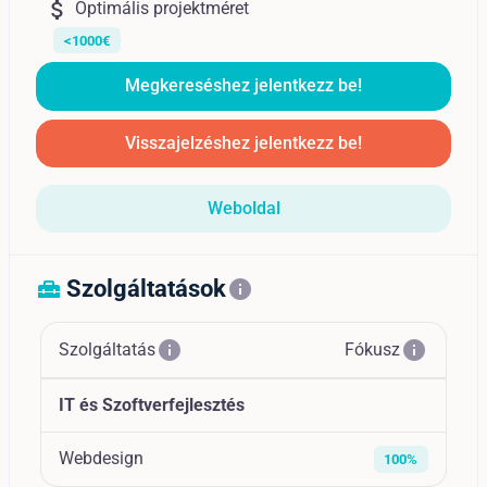
attach_money
Optimális projektméret
<1000€
Megkereséshez jelentkezz be!
Visszajelzéshez jelentkezz be!
Weboldal
Szolgáltatások
home_repair_service
info
info
info
Szolgáltatás
Fókusz
IT és Szoftverfejlesztés
Webdesign
100%