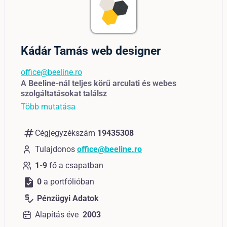
Kádár Tamás web designer
office@beeline.ro
A Beeline-nál teljes körű arculati és webes
szolgáltatásokat találsz
Több mutatása
numbers
Cégjegyzékszám
19435308
Tulajdonos
office@beeline.ro
1-9
fő a csapatban
task
0
a portfólióban
price_check
Pénzügyi Adatok
Alapítás éve
2003