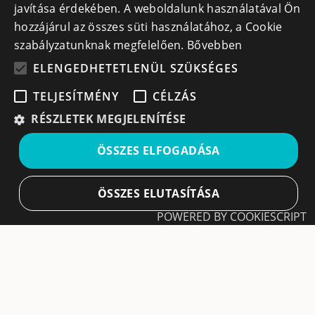
javítása érdekében. A weboldalunk használatával Ön
+40 740 856 970
hozzájárul az összes süti használatához, a Cookie
szabályzatunknak megfelelően.
Bővebben
ELENGEDHETETLENÜL SZÜKSÉGES
TELJESÍTMÉNY
CÉLZÁS
Iratkozz fel hírlevelünkre!
RÉSZLETEK MEGJELENÍTÉSE
Ne hagyd ki a lehetőséget, hogy naprakész maradj a
ÖSSZES ELFOGADÁSA
legfontosabb üzleti információkkal! A feliratkozás
egyszerű és gyors illetve bármikor leiratkozhatsz, ha úgy
döntesz.
ÖSSZES ELUTASÍTÁSA
POWERED BY COOKIESCRIPT
Feliratkozás
Elengedhetetlenül szükséges
Teljesítmény
A feliratkozással elfogadom a
Használati feltételeket
és Adatvédelmi szabályzatokat
Célzás
Leiratkozás