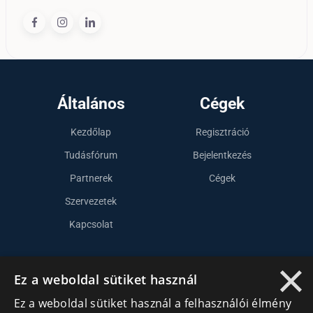
Általános
Cégek
Kezdőlap
Regisztráció
Tudásfórum
Bejelentkezés
Partnerek
Cégek
Szervezetek
Kapcsolat
×
Lépj kapcsolatba velünk
Ez a weboldal sütiket használ
Ez a weboldal sütiket használ a felhasználói élmény
info@cegek.ro