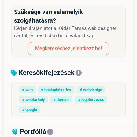
Szüksége van valamelyik
szolgáltatásra?
Kérjen árajánlatot a Kádár Tamás web designer
cégtől, és rövid időn belül választ kap.
Megkereséshez jelentkezz be!
Keresőkifejezések
sell
info
# web
# honlapkészítés
# webdesign
# webtárhely
# domain
# logotervezés
# google
Portfólió
contact_support_outline
info