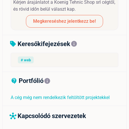
Kérjen árajánlatot a Koenig Tehnic Shop srl cégtől,
és rövid időn belül választ kap.
Megkereséshez jelentkezz be!
Keresőkifejezések
sell
info
# web
Portfólió
contact_support_outline
info
A cég még nem rendelkezik feltöltött projektekkel
Kapcsolódó szervezetek
hub