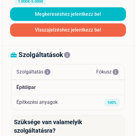
1.000€-5.000€
Megkereséshez jelentkezz be!
Visszajelzéshez jelentkezz be!
Szolgáltatások
home_repair_service
info
info
info
Szolgáltatás
Fókusz
Építőipar
Építkezési anyagok
100%
Szüksége van valamelyik
szolgáltatásra?