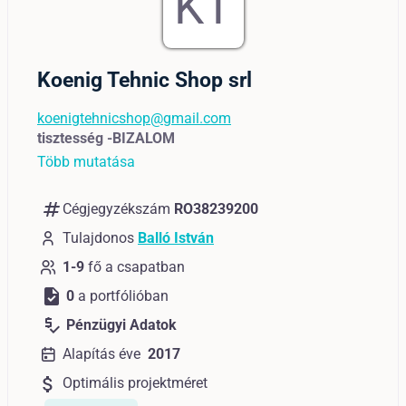
KT
Koenig Tehnic Shop srl
koenigtehnicshop@gmail.com
tisztesség -BIZALOM
Több mutatása
numbers
Cégjegyzékszám
RO38239200
Tulajdonos
Balló István
1-9
fő a csapatban
task
0
a portfólióban
price_check
Pénzügyi Adatok
Alapítás éve
2017
attach_money
Optimális projektméret