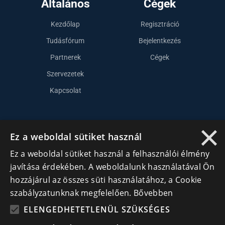
Általános
Cégek
Kezdőlap
Regisztráció
Tudásfórum
Bejelentkezés
Partnerek
Cégek
Szervezetek
Kapcsolat
×
Lépj kapcsolatba velünk
Ez a weboldal sütiket használ
info@cegek.ro
Ez a weboldal sütiket használ a felhasználói élmény
+40 740 856 970
javítása érdekében. A weboldalunk használatával Ön
hozzájárul az összes süti használatához, a Cookie
szabályzatunknak megfelelően.
Bővebben
ELENGEDHETETLENÜL SZÜKSÉGES