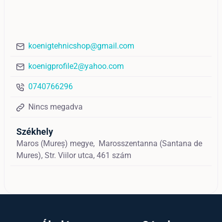
koenigtehnicshop@gmail.com
koenigprofile2@yahoo.com
0740766296
Nincs megadva
Székhely
Maros (Mureș) megye,
Marosszentanna (Santana de
Mures),
Str. Viilor utca, 461 szám