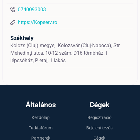
0740093003
https://Kopserv.ro
Székhely
Kolozs (Cluj) megye,
Kolozsvár (Cluj-Napoca),
Str.
Mehedinţi utca, 10-12 szám, D16 tömbház, I
lépcsőház, P etaj, 1 lakás
Általános
Cégek
Kezdőlap
Regisztráció
Tudásfórum
Bejelentkezés
Partnerek
Cégek