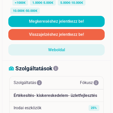
<1000€
1.000€-5.000€
5.000€-10.000€
10.000€-50.000€
Megkereséshez jelentkezz be!
Visszajelzéshez jelentkezz be!
Weboldal
Szolgáltatások
home_repair_service
info
info
info
Szolgáltatás
Fókusz
Értékesítés- kiskereskedelem- üzletfejlesztés
Irodai eszközök
25%