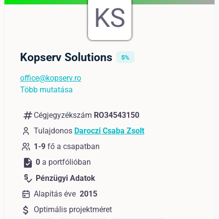
KS
Kopserv Solutions
5%
office@kopserv.ro
Több mutatása
numbers
Cégjegyzékszám
RO34543150
Tulajdonos
Daroczi Csaba Zsolt
1-9
fő a csapatban
task
0
a portfólióban
price_check
Pénzügyi Adatok
Alapítás éve
2015
attach_money
Optimális projektméret