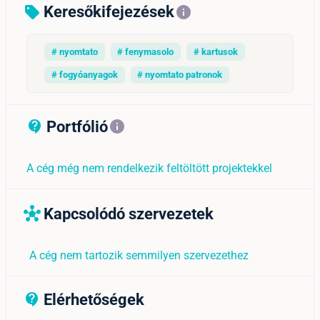
Keresőkifejezések
sell
info
# nyomtato
# fenymasolo
# kartusok
# fogyóanyagok
# nyomtato patronok
Portfólió
contact_support_outline
info
A cég még nem rendelkezik feltöltött projektekkel
Kapcsolódó szervezetek
hub
A cég nem tartozik semmilyen szervezethez
Elérhetőségek
contact_support_outline