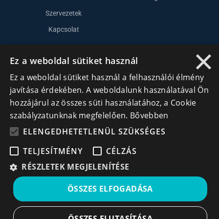
Szervezetek
Kapcsolat
×
Ez a weboldal sütiket használ
Lépj kapcsolatba velünk
Ez a weboldal sütiket használ a felhasználói élmény
info@cegek.ro
javítása érdekében. A weboldalunk használatával Ön
+40 740 856 970
hozzájárul az összes süti használatához, a Cookie
szabályzatunknak megfelelően.
Bővebben
ELENGEDHETETLENÜL SZÜKSÉGES
TELJESÍTMÉNY
CÉLZÁS
RÉSZLETEK MEGJELENÍTÉSE
Iratkozz fel hírlevelünkre!
ÖSSZES ELFOGADÁSA
Ne hagyd ki a lehetőséget, hogy naprakész maradj a
legfontosabb üzleti információkkal! A feliratkozás
egyszerű és gyors illetve bármikor leiratkozhatsz, ha úgy
ÖSSZES ELUTASÍTÁSA