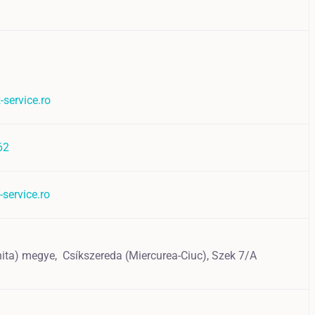
-service.ro
62
-service.ro
hita) megye,
Csíkszereda (Miercurea-Ciuc),
Szek 7/A