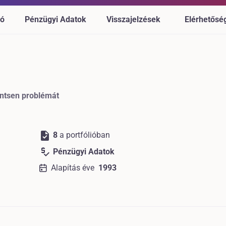
ió
Pénzügyi Adatok
Visszajelzések
Elérhetősé
entsen problémát
task
8
a portfólióban
price_check
Pénzügyi Adatok
Alapítás éve
1993