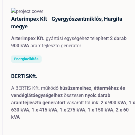
Arterimpex Kft - Gyergyószentmiklós, Hargita
megye
Arterimpex Kft.
gyártási egységéhez telepített
2 darab
900 kVA
áramfejlesztő generátor
Energiaellátás
BERTISKft.
A BERTIS Kft. működő
húsüzemeihez, étterméhez és
vendéglátóegységeihez
összesen
nyolc
darab
áramfejlesztő generátort
vásárolt tőlünk:
2 x 900 kVA,
1
x
630 kVA, 1
x 415 kVA,
1 x 275 kVA,
1 x 150 kVA,
2 x 60
kVA