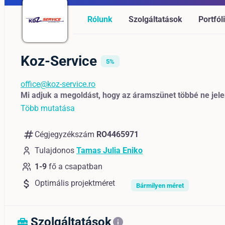
Rólunk
Szolgáltatások
Portfól
Koz-Service
5%
office@koz-service.ro
Mi adjuk a megoldást, hogy az áramszünet többé ne jel
Több mutatása
numbers
Cégjegyzékszám
RO4465971
Tulajdonos
Tamas Julia Eniko
1-9
fő a csapatban
attach_money
Optimális projektméret
Bármilyen méret
Szolgáltatások
home_repair_service
info