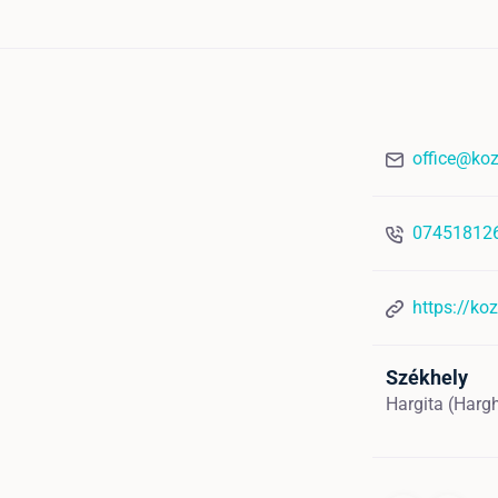
office@koz
07451812
https://koz
Székhely
Hargita (Harg