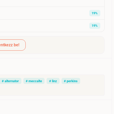
19%
19%
ntkezz be!
# alternator
# meccalte
# linz
# perkins