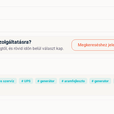
zolgáltatásra?
Megkereséshez jele
től, és rövid időn belül választ kap.
és szervíz
# UPS
# generátor
# aramfejleszto
# generator