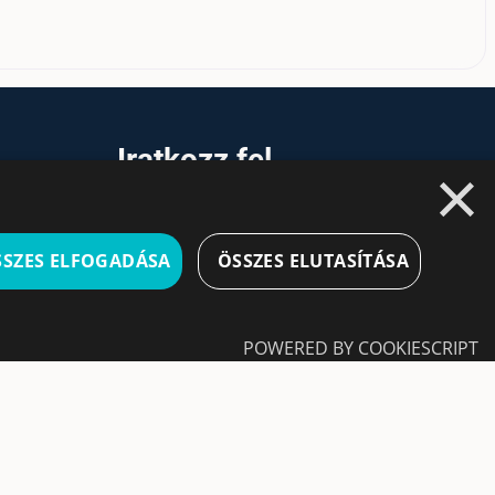
a
Iratkozz fel
×
hírlevelünkre!
Ne hagyd ki a lehetőséget, hogy naprakész
SSZES ELFOGADÁSA
ÖSSZES ELUTASÍTÁSA
maradj a legfontosabb üzleti információkkal! A
feliratkozás egyszerű és gyors illetve bármikor
leiratkozhatsz, ha úgy döntesz.
POWERED BY COOKIESCRIPT
Feliratkozás
A feliratkozással elfogadom a
Használati
feltételeket és Adatvédelmi szabályzatokat
tkezést és a fiókkezelést. A weboldal