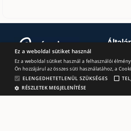
Általá
Ez a weboldal sütiket használ
Kezdőlap
Ez a weboldal sütiket használ a felhasználói élmén
Tudásfórum
KAPCSOLATÉPÍTÉS ROMÁNIAI
Ön hozzájárul az összes süti használatához, a Coo
MAGYAR VÁLLALKOZÓKNAK
Partnerek
ELENGEDHETETLENÜL SZÜKSÉGES
TEL
Szervezetek
RÉSZLETEK MEGJELENÍTÉSE
Kapcsolat
Adatvédelmi irányelvek
cookie
Süti (Cookie) szabályzat
Elen
Az elengedhetetlenül szükséges sütik lehetővé teszik
nem használható megfelelően az elengedhetetlenül 