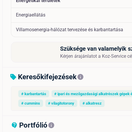
Energetikai területek
Energiaellátás
Villamosenergia-hálózat tervezése és karbantartása
Szüksége van valamelyik s
Kérjen árajánlatot a Koz-Service cég
Keresőkifejezések
sell
info
# karbantartás
# ipari és mezőgazdasági alkatrészek gépek 
# cummins
# vilagitotorony
# alkatresz
Portfólió
contact_support_outline
info