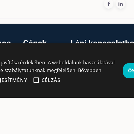
nos
Cégek
Lépj kapcsolatb
velünk
Regisztráció
y javítása érdekében. A weboldalunk használatával
Bejelentkezés
info@cegek.ro
kie szabályzatunknak megfelelően.
Bővebben
Ö
Cégek
+40 740 856 970
JESÍTMÉNY
CÉLZÁS
gedhetetlenül szükséges
Teljesítmény
Célzás
 a webhely alapvető funkcióit, például a felhasználói bejelen
szükséges sütik nélkül.