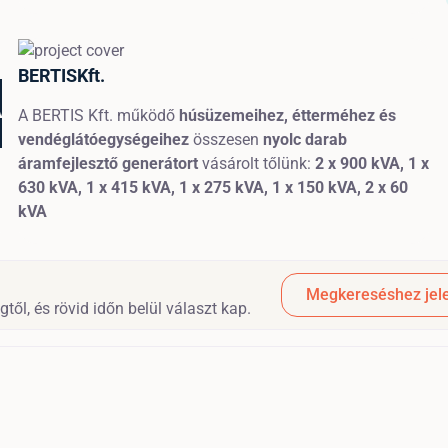
BERTISKft.
vendéglátóegységeihez
 összesen 
nyolc
 darab áramfejlesztő
A BERTIS Kft. működő
húsüzemeihez, étterméhez és
vendéglátóegységeihez
összesen
nyolc
darab
áramfejlesztő generátort
vásárolt tőlünk:
2 x 900 kVA,
1
x
630 kVA, 1
x 415 kVA,
1 x 275 kVA,
1 x 150 kVA,
2 x 60
kVA
Megkereséshez jele
től, és rövid időn belül választ kap.