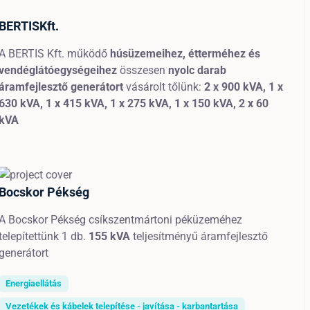
BERTISKft.
A BERTIS Kft. működő
húsüzemeihez, étterméhez és
vendéglátóegységeihez
összesen
nyolc
darab
áramfejlesztő generátort
vásárolt tőlünk:
2 x 900 kVA,
1
x
630 kVA, 1
x 415 kVA,
1 x 275 kVA,
1 x 150 kVA,
2 x 60
kVA
Bocskor Pékség
A Bocskor Pékség csíkszentmártoni péküzeméhez
telepítettünk 1 db.
155 kVA
teljesítményű áramfejlesztő
generátort
Energiaellátás
Vezetékek és kábelek telepítése - javítása - karbantartása