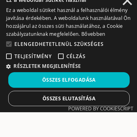
×
Ez a weboldal sütiket használ a felhasználói élmény
info@cegek.ro
javítása érdekében. A weboldalunk használatával Ön
+40 740 856 970
hozzájárul az összes süti használatához, a Cookie
szabályzatunknak megfelelően.
Bővebben
ELENGEDHETETLENÜL SZÜKSÉGES
TELJESÍTMÉNY
CÉLZÁS
Iratkozz fel hírlevelünkre!
RÉSZLETEK MEGJELENÍTÉSE
Ne hagyd ki a lehetőséget, hogy naprakész maradj a
ÖSSZES ELFOGADÁSA
legfontosabb üzleti információkkal! A feliratkozás
egyszerű és gyors illetve bármikor leiratkozhatsz, ha úgy
döntesz.
ÖSSZES ELUTASÍTÁSA
POWERED BY COOKIESCRIPT
Feliratkozás
Elengedhetetlenül szükséges
Teljesítmény
A feliratkozással elfogadom a
Használati feltételeket
és Adatvédelmi szabályzatokat