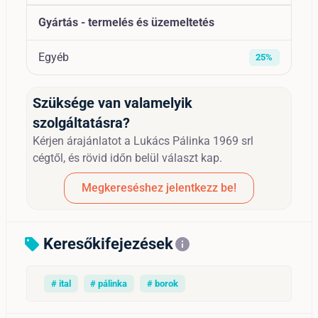
Gyártás - termelés és üzemeltetés
Egyéb
25%
Szüksége van valamelyik
szolgáltatásra?
Kérjen árajánlatot a Lukács Pálinka 1969 srl
cégtől, és rövid időn belül választ kap.
Megkereséshez jelentkezz be!
Keresőkifejezések
sell
info
# ital
# pálinka
# borok