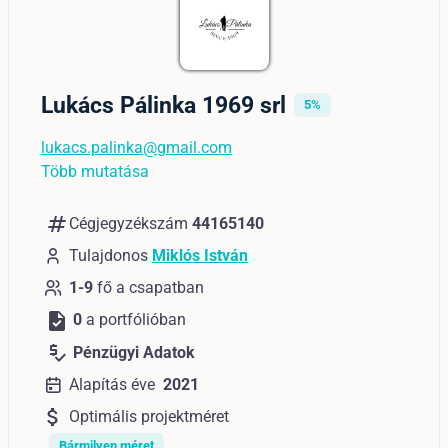
Lukács Pálinka 1969 srl
5%
lukacs.palinka@gmail.com
Több mutatása
numbers
Cégjegyzékszám
44165140
Tulajdonos
Miklós István
1-9
fő a csapatban
task
0
a portfólióban
price_check
Pénzügyi Adatok
Alapítás éve
2021
attach_money
Optimális projektméret
Bármilyen méret