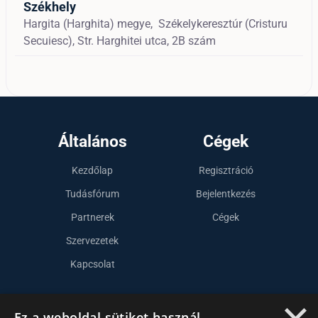
Székhely
Hargita (Harghita) megye,
Székelykeresztúr (Cristuru
Secuiesc),
Str. Harghitei utca, 2B szám
Általános
Cégek
Kezdőlap
Regisztráció
Tudásfórum
Bejelentkezés
Partnerek
Cégek
Szervezetek
Kapcsolat
Lépj kapcsolatba velünk
Ez a weboldal sütiket használ