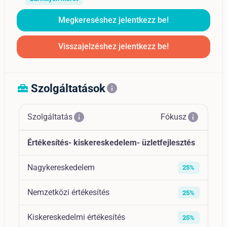
Megkereséshez jelentkezz be!
Visszajelzéshez jelentkezz be!
Szolgáltatások
home_repair_service
info
info
info
Szolgáltatás
Fókusz
Értékesítés- kiskereskedelem- üzletfejlesztés
Nagykereskedelem
25%
Nemzetközi értékesítés
25%
Kiskereskedelmi értékesítés
25%