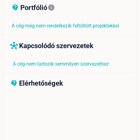
Portfólió
contact_support_outline
info
A cég még nem rendelkezik feltöltött projektekkel
Kapcsolódó szervezetek
hub
A cég nem tartozik semmilyen szervezethez
Elérhetőségek
contact_support_outline