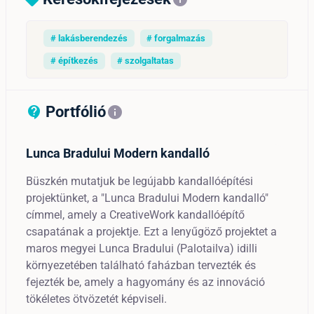
# lakásberendezés
# forgalmazás
# építkezés
# szolgaltatas
Portfólió
contact_support_outline
info
Lunca Bradului Modern kandalló
Büszkén mutatjuk be legújabb kandallóépítési
projektünket, a "Lunca Bradului Modern kandalló"
címmel, amely a CreativeWork kandallóépítő
csapatának a projektje. Ezt a lenyűgöző projektet a
maros megyei Lunca Bradului (Palotailva) idilli
környezetében található faházban tervezték és
fejezték be, amely a hagyomány és az innováció
tökéletes ötvözetét képviseli.