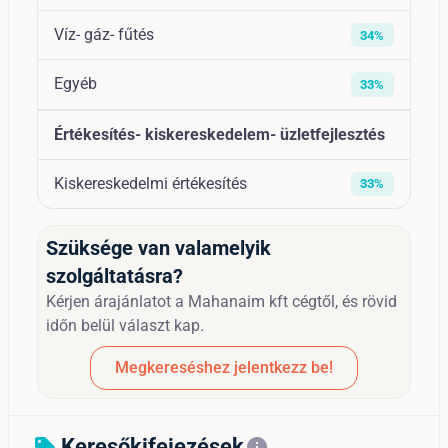
Víz- gáz- fűtés
34%
Egyéb
33%
Értékesítés- kiskereskedelem- üzletfejlesztés
Kiskereskedelmi értékesítés
33%
Szüksége van valamelyik
szolgáltatásra?
Kérjen árajánlatot a Mahanaim kft cégtől, és rövid
időn belül választ kap.
Megkereséshez jelentkezz be!
Keresőkifejezések
sell
info