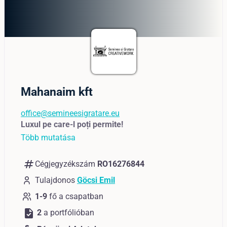
Mahanaim kft
office@semineesigratare.eu
Luxul pe care-l poți permite!
Több mutatása
numbers
Cégjegyzékszám
RO16276844
Tulajdonos
Göcsi Emil
1-9
fő a csapatban
task
2
a portfólióban