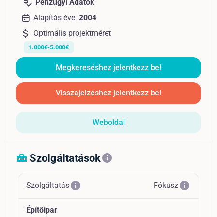
price_check
Pénzügyi Adatok
Alapítás éve
2004
attach_money
Optimális projektméret
1.000€-5.000€
Megkereséshez jelentkezz be!
Visszajelzéshez jelentkezz be!
Weboldal
Szolgáltatások
home_repair_service
info
info
info
Szolgáltatás
Fókusz
Építőipar