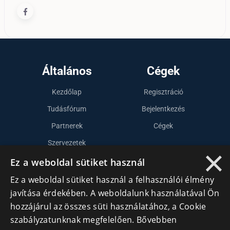
Általános
Cégek
Kezdőlap
Regisztráció
Tudásfórum
Bejelentkezés
Partnerek
Cégek
Szervezetek
×
Kapcsolat
Ez a weboldal sütiket használ
Ez a weboldal sütiket használ a felhasználói élmény
javítása érdekében. A weboldalunk használatával Ön
Lépj kapcsolatba velünk
hozzájárul az összes süti használatához, a Cookie
info@cegek.ro
szabályzatunknak megfelelően.
Bővebben