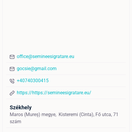
office@semineesigratare.eu
gocsie@gmail.com
+40740300415
https://https://semineesigratare.eu/
Székhely
Maros (Mureș) megye,
Kisteremi (Cinta),
Fő utca, 71
szám