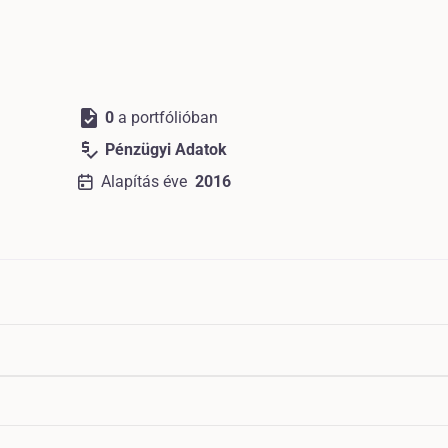
task
0
a portfólióban
price_check
Pénzügyi Adatok
Alapítás éve
2016