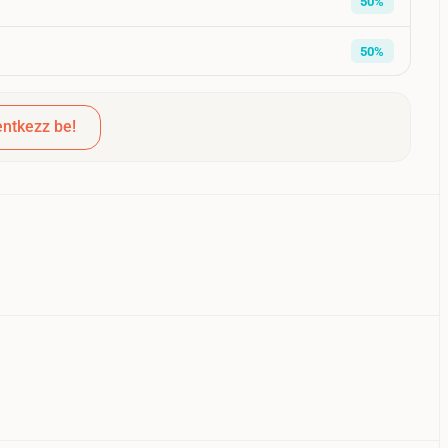
50%
50%
ntkezz be!