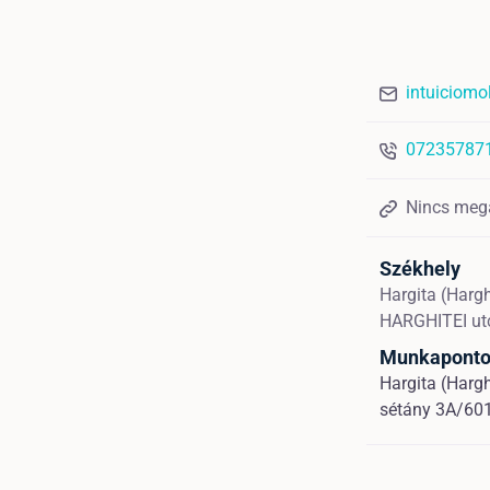
intuiciom
07235787
Nincs meg
Székhely
Hargita (Harg
HARGHITEI ut
Munkapont
Hargita (Hargh
sétány 3A/60