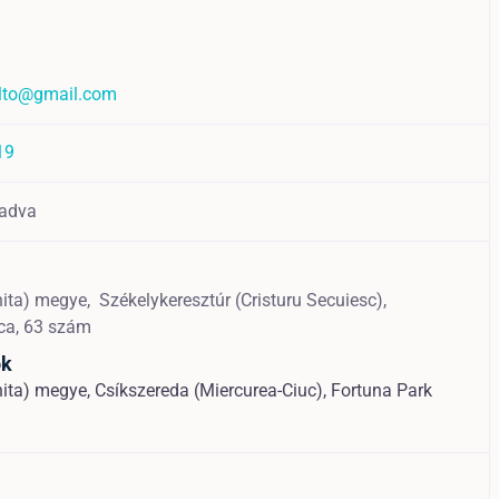
olto@gmail.com
19
adva
hita) megye,
Székelykeresztúr (Cristuru Secuiesc),
ca, 63 szám
ok
ita) megye, Csíkszereda (Miercurea-Ciuc), Fortuna Park
1