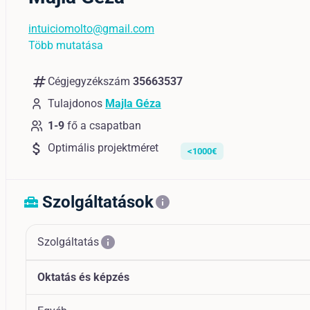
intuiciomolto@gmail.com
Több mutatása
numbers
Cégjegyzékszám
35663537
Tulajdonos
Majla Géza
1-9
fő a csapatban
attach_money
Optimális projektméret
<1000€
Szolgáltatások
home_repair_service
info
info
Szolgáltatás
Oktatás és képzés