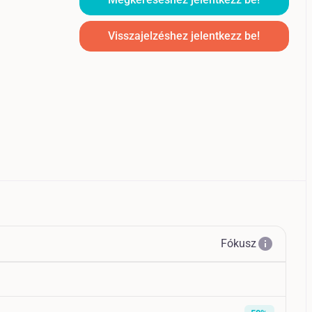
Visszajelzéshez jelentkezz be!
info
Fókusz