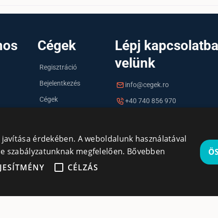
nos
Cégek
Lépj kapcsolatb
velünk
Regisztráció
Bejelentkezés
info@cegek.ro
Cégek
+40 740 856 970
y javítása érdekében. A weboldalunk használatával
kie szabályzatunknak megfelelően.
Bővebben
Ö
JESÍTMÉNY
CÉLZÁS