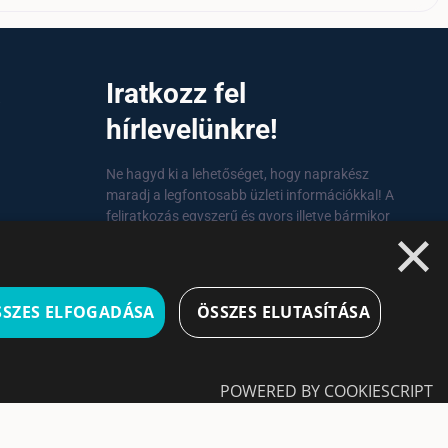
a
Iratkozz fel
hírlevelünkre!
Ne hagyd ki a lehetőséget, hogy naprakész
maradj a legfontosabb üzleti információkkal! A
feliratkozás egyszerű és gyors illetve bármikor
×
leiratkozhatsz, ha úgy döntesz.
Feliratkozás
SSZES ELFOGADÁSA
ÖSSZES ELUTASÍTÁSA
A feliratkozással elfogadom a
Használati
feltételeket és Adatvédelmi szabályzatokat
POWERED BY COOKIESCRIPT
Leiratkozás