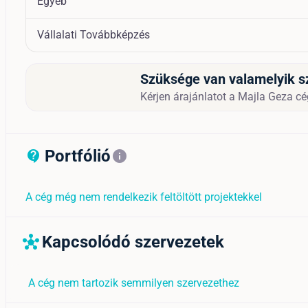
Egyéb
Vállalati Továbbképzés
Szüksége van valamelyik s
Kérjen árajánlatot a Majla Geza cég
Portfólió
contact_support_outline
info
A cég még nem rendelkezik feltöltött projektekkel
Kapcsolódó szervezetek
hub
A cég nem tartozik semmilyen szervezethez