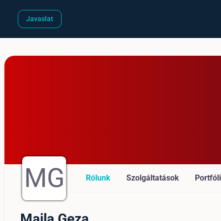
Javaslat
MG
Rólunk
Szolgáltatások
Portfól
Majla Geza