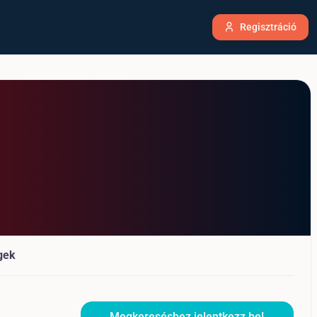
Belépés
Regisztráció
gek
Megkereséshez jelentkezz be!