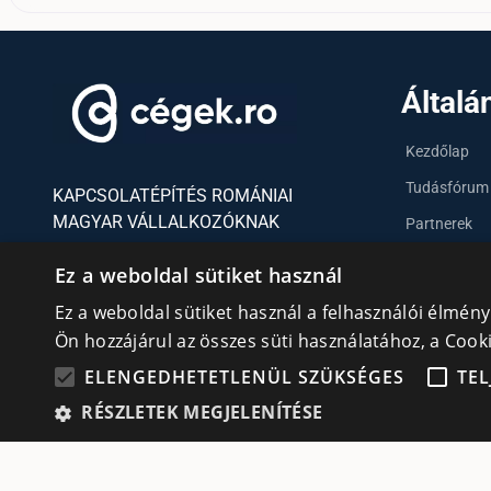
Általá
Kezdőlap
Tudásfórum
KAPCSOLATÉPÍTÉS ROMÁNIAI
MAGYAR VÁLLALKOZÓKNAK
Partnerek
Szervezetek
Ez a weboldal sütiket használ
Kapcsolat
Adatvédelmi irányelvek
Ez a weboldal sütiket használ a felhasználói élmén
cookie
Ön hozzájárul az összes süti használatához, a Coo
Süti (Cookie) szabályzat
ELENGEDHETETLENÜL SZÜKSÉGES
TEL
RÉSZLETEK MEGJELENÍTÉSE
© All rights reserved | Cégek.ro