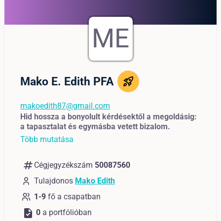
ME
Mako E. Edith PFA
makoedith87@gmail.com
Hid hossza a bonyolult kérdésektől a megoldásig:
a tapasztalat és egymásba vetett bizalom.
Több mutatása
numbers
Cégjegyzékszám
50087560
Tulajdonos
Mako Edith
1-9
fő a csapatban
task
0
a portfólióban