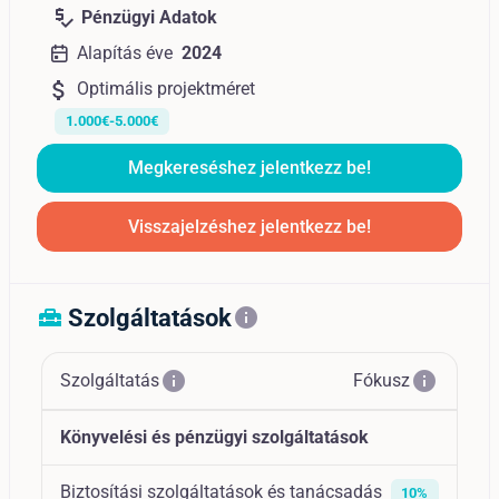
price_check
Pénzügyi Adatok
Alapítás éve
2024
attach_money
Optimális projektméret
1.000€-5.000€
Megkereséshez jelentkezz be!
Visszajelzéshez jelentkezz be!
Szolgáltatások
home_repair_service
info
info
info
Szolgáltatás
Fókusz
Könyvelési és pénzügyi szolgáltatások
Biztosítási szolgáltatások és tanácsadás
10%