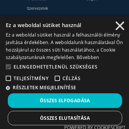
Szervezetek
×
Kapcsolat
Ez a weboldal sütiket használ
Ez a weboldal sütiket használ a felhasználói élmény
Lépj kapcsolatba velünk
javítása érdekében. A weboldalunk használatával Ön
hozzájárul az összes süti használatához, a Cookie
info@cegek.ro
szabályzatunknak megfelelően.
Bővebben
+40 740 856 970
ELENGEDHETETLENÜL SZÜKSÉGES
TELJESÍTMÉNY
CÉLZÁS
RÉSZLETEK MEGJELENÍTÉSE
ÖSSZES ELFOGADÁSA
Iratkozz fel hírlevelünkre!
Ne hagyd ki a lehetőséget, hogy naprakész maradj a
ÖSSZES ELUTASÍTÁSA
legfontosabb üzleti információkkal! A feliratkozás
egyszerű és gyors illetve bármikor leiratkozhatsz, ha úgy
POWERED BY COOKIESCRIPT