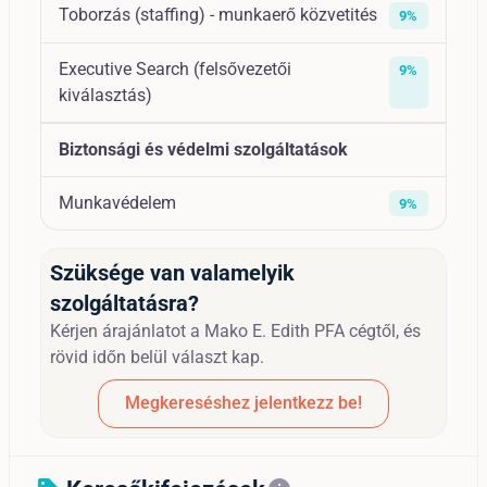
Toborzás (staffing) - munkaerő közvetités
9%
Executive Search (felsővezetői
9%
kiválasztás)
Biztonsági és védelmi szolgáltatások
Munkavédelem
9%
Szüksége van valamelyik
szolgáltatásra?
Kérjen árajánlatot a Mako E. Edith PFA cégtől, és
rövid időn belül választ kap.
Megkereséshez jelentkezz be!