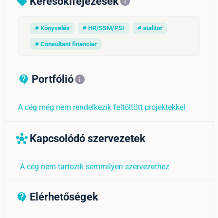
Keresőkifejezések
sell
info
# Könyvelés
# HR/SSM/PSI
# auditor
# Consultant financiar
Portfólió
contact_support_outline
info
A cég még nem rendelkezik feltöltött projektekkel
Kapcsolódó szervezetek
hub
A cég nem tartozik semmilyen szervezethez
Elérhetőségek
contact_support_outline