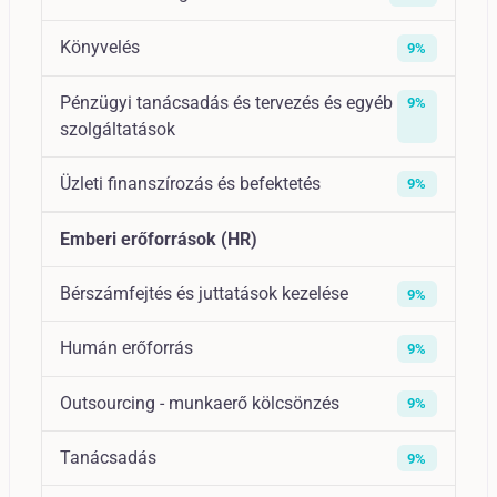
Könyvelés
9%
Pénzügyi tanácsadás és tervezés és egyéb
9%
szolgáltatások
Üzleti finanszírozás és befektetés
9%
Emberi erőforrások (HR)
Bérszámfejtés és juttatások kezelése
9%
Humán erőforrás
9%
Outsourcing - munkaerő kölcsönzés
9%
Tanácsadás
9%