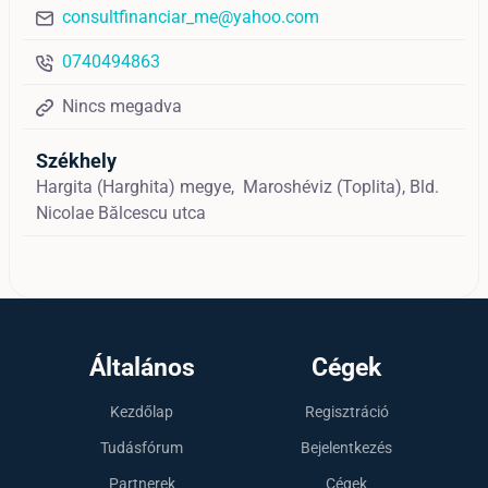
consultfinanciar_me@yahoo.com
0740494863
Nincs megadva
Székhely
Hargita (Harghita) megye,
Maroshéviz (Toplita),
Bld.
Nicolae Bălcescu utca
Általános
Cégek
Kezdőlap
Regisztráció
Tudásfórum
Bejelentkezés
Partnerek
Cégek