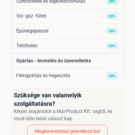
Szellőztetés és légkondicionálás
20%
Víz- gáz- fűtés
20%
Épületgépészet
20%
Tetőfedés
20%
Gyártás - termelés és üzemeltetés
Fémgyártás és hegesztés
20%
Szüksége van valamelyik
szolgáltatásra?
Kérjen árajánlatot a Mal-Product Kft. cégtől, és
rövid időn belül választ kap.
Megkereséshez jelentkezz be!