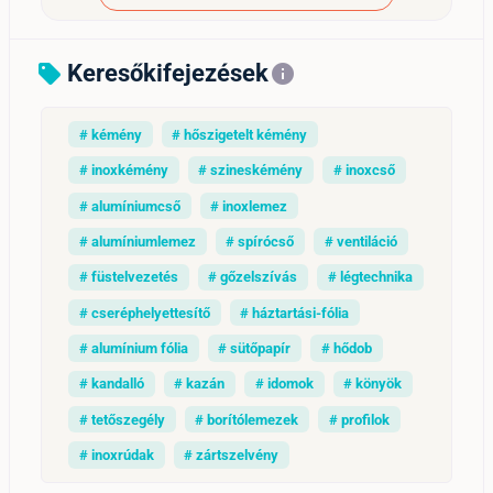
Keresőkifejezések
sell
info
# kémény
# hőszigetelt kémény
# inoxkémény
# szineskémény
# inoxcső
# alumíniumcső
# inoxlemez
# alumíniumlemez
# spírócső
# ventiláció
# füstelvezetés
# gőzelszívás
# légtechnika
# cseréphelyettesítő
# háztartási-fólia
# alumínium fólia
# sütőpapír
# hődob
# kandalló
# kazán
# idomok
# könyök
# tetőszegély
# borítólemezek
# profilok
# inoxrúdak
# zártszelvény