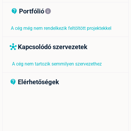
Portfólió
contact_support_outline
info
A cég még nem rendelkezik feltöltött projektekkel
Kapcsolódó szervezetek
hub
A cég nem tartozik semmilyen szervezethez
Elérhetőségek
contact_support_outline