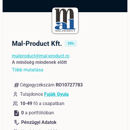
Mal-Product Kft.
10%
malproduct@mal-product.ro
A minőség mindenek előtt
Több mutatása
numbers
Cégjegyzékszám
RO10727783
Tulajdonos
Fuják Gyula
10-49
fő a csapatban
task
0
a portfólióban
price_check
Pénzügyi Adatok