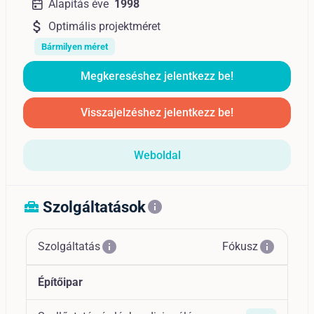
Alapítás éve
1998
attach_money
Optimális projektméret
Bármilyen méret
Megkereséshez jelentkezz be!
Visszajelzéshez jelentkezz be!
Weboldal
Szolgáltatások
home_repair_service
info
info
info
Szolgáltatás
Fókusz
Építőipar