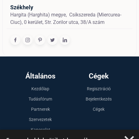
Székhely
Hargita (Harghita) megye,
Csíkszereda (Miercurea-
Ciuc),
0 kerület, Str. Zorilor utca, 38/A szám
Általános
Cégek
Kezdőlap
Regisztráció
Tudásfórum
Bejelentkezés
Partnerek
Cégek
Szervezetek
Kapcsolat