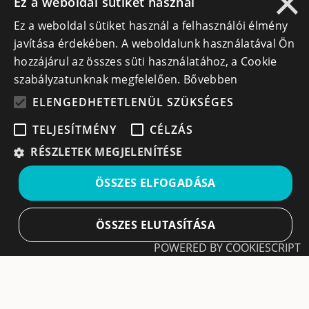
×
Ez a weboldal sütiket használ
Lépj kapcsolatba velünk
Ez a weboldal sütiket használ a felhasználói élmény
javítása érdekében. A weboldalunk használatával Ön
info@cegek.ro
hozzájárul az összes süti használatához, a Cookie
szabályzatunknak megfelelően.
Bővebben
+40 740 856 970
ELENGEDHETETLENÜL SZÜKSÉGES
TELJESÍTMÉNY
CÉLZÁS
RÉSZLETEK MEGJELENÍTÉSE
Iratkozz fel hírlevelünkre!
ÖSSZES ELFOGADÁSA
Ne hagyd ki a lehetőséget, hogy naprakész maradj a
legfontosabb üzleti információkkal! A feliratkozás
ÖSSZES ELUTASÍTÁSA
egyszerű és gyors illetve bármikor leiratkozhatsz, ha úgy
POWERED BY COOKIESCRIPT
döntesz.
Elengedhetetlenül szükséges
Teljesítmény
Feliratkozás