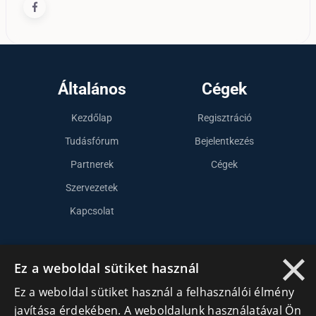
Általános
Cégek
Kezdőlap
Regisztráció
Tudásfórum
Bejelentkezés
Partnerek
Cégek
Szervezetek
Kapcsolat
×
Lépj kapcsolatba velünk
Ez a weboldal sütiket használ
info@cegek.ro
Ez a weboldal sütiket használ a felhasználói élmény
javítása érdekében. A weboldalunk használatával Ön
+40 740 856 970