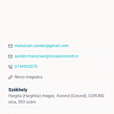
maruzsan.sandor@gmail.com
sandor.maruzsan@scoalacorund.ro
0744903070
Nincs megadva
Székhely
Hargita (Harghita) megye,
Korond (Corund),
CORUND
utca, 593 szám