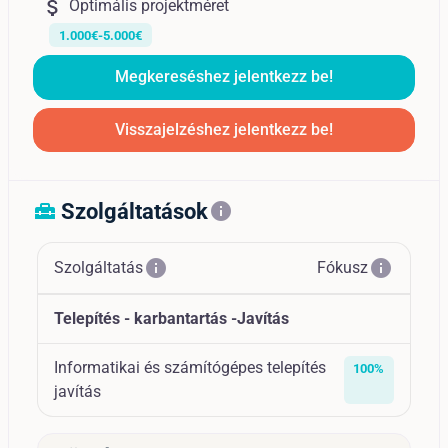
attach_money
Optimális projektméret
1.000€-5.000€
Megkereséshez jelentkezz be!
Visszajelzéshez jelentkezz be!
Szolgáltatások
home_repair_service
info
info
info
Szolgáltatás
Fókusz
Telepítés - karbantartás -Javítás
Informatikai és számítógépes telepítés
100%
javítás