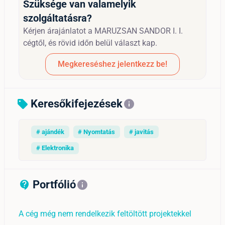
Szüksége van valamelyik
szolgáltatásra?
Kérjen árajánlatot a MARUZSAN SANDOR I. I.
cégtől, és rövid időn belül választ kap.
Megkereséshez jelentkezz be!
Keresőkifejezések
sell
info
# ajándék
# Nyomtatás
# javitás
# Elektronika
Portfólió
contact_support_outline
info
A cég még nem rendelkezik feltöltött projektekkel