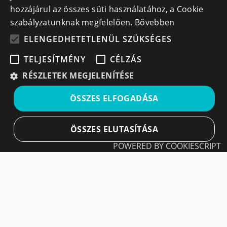
hozzájárul az összes süti használatához, a Cookie
szabályzatunknak megfelelően.
Bővebben
ELENGEDHETETLENÜL SZÜKSÉGES
TELJESÍTMÉNY
CÉLZÁS
Iratkozz fel hírlevelünkre!
RÉSZLETEK MEGJELENÍTÉSE
Ne hagyd ki a lehetőséget, hogy naprakész maradj a
ÖSSZES ELFOGADÁSA
legfontosabb üzleti információkkal! A feliratkozás
egyszerű és gyors illetve bármikor leiratkozhatsz, ha úgy
döntesz.
ÖSSZES ELUTASÍTÁSA
POWERED BY COOKIESCRIPT
Feliratkozás
Elengedhetetlenül szükséges
Teljesítmény
A feliratkozással elfogadom a
Használati feltételeket
és Adatvédelmi szabályzatokat
Célzás
Leiratkozás
Az elengedhetetlenül szükséges sütik lehetővé