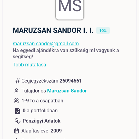
MS
MARUZSAN SANDOR I. I.
10%
maruzsan.sandor@gmail.com
Ha egyedi ajándékra van szükség mi vagyunk a
segítség!
Több mutatása
numbers
Cégjegyzékszám
26094661
Tulajdonos
Maruzsán Sándor
1-9
fő a csapatban
task
0
a portfólióban
price_check
Pénzügyi Adatok
Alapítás éve
2009