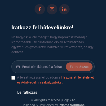
Iratkozz fel hírlevelünkre!
Ne hagyd ki a lehetőséget, hogy naprakész maradj a
legfontosabb üzleti információkkal! A feliratkozás
egyszerű és gyors illetve bármikor leiratkozhatsz, ha úgy
döntesz.
Feliratkozás
A feliratkozással elfogadom a
Használati feltételeket
és Adatvédelmi szabályzatokat
Leiratkozás
© All rights reserved | Cégek.ro
Designed & Developed by
Prisma Solutions