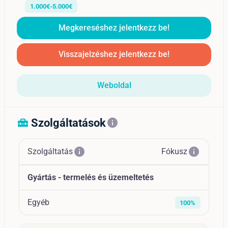
1.000€-5.000€
Megkereséshez jelentkezz be!
Visszajelzéshez jelentkezz be!
Weboldal
Szolgáltatások
home_repair_service
info
info
info
Szolgáltatás
Fókusz
Gyártás - termelés és üzemeltetés
Egyéb
100%