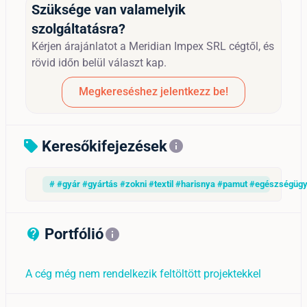
Szüksége van valamelyik
szolgáltatásra?
Kérjen árajánlatot a Meridian Impex SRL cégtől, és
rövid időn belül választ kap.
Megkereséshez jelentkezz be!
Keresőkifejezések
sell
info
# #gyár #gyártás #zokni #textil #harisnya #pamut #egészségügy
Portfólió
contact_support_outline
info
A cég még nem rendelkezik feltöltött projektekkel