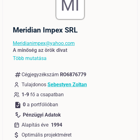
MI
Meridian Impex SRL
Meridianimpex@yahoo.com
A minőség az örök divat
Több mutatása
numbers
Cégjegyzékszám
RO6876779
Tulajdonos
Sebestyen Zoltan
1-9
fő a csapatban
task
0
a portfólióban
price_check
Pénzügyi Adatok
Alapítás éve
1994
attach_money
Optimális projektméret