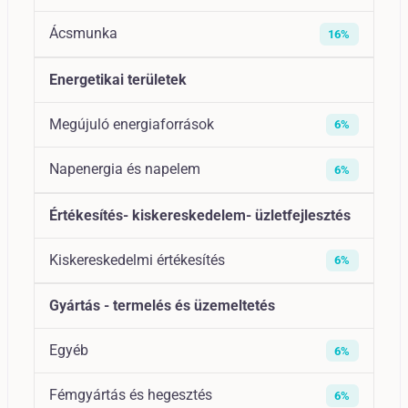
Ácsmunka
16%
Energetikai területek
Megújuló energiaforrások
6%
Napenergia és napelem
6%
Értékesítés- kiskereskedelem- üzletfejlesztés
Kiskereskedelmi értékesítés
6%
Gyártás - termelés és üzemeltetés
Egyéb
6%
Fémgyártás és hegesztés
6%