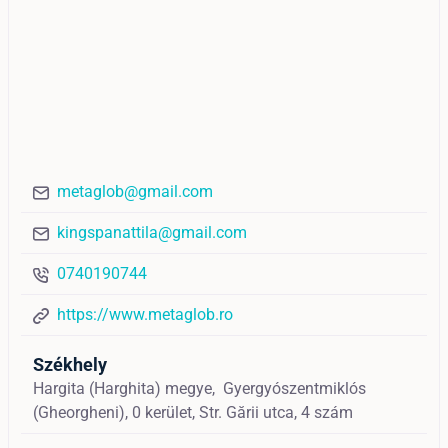
metaglob@gmail.com
kingspanattila@gmail.com
0740190744
https://www.metaglob.ro
Székhely
Hargita (Harghita) megye,
Gyergyószentmiklós
(Gheorgheni),
0 kerület, Str. Gării utca, 4 szám