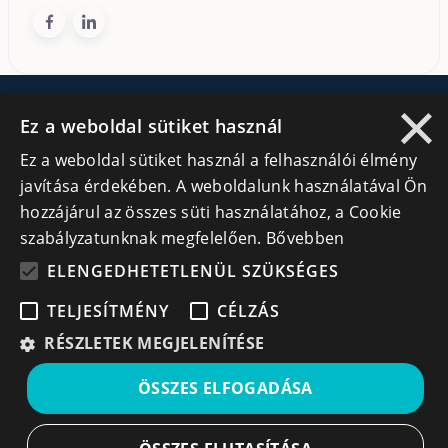
×
Ez a weboldal sütiket használ
Általános
Cégek
Ez a weboldal sütiket használ a felhasználói élmény
Kezdőlap
Regisztráció
javítása érdekében. A weboldalunk használatával Ön
hozzájárul az összes süti használatához, a Cookie
Tudásfórum
Bejelentkezés
szabályzatunknak megfelelően.
Bővebben
Partnerek
Cégek
ELENGEDHETETLENÜL SZÜKSÉGES
Szervezetek
TELJESÍTMÉNY
CÉLZÁS
Kapcsolat
RÉSZLETEK MEGJELENÍTÉSE
Lépj kapcsolatba velünk
ÖSSZES ELFOGADÁSA
info@cegek.ro