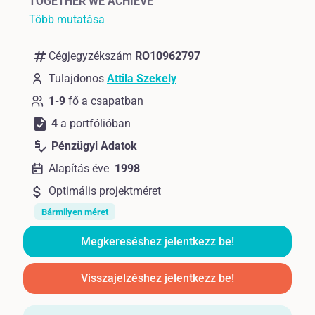
TOGETHER WE ACHIEVE
Több mutatása
numbers
Cégjegyzékszám
RO10962797
Tulajdonos
Attila Szekely
1-9
fő a csapatban
task
4
a portfólióban
price_check
Pénzügyi Adatok
Alapítás éve
1998
attach_money
Optimális projektméret
Bármilyen méret
Megkereséshez jelentkezz be!
Visszajelzéshez jelentkezz be!