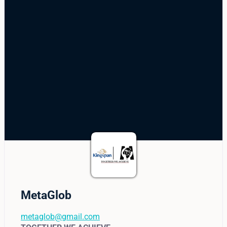
MetaGlob
metaglob@gmail.com