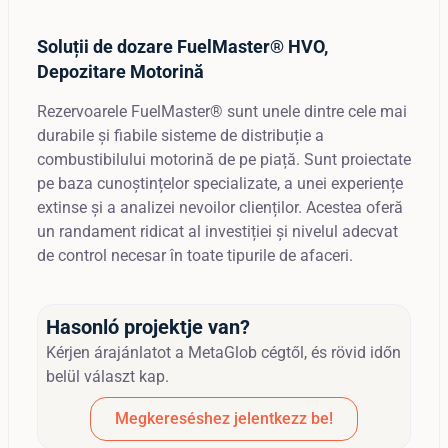
Soluții de dozare FuelMaster® HVO,
Depozitare Motorină
Rezervoarele FuelMaster® sunt unele dintre cele mai
durabile și fiabile sisteme de distribuție a
combustibilului motorină de pe piață. Sunt proiectate
pe baza cunoștințelor specializate, a unei experiențe
extinse și a analizei nevoilor clienților. Acestea oferă
un randament ridicat al investiției și nivelul adecvat
de control necesar în toate tipurile de afaceri.
Hasonló projektje van?
Kérjen árajánlatot a MetaGlob cégtől, és rövid időn
belül választ kap.
Megkereséshez jelentkezz be!