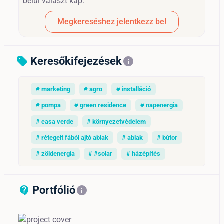
belül választ kap.
Megkereséshez jelentkezz be!
Keresőkifejezések
sell
info
# marketing
# agro
# installáció
# pompa
# green residence
# napenergia
# casa verde
# környezetvédelem
# rétegelt fából ajtó ablak
# ablak
# bútor
# zöldenergia
# #solar
# házépítés
Portfólió
contact_support_outline
info