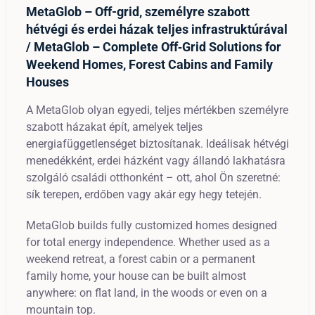
MetaGlob – Off-grid, személyre szabott
hétvégi és erdei házak teljes infrastruktúrával
/ MetaGlob – Complete Off‑Grid Solutions for
Weekend Homes, Forest Cabins and Family
Houses
A MetaGlob olyan egyedi, teljes mértékben személyre
szabott házakat épít, amelyek teljes
energiafüggetlenséget biztosítanak. Ideálisak hétvégi
menedékként, erdei házként vagy állandó lakhatásra
szolgáló családi otthonként – ott, ahol Ön szeretné:
sík terepen, erdőben vagy akár egy hegy tetején.
MetaGlob builds fully customized homes designed
for total energy independence. Whether used as a
weekend retreat, a forest cabin or a permanent
family home, your house can be built almost
anywhere: on flat land, in the woods or even on a
mountain top.