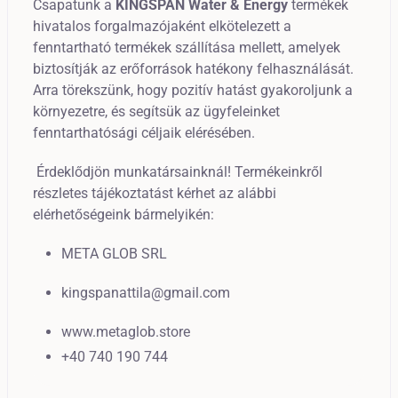
Csapatunk a
KINGSPAN Water & Energy
termékek
hivatalos forgalmazójaként elkötelezett a
fenntartható termékek szállítása mellett, amelyek
biztosítják az erőforrások hatékony felhasználását.
Arra törekszünk, hogy pozitív hatást gyakoroljunk a
környezetre, és segítsük az ügyfeleinket
fenntarthatósági céljaik elérésében.
Érdeklődjön munkatársainknál! Termékeinkről
részletes tájékoztatást kérhet az alábbi
elérhetőségeink bármelyikén:
META GLOB SRL
kingspanattila@gmail.com
www.metaglob.store
+40 740 190 744