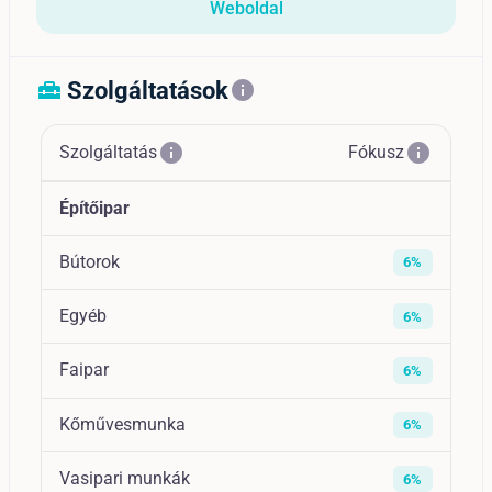
Weboldal
Szolgáltatások
home_repair_service
info
info
info
Szolgáltatás
Fókusz
Építőipar
Bútorok
6%
Egyéb
6%
Faipar
6%
Kőművesmunka
6%
Vasipari munkák
6%