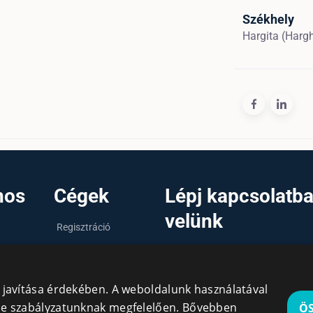
Székhely
Hargita (Harg
nos
Cégek
Lépj kapcsolatb
velünk
Regisztráció
Bejelentkezés
info@cegek.ro
Cégek
+40 740 856 970
y javítása érdekében. A weboldalunk használatával
kie szabályzatunknak megfelelően.
Bővebben
Ö