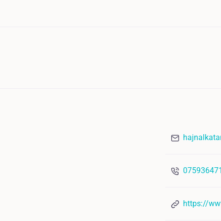
hajnalkat
07593647
https://ww