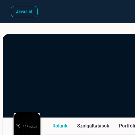
Javaslat
Rólunk
Szolgáltatások
Portfól