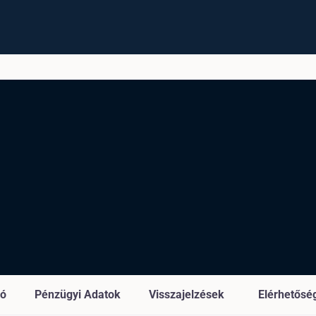
ió
Pénzügyi Adatok
Visszajelzések
Elérhetősé