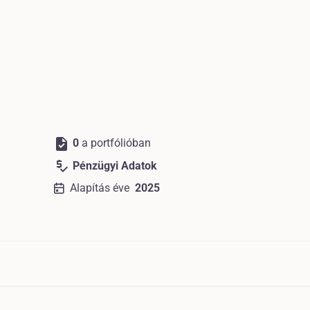
task
0
a portfólióban
price_check
Pénzügyi Adatok
Alapítás éve
2025