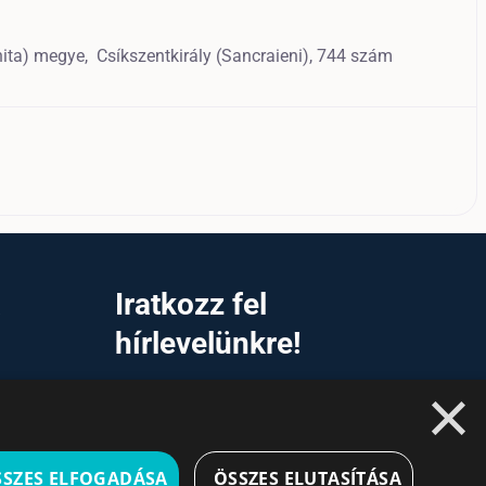
hita) megye,
Csíkszentkirály (Sancraieni),
744 szám
a
Iratkozz fel
hírlevelünkre!
×
Ne hagyd ki a lehetőséget, hogy naprakész
maradj a legfontosabb üzleti információkkal! A
feliratkozás egyszerű és gyors illetve bármikor
leiratkozhatsz, ha úgy döntesz.
SSZES ELFOGADÁSA
ÖSSZES ELUTASÍTÁSA