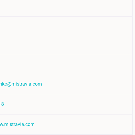
anko@mistravia.com
18
w.mistravia.com