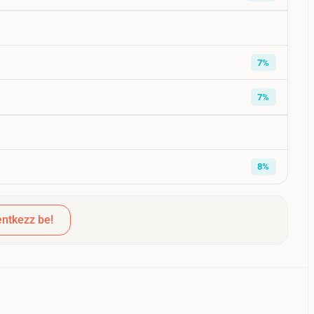
7%
7%
8%
ntkezz be!