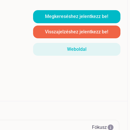
Megkereséshez jelentkezz be!
Visszajelzéshez jelentkezz be!
Weboldal
info
Fókusz