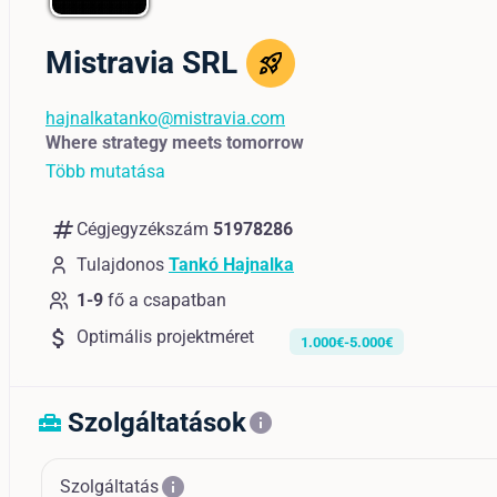
Mistravia SRL
hajnalkatanko@mistravia.com
Where strategy meets tomorrow
Több mutatása
numbers
Cégjegyzékszám
51978286
Tulajdonos
Tankó Hajnalka
1-9
fő a csapatban
attach_money
Optimális projektméret
1.000€-5.000€
Szolgáltatások
home_repair_service
info
info
Szolgáltatás