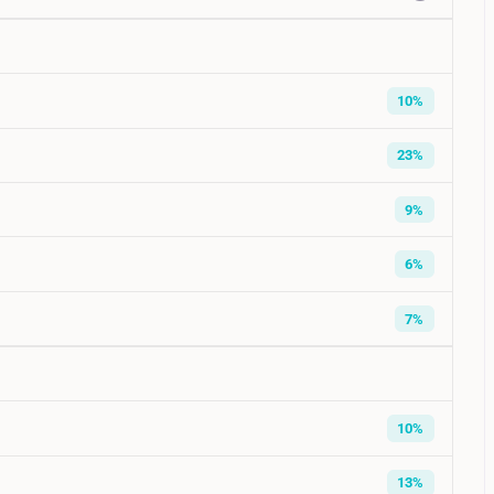
10%
23%
9%
6%
7%
10%
13%