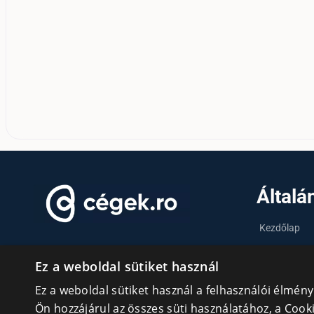
Általá
Kezdőlap
Tudásfórum
KAPCSOLATÉPÍTÉS ROMÁNIAI
Ez a weboldal sütiket használ
MAGYAR VÁLLALKOZÓKNAK
Partnerek
Ez a weboldal sütiket használ a felhasználói élmén
Szervezetek
Ön hozzájárul az összes süti használatához, a Coo