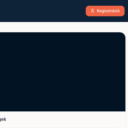
Belépés
Regisztráció
gek