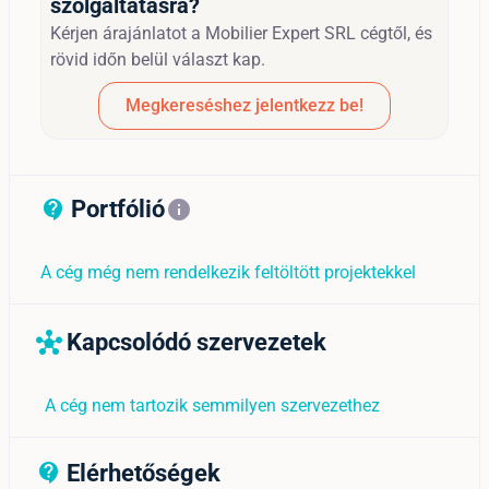
szolgáltatásra?
Kérjen árajánlatot a Mobilier Expert SRL cégtől, és
rövid időn belül választ kap.
Megkereséshez jelentkezz be!
Portfólió
contact_support_outline
info
A cég még nem rendelkezik feltöltött projektekkel
Kapcsolódó szervezetek
hub
A cég nem tartozik semmilyen szervezethez
Elérhetőségek
contact_support_outline