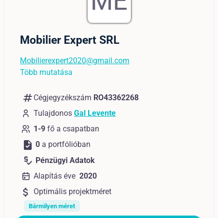
ME
Mobilier Expert SRL
Mobilierexpert2020@gmail.com
Több mutatása
numbers
Cégjegyzékszám
RO43362268
Tulajdonos
Gal Levente
1-9
fő a csapatban
task
0
a portfólióban
price_check
Pénzügyi Adatok
Alapítás éve
2020
attach_money
Optimális projektméret
Bármilyen méret