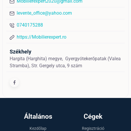
Mobilierexpert2020@gmail.com
levente_office@yahoo.com
0740175288
https://Mobilierexpert.ro
Székhely
Hargita (Harghita) megye,
Gyergyótekerőpatak (Valea
Stramba),
Str. Gergely utca, 9 szám
Általános
Cégek
Kezdőlap
Regisztráció