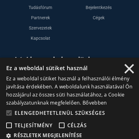
Tudásfórum
Bejelentkezés
Partnerek
Cégek
Szervezetek
Kapcsolat
Lépj kapcsolatba velünk
×
Ez a weboldal sütiket használ
info@cegek.ro
Ez a weboldal sütiket használ a felhasználói élmény
+40 740 856 970
javítása érdekében. A weboldalunk használatával Ön
hozzájárul az összes süti használatához, a Cookie
szabályzatunknak megfelelően.
Bővebben
ELENGEDHETETLENÜL SZÜKSÉGES
TELJESÍTMÉNY
CÉLZÁS
Iratkozz fel hírlevelünkre!
RÉSZLETEK MEGJELENÍTÉSE