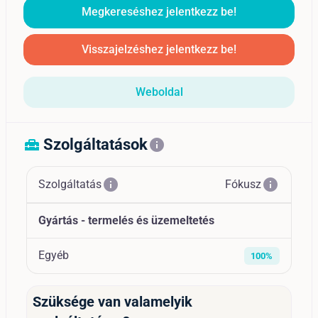
Megkereséshez jelentkezz be!
Visszajelzéshez jelentkezz be!
Weboldal
Szolgáltatások
home_repair_service
info
info
info
Szolgáltatás
Fókusz
Gyártás - termelés és üzemeltetés
Egyéb
100%
Szüksége van valamelyik