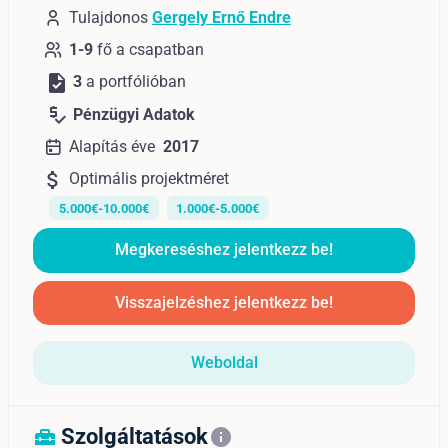
Tulajdonos
Gergely Ernő Endre
1-9
fő a csapatban
task
3
a portfólióban
price_check
Pénzügyi Adatok
Alapítás éve
2017
attach_money
Optimális projektméret
5.000€-10.000€
1.000€-5.000€
Megkereséshez jelentkezz be!
Visszajelzéshez jelentkezz be!
Weboldal
Szolgáltatások
home_repair_service
info