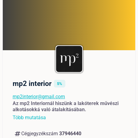
mp2 interior
5%
mp2interior@gmail.com
Az mp2 Interiornál hiszünk a lakóterek művészi
alkotásokká való átalakításában.
Több mutatása
numbers
Cégjegyzékszám
37946440