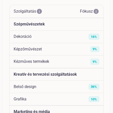
info
info
Szolgáltatás
Fókusz
Szépművészetek
Dekoráció
16%
Képzőművészet
9%
Kézműves termékek
9%
Kreatív és tervezési szolgáltatások
Belső design
36%
Grafika
10%
Marketing és média