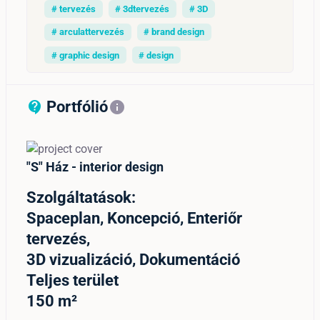
# tervezés
# 3dtervezés
# 3D
# arculattervezés
# brand design
# graphic design
# design
Portfólió
contact_support_outline
info
"S" Ház - interior design
Szolgáltatások:
Spaceplan, Koncepció, Enteriőr
tervezés,
3D vizualizáció, Dokumentáció
Teljes terület
150 m²