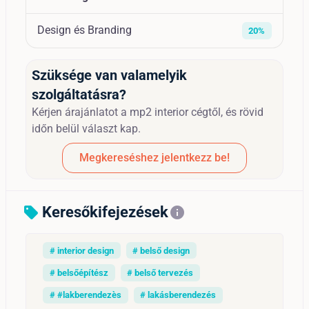
Design és Branding
20%
Szüksége van valamelyik
szolgáltatásra?
Kérjen árajánlatot a mp2 interior cégtől, és rövid
időn belül választ kap.
Megkereséshez jelentkezz be!
Keresőkifejezések
sell
info
# interior design
# belső design
# belsőépítész
# belső tervezés
# #lakberendezès
# lakásberendezés