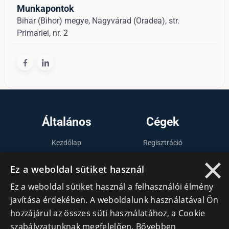
Munkapontok
Bihar (Bihor) megye, Nagyvárad (Oradea), str.
Primariei, nr. 2
Általános
Cégek
Kezdőlap
Regisztráció
×
Tudásfórum
Bejelentkezés
Ez a weboldal sütiket használ
Partnerek
Cégek
Ez a weboldal sütiket használ a felhasználói élmény
Szervezetek
javítása érdekében. A weboldalunk használatával Ön
Kapcsolat
hozzájárul az összes süti használatához, a Cookie
szabályzatunknak megfelelően.
Bővebben