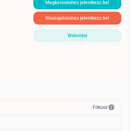
Megkereséshez jelentkezz be!
Visszajelzéshez jelentkezz be!
Weboldal
info
Fókusz