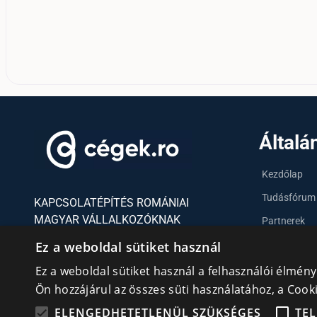
Általá
Kezdőlap
Tudásfórum
KAPCSOLATÉPÍTÉS ROMÁNIAI
MAGYAR VÁLLALKOZÓKNAK
Partnerek
Szervezetek
Ez a weboldal sütiket használ
Kapcsolat
Ez a weboldal sütiket használ a felhasználói élmén
Adatvédelmi irányelvek
Ön hozzájárul az összes süti használatához, a Coo
cookie
Süti (Cookie) szabályzat
ELENGEDHETETLENÜL SZÜKSÉGES
TEL