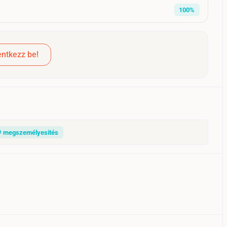
100%
ntkezz be!
# megszemélyesités