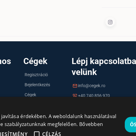
nos
Cégek
Lépj kapcsolatb
velünk
Regisztráció
Bejelentkezés
info@cegek.ro
Cégek
+40 740 856 970
y javítása érdekében. A weboldalunk használatával
kie szabályzatunknak megfelelően.
Bővebben
Ö
JESÍTMÉNY
CÉLZÁS