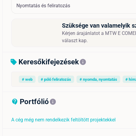
Nyomtatás és feliratozás
Szüksége van valamelyik s
Kérjen árajánlatot a MTW E COMERC
választ kap.
Keresőkifejezések
sell
info
# web
# póló feliratozás
# nyomda, nyomtatás
# hím
Portfólió
contact_support_outline
info
A cég még nem rendelkezik feltöltött projektekkel