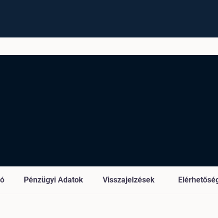
ió
Pénzügyi Adatok
Visszajelzések
Elérhetősé