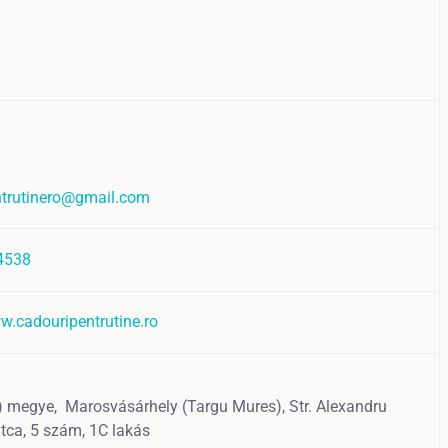
ntrutinero@gmail.com
4538
w.cadouripentrutine.ro
) megye,
Marosvásárhely (Targu Mures),
Str. Alexandru
utca, 5 szám, 1C lakás