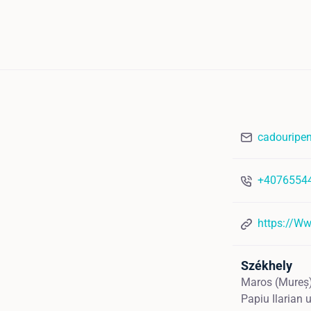
cadouripe
+4076554
https://Ww
Székhely
Maros (Mureș
Papiu Ilarian 