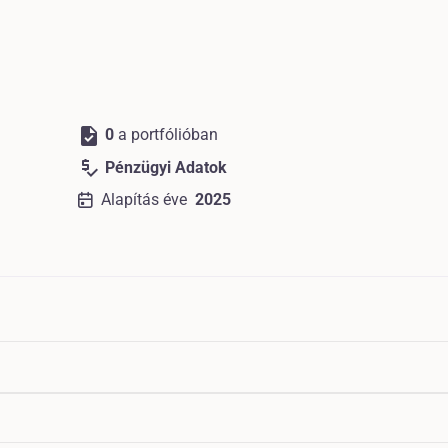
task
0
a portfólióban
price_check
Pénzügyi Adatok
Alapítás éve
2025