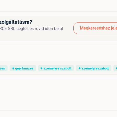
zolgáltatásra?
Megkereséshez jele
E SRL cégtől, és rövid időn belül
zés
# gépi hímzés
# szemelyre szabott
# személyreszabott