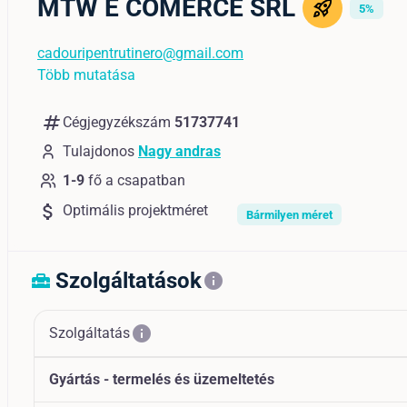
MTW E COMERCE SRL
5%
cadouripentrutinero@gmail.com
Több mutatása
numbers
Cégjegyzékszám
51737741
Tulajdonos
Nagy andras
1-9
fő a csapatban
attach_money
Optimális projektméret
Bármilyen méret
Szolgáltatások
home_repair_service
info
info
Szolgáltatás
Gyártás - termelés és üzemeltetés