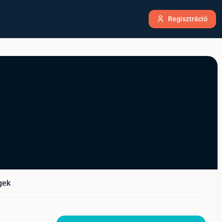
Belépés
Regisztráció
gek