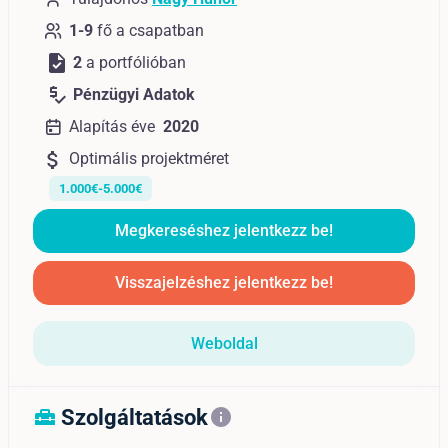
1-9
fő a csapatban
task
2
a portfólióban
price_check
Pénzügyi Adatok
Alapítás éve
2020
attach_money
Optimális projektméret
1.000€-5.000€
Megkereséshez jelentkezz be!
Visszajelzéshez jelentkezz be!
Weboldal
Szolgáltatások
home_repair_service
info