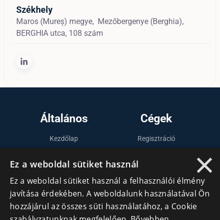
Székhely
Maros (Mureș) megye,
Mezőbergenye (Berghia),
BERGHIA utca, 108 szám
Általános
Cégek
Kezdőlap
Regisztráció
×
Tudásfórum
Bejelentkezés
Ez a weboldal sütiket használ
Partnerek
Cégek
Ez a weboldal sütiket használ a felhasználói élmény
Szervezetek
javítása érdekében. A weboldalunk használatával Ön
Kapcsolat
hozzájárul az összes süti használatához, a Cookie
szabályzatunknak megfelelően.
Bővebben