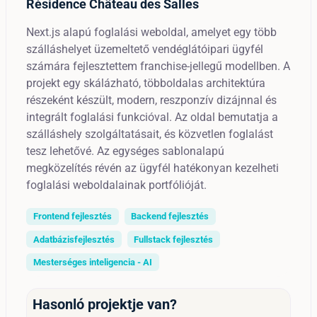
Résidence Château des Salles
Next.js alapú foglalási weboldal, amelyet egy több
szálláshelyet üzemeltető vendéglátóipari ügyfél
számára fejlesztettem franchise-jellegű modellben. A
projekt egy skálázható, többoldalas architektúra
részeként készült, modern, reszponzív dizájnnal és
integrált foglalási funkcióval. Az oldal bemutatja a
szálláshely szolgáltatásait, és közvetlen foglalást
tesz lehetővé. Az egységes sablonalapú
megközelítés révén az ügyfél hatékonyan kezelheti
foglalási weboldalainak portfólióját.
Frontend fejlesztés
Backend fejlesztés
Adatbázisfejlesztés
Fullstack fejlesztés
Mesterséges inteligencia - AI
Hasonló projektje van?