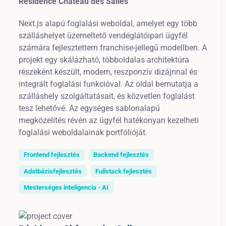
Résidence Château des Salles
Next.js alapú foglalási weboldal, amelyet egy több
szálláshelyet üzemeltető vendéglátóipari ügyfél
számára fejlesztettem franchise-jellegű modellben. A
projekt egy skálázható, többoldalas architektúra
részeként készült, modern, reszponzív dizájnnal és
integrált foglalási funkcióval. Az oldal bemutatja a
szálláshely szolgáltatásait, és közvetlen foglalást
tesz lehetővé. Az egységes sablonalapú
megközelítés révén az ügyfél hatékonyan kezelheti
foglalási weboldalainak portfólióját.
Frontend fejlesztés
Backend fejlesztés
Adatbázisfejlesztés
Fullstack fejlesztés
Mesterséges inteligencia - AI