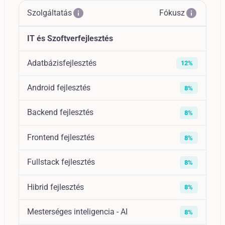
info
info
Szolgáltatás
Fókusz
IT és Szoftverfejlesztés
Adatbázisfejlesztés
12%
Android fejlesztés
8%
Backend fejlesztés
8%
Frontend fejlesztés
8%
Fullstack fejlesztés
8%
Hibrid fejlesztés
8%
Mesterséges inteligencia - AI
8%