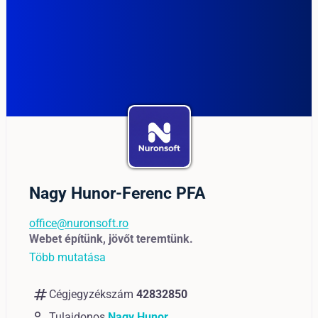
Nagy Hunor-Ferenc PFA
office@nuronsoft.ro
Webet építünk, jövőt teremtünk.
Több mutatása
numbers
Cégjegyzékszám
42832850
Tulajdonos
Nagy Hunor