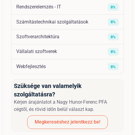
Rendszerelemzés - IT
8%
Számítástechnikai szolgáltatások
8%
Szoftverarchitektúra
8%
Vállalati szoftverek
8%
Webfejlesztés
8%
Szüksége van valamelyik
szolgáltatásra?
Kérjen árajánlatot a Nagy Hunor-Ferenc PFA
cégtől, és rövid időn belül választ kap.
Megkereséshez jelentkezz be!