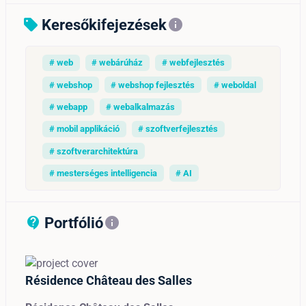
Keresőkifejezések
sell
info
# web
# webárúház
# webfejlesztés
# webshop
# webshop fejlesztés
# weboldal
# webapp
# webalkalmazás
# mobil applikáció
# szoftverfejlesztés
# szoftverarchitektúra
# mesterséges intelligencia
# AI
Portfólió
contact_support_outline
info
Résidence Château des Salles